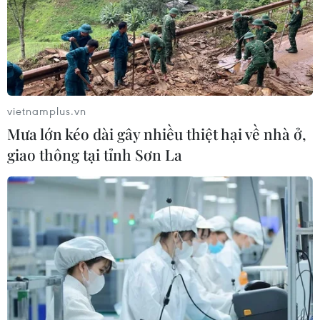
vietnamplus.vn
Mưa lớn kéo dài gây nhiều thiệt hại về nhà ở,
giao thông tại tỉnh Sơn La
Mối lo ngại về nguồn cung vẫn ám ảnh thị
trường dầu mỏ
09/09/2023 09:06
Tính chung trong cả tuần này, giá dầu Brent và WTI đều
tăng khoảng 2%. Tuy nhiên, con số trên vẫn còn khiêm
tốn nếu so với mức tăng 5% của dầu Brent và 7% của