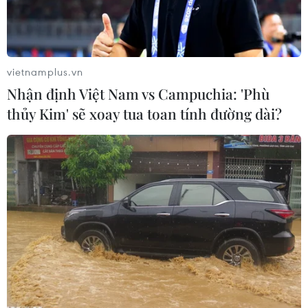
vietnamplus.vn
Nhận định Việt Nam vs Campuchia: 'Phù
thủy Kim' sẽ xoay tua toan tính đường dài?
Một trạm xăng ở ngoại ô Moskva, Nga. (Ảnh: AFP/TTXVN)
Các nhà đầu tư dầu mỏ sẽ bước vào năm 2024
với những lo ngại về tình trạng dư cung, tăng
trưởng kinh tế chậm lại và căng thẳng tại Trung
Đông vẫn tiếp diễn, điều có thể gây biến động