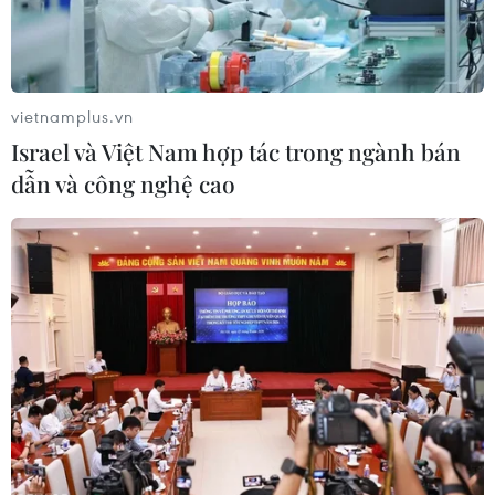
dầu WTI vào tuần trước.
vietnamplus.vn
Israel và Việt Nam hợp tác trong ngành bán
dẫn và công nghệ cao
Thị trường dầu mỏ thế giới tuần qua vẫn
chưa cắt chuỗi giảm giá
09/12/2023 04:22