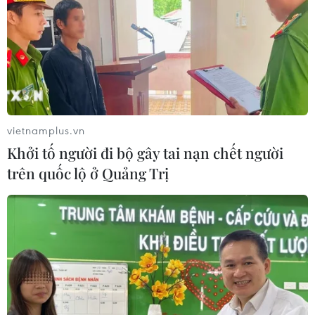
ngư dân phấn khởi vươn khơi
06/08/2026 09:06
Giá dầu tăng khi nhà đầu tư thận
trọng trước tình hình Trung Đông
06/08/2026 09:03
vietnamplus.vn
Khởi tố người đi bộ gây tai nạn chết người
trên quốc lộ ở Quảng Trị
Giá vàng tăng phiên thứ tư liên tiếp,
chạm mức cao nhất trong 7 tuần
06/08/2026 08:36
Xăng dầu trong nước đồng loạt giảm,
E10RON95-III xuống còn 22.324