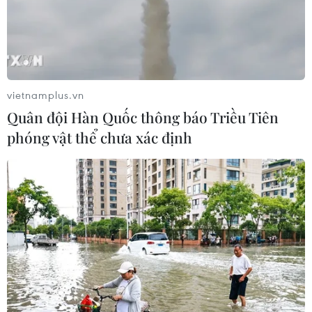
05/08/2026 07:39
Nghị quyết 10-NQ/TW: Kiến tạo hệ
sinh thái đầu tư hấp dẫn doanh
vietnamplus.vn
nghiệp FDI
Quân đội Hàn Quốc thông báo Triều Tiên
05/08/2026 03:59
phóng vật thể chưa xác định
Xem thêm
CƠ QUAN CHỦ QUẢN: THÔNG TẤN XÃ VIỆT NAM
Tổng Biên tập: TRẦN TIẾN DUẨN