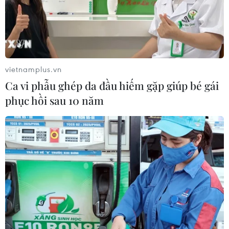
đồng/lít
06/08/2026 08:07
Cà Mau triển khai đợt cao điểm
chống khai thác IUU
vietnamplus.vn
06/08/2026 07:25
Ca vi phẫu ghép da đầu hiếm gặp giúp bé gái
phục hồi sau 10 năm
Hàn Quốc mở rộng điều tra nghi vấn
thông đồng giá sang ngành hóa dầu
06/08/2026 06:56
Kim ngạch thương mại
song phương giữa hai nước Việt Nam
và Thái Lan