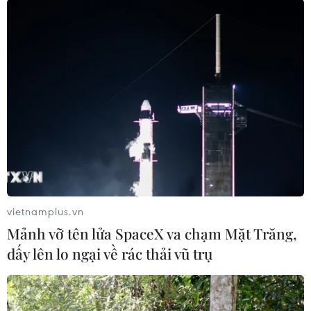
Dải Gaza cũng như tình trạng đầu
cơ.
(TTXVN/Vietnam+)
vietnamplus.vn
Mảnh vỡ tên lửa SpaceX va chạm Mặt Trăng,
dấy lên lo ngại về rác thải vũ trụ