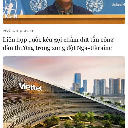
tại thị trường miền Bắc nhưng đây vẫn là sản phẩm có
sức cạnh tranh cao do chất lượng tốt.
vietnamplus.vn
Liên hợp quốc kêu gọi chấm dứt tấn công
dân thường trong xung đột Nga-Ukraine
Giáo sư Võ Tòng Xuân lý giải vì sao người