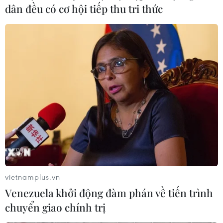
dân đều có cơ hội tiếp thu tri thức
Campuchia bỏ lỡ mục tiêu xuất khẩu 1
triệu tấn gạo năm 2016
12/01/2017 08:41
Theo báo cáo của Bộ Nông nghiệp Campuchia, trong
hai năm liên tiếp, Campuchia đã không thể hoàn thành
được mục tiêu xuất khẩu gạo một triệu tấn mỗi năm như
kế hoạch chính phủ nước này đề ra.
vietnamplus.vn
Venezuela khởi động đàm phán về tiến trình
chuyển giao chính trị