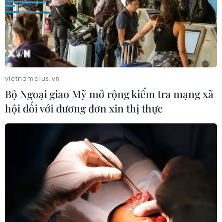
06/08/2026 04:31
Doanh nghiệp Trung Quốc đánh giá
cao triển vọng hợp tác cơ giới hóa
nông nghiệp với Việt Nam
vietnamplus.vn
06/08/2026 04:14
Bộ Ngoại giao Mỹ mở rộng kiểm tra mạng xã
hội đối với đương đơn xin thị thực
Thống đốc Fed khuyến nghị tăng lãi
suất nếu lạm phát không sớm hạ
nhiệt
06/08/2026 03:46
Sản lượng vàng của Trung Quốc
giảm trong nửa đầu năm 2026
06/08/2026 03:41