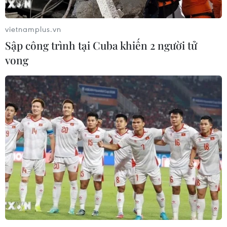
vietnamplus.vn
Sập công trình tại Cuba khiến 2 người tử
vong
TIN CÙNG CHUYÊN MỤC
Cà Mau quảng bá thương hiệu, kết
nối đầu tư, đưa ngành tôm phát triển
bền vững
07/08/2026 03:04
Giá vàng trong nước giảm nhẹ,
thương hiệu SJC lùi về ngưỡng 142,2
triệu đồng
07/08/2026 02:21