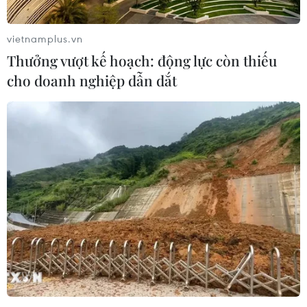
Việt lại chọn gạo Campuchia
05/08/2016 22:22
vietnamplus.vn
Người tiêu dùng Việt Nam chuộng gạo Campuchia là
Thưởng vượt kế hoạch: động lực còn thiếu
do họ cho rằng gạo Campuchia là gạo Mùa nên ngon
cho doanh nghiệp dẫn dắt
hơn, ít sử dụng thuốc bảo vệ thực vật nên an toàn hơn.