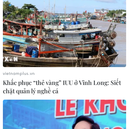
#tội phạm hình sự
#hình sự
#công an
#vụ án
#phạm pháp
#pháp luật
#pháp đình
#xã hội
#an ninh xã hội
#chính trị
#VietnamPlus
#Vietnam
#Plus
Campuchia
Philippines
Theo dõi VietnamPlus
vietnamplus.vn
Khắc phục “thẻ vàng” IUU ở Vĩnh Long: Siết
chặt quản lý nghề cá
TIN LIÊN QUAN