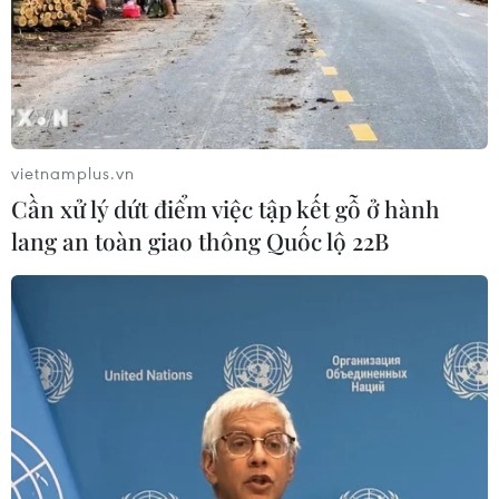
vietnamplus.vn
Cần xử lý dứt điểm việc tập kết gỗ ở hành
lang an toàn giao thông Quốc lộ 22B
Sức ép cạnh tranh từ gạo Campuchia trên
thị trường Việt Nam
04/08/2016 09:55
Gạo Campuchia đang được nhiều khách hàng ưa
chuộng dù giá thành cao, thậm chí mặc dù vắng bóng