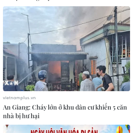
Xem thêm
CƠ QUAN CHỦ QUẢN: THÔNG TẤN XÃ VIỆT NAM
Tổng Biên tập: TRẦN TIẾN DUẨN
Phó Tổng Biên tập: NGUYỄN THỊ TÁM, KHÚC THANH
THỦY
vietnamplus.vn
Sở hữu trí tuệ
Quy định sử dụng
An Giang: Cháy lớn ở khu dân cư khiến 5 căn
RSS
Hỗ trợ
nhà bị hư hại
Ngôn ngữ
TTXVN
Dịch vụ tin
Quảng cáo