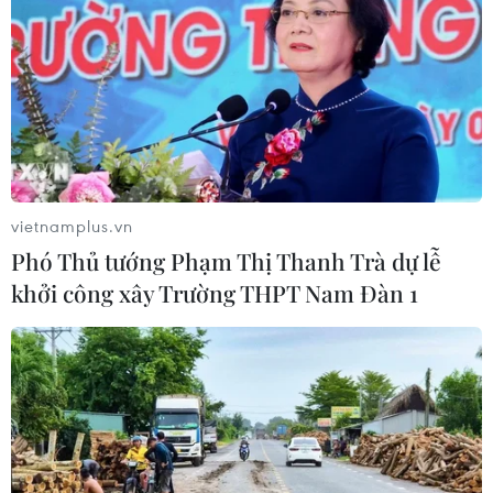
vietnamplus.vn
Phó Thủ tướng Phạm Thị Thanh Trà dự lễ
Campuchia xuất khẩu hơn 268.000 tấn
khởi công xây Trường THPT Nam Đàn 1
gạo trong nửa đầu năm
08/07/2016 12:15
Campuchia đã xuất khẩu được 268.190 tấn gạo đến 57
quốc gia và vùng lãnh thổ trên thế giới trong nửa đầu
năm 2016, giảm 5,8% so với cùng kỳ năm trước.