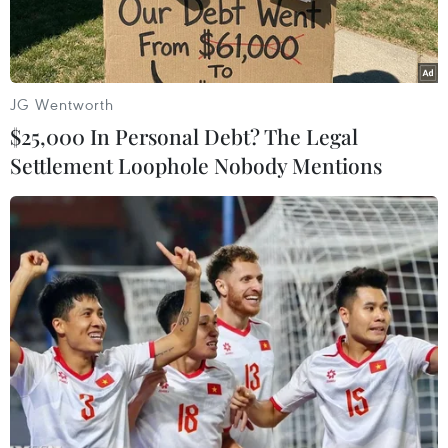
Philippines.
JG Wentworth
$25,000 In Personal Debt? The Legal
Settlement Loophole Nobody Mentions
Thu hoạch lúa tại một cánh đồng ở làng Kob Sro, ngoại ô
Phnom Penh. (Nguồn: AP/TTXVN)
Thủ tướng Campuchia Samdech Hun Sen cho