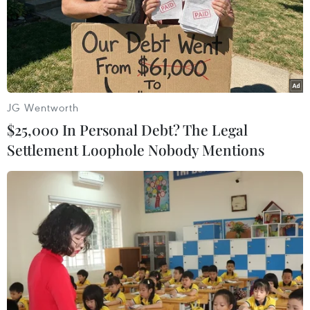
xuất bản
09/08/2026 07:57
Nét duyên kín đáo trong trang phục
truyền thống của phụ nữ Sán Dìu
JG Wentworth
09/08/2026 07:18
$25,000 In Personal Debt? The Legal
Settlement Loophole Nobody Mentions
Phát huy giá trị văn hóa, khơi dậy
nguồn lực phát triển từ các địa
phương
09/08/2026 05:48
Xây dựng hành lang pháp lý để tháo
gỡ điểm nghẽn, đưa công nghiệp văn