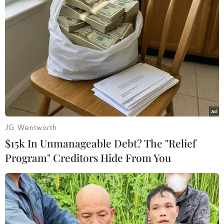
JG Wentworth
$15k In Unmanageable Debt? The "Relief
Program" Creditors Hide From You
#Canada
#Bắc Mỹ
#Toronto
#Bảo tàng Aga Khan
#Hiện vật
#Kinh Koran
#Hồi giáo
#Trưng bày
#Tôn giáo
#Du khách
#Chạm khắc
Canada