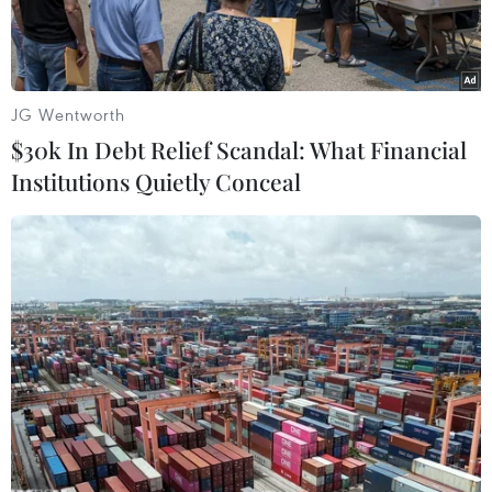
JG Wentworth
$30k In Debt Relief Scandal: What Financial
Institutions Quietly Conceal
Bảo tàng Aga Khan. (Nguồn: CBC)
Bảo tàng Aga Khan và trung tâm văn hóa
Ismaili sẽ được mở cửa tại Toronto, Canada, vào
ngày 18/9, và sẽ là bảo tàng nghệ thuật Hồi giáo
đầu tiên tại khu vực Bắc Mỹ.