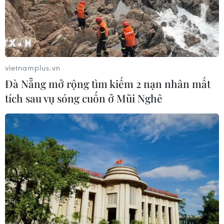
mạc Triển lãm 50 năm quan hệ ngoại
giao Việt Nam-Thái Lan
06/08/2026 05:48
vietnamplus.vn
Xem thêm
Đà Nẵng mở rộng tìm kiếm 2 nạn nhân mất
tích sau vụ sóng cuốn ở Mũi Nghê
CƠ QUAN CHỦ QUẢN: THÔNG TẤN XÃ VIỆT NAM
Tổng Biên tập: TRẦN TIẾN DUẨN
Phó Tổng Biên tập: NGUYỄN THỊ TÁM, KHÚC THANH
THỦY