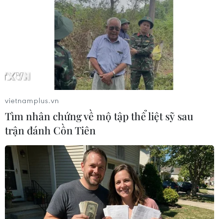
vietnamplus.vn
Tìm nhân chứng về mộ tập thể liệt sỹ sau
trận đánh Cồn Tiên
Trận động đất thứ 8 liên tiếp xảy ra tại
khu vực miền núi Bắc Trà My
29/08/2018 01:20
Thông tin từ Trung tâm báo tin động đất và cảnh báo
sóng thần-Viện Vật lý địa cầu cho biết, từ đầu tháng
7/2018 đến nay, trên địa bàn huyện Bắc Trà My (Quảng