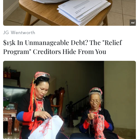
JG Wentworth
$15k In Unmanageable Debt? The "Relief
Program" Creditors Hide From You
Ảnh minh họa. (Nguồn: triplem.com.au)
Ngày 29/8, Trung tâm Cảnh báo sóng thần Thái
Bình Dương thông báo các khu vực bờ biển Fiji,
New Caledonia và Vanuatu có thể sẽ xảy ra sóng
thần với đỉnh sóng cao 1m sau một trận động
đất mạnh ở phía Nam đại dương này.