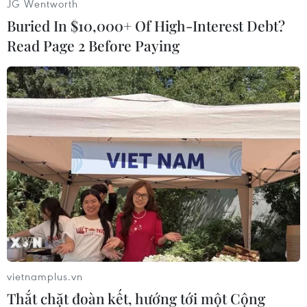
JG Wentworth
Buried In $10,000+ Of High-Interest Debt?
Read Page 2 Before Paying
#Thiết bị báo động
#Cảnh báo sóng thần
#Nam Thái Bình Dương
#Động đất
#Tin tức
#Tin tức mới nhất
#Tin tức 24h
#Tin tức mới nhất trong ngày
#Tin tức thời sự
Fiji
vietnamplus.vn
New Caledonia
Vanuatu
Thắt chặt đoàn kết, hướng tới một Cộng