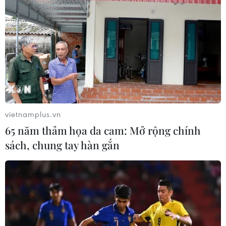
vietnamplus.vn
65 năm thảm họa da cam: Mở rộng chính
sách, chung tay hàn gắn
TIN CÙNG CHUYÊN MỤC
Khủng hoảng nắng nóng đẩy 34 tỉnh