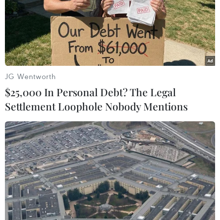
Nam) đã liên tiếp xảy ra 8 trận động đất.
JG Wentworth
$25,000 In Personal Debt? The Legal
Settlement Loophole Nobody Mentions
Động đất mạnh 7 độ Richter ở ngoài khơi
Nam Thái Bình Dương