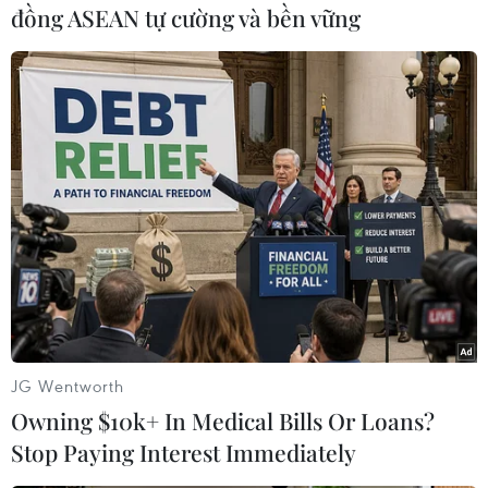
đồng ASEAN tự cường và bền vững
Theo dõi VietnamPlus
TIN LIÊN QUAN
JG Wentworth
Owning $10k+ In Medical Bills Or Loans?
Stop Paying Interest Immediately