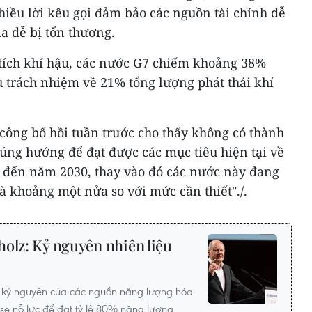
iều lời kêu gọi đảm bảo các nguồn tài chính dễ
ia dễ bị tổn thương.
tích khí hậu, các nước G7 chiếm khoảng 38%
u trách nhiệm về 21% tổng lượng phát thải khí
công bố hồi tuần trước cho thấy không có thành
úng hướng để đạt được các mục tiêu hiện tại về
h đến năm 2030, thay vào đó các nước này đang
là khoảng một nửa so với mức cần thiết"./.
olz: Kỷ nguyên nhiên liệu
õ kỷ nguyên của các nguồn năng lượng hóa
 sẽ nỗ lực để đạt tỷ lệ 80% năng lượng