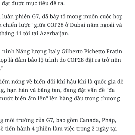
 đạt được mục tiêu đề ra.
ch luân phiên G7, đã bày tỏ mong muốn cuộc họp
ch chiến lược" giữa COP28 ở Dubai năm ngoái và
háng 11 tới tại Azerbaijan.
ninh Năng lượng Italy Gilberto Pichetto Fratin
họp là đảm bảo lộ trình do COP28 đặt ra trở nên
."
ểm nóng về biến đổi khí hậu khi là quốc gia dễ
g, hạn hán và băng tan, đang đặt vấn đề "đa
, nước biển ấm lên" lên hàng đầu trong chương
ng môi trường của G7, bao gồm Canada, Pháp,
ẽ tiến hành 4 phiên làm việc trong 2 ngày tại