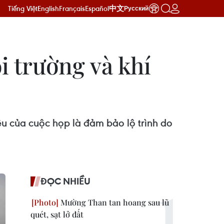
Tiếng Việt
English
Français
Español
中文
Русский
i trường và khí
êu của cuộc họp là đảm bảo lộ trình do
ĐỌC NHIỀU
Mường Than tan hoang sau lũ
quét, sạt lở đất