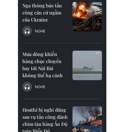
Nga thông báo tấn
công căn cứ ngầm
của Ukraine
NGHE
Mưa dông khiến
hàng chục chuyến
bay tới Nội Bài
không thể hạ cánh
NGHE
Houthi bị nghi đứng
sau vụ tấn công đánh
chìm tàu hàng Ấn Độ
trên Biển Đỏ