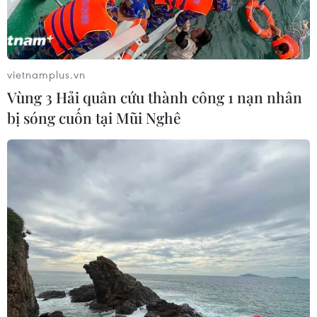
Nhận định ban đầu , nguyên nhân vụ cháy là do một
sinh viên trong phòng trọ quê ở Đắc Nông mua hóa chất
về chế tạo pháo tại phòng trọ để Tết mang về quê.
vietnamplus.vn
Vùng 3 Hải quân cứu thành công 1 nạn nhân
bị sóng cuốn tại Mũi Nghê
Cháy lớn ở đại học Ngoại thương Hà Nội