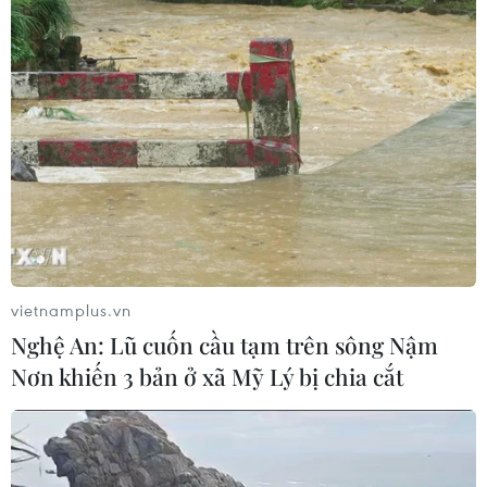
08/08/2026 08:25
Đà Nẵng: Khẩn trương tìm kiếm 3
người bị sóng cuốn mất tích tại bán
đảo Sơn Trà
08/08/2026 07:13
Nghệ An: Sạt lở nghiêm trọng, tỉnh lộ
543D tạm thời tê liệt
vietnamplus.vn
08/08/2026 07:09
Nghệ An: Lũ cuốn cầu tạm trên sông Nậm
Nơn khiến 3 bản ở xã Mỹ Lý bị chia cắt
Điện Biên từng bước hình thành thị
trường tín chỉ carbon rừng
08/08/2026 06:50