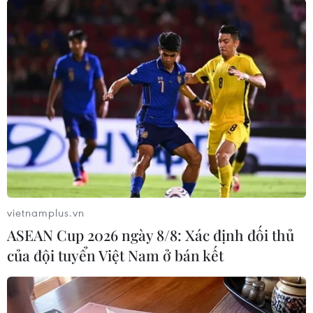
giao lộ Nguyễn Văn Linh nối dài và đường
Nguyễn Hữu Trí của huyện Bình Chánh, đang bị
phong tỏa và bị cắt điện hoàn toàn để đảm bảo
an toàn và phục vụ công tác chữa cháy. Nhiều
nhà dân xung quanh đã phải tiến hành di dời
vật dụng, tài sản trong nhà đến khu an toàn.
Lực lượng dân quân tự vệ thị trấn Tân Túc cũng
đã được huy động có mặt tại hiện trường để
đảm bảo tình hình an ninh trật tự trong khu vực
xảy ra đám cháy./.
vietnamplus.vn
ASEAN Cup 2026 ngày 8/8: Xác định đối thủ
của đội tuyển Việt Nam ở bán kết