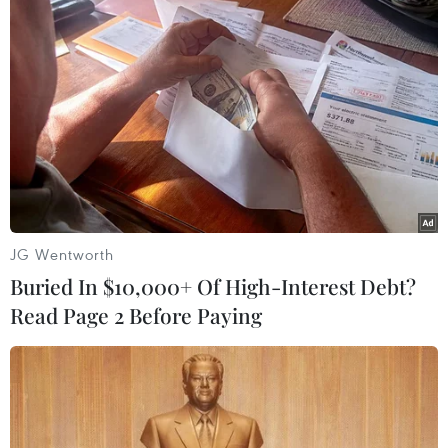
Khẩn trương dập lửa. (Ảnh: Mạnh Linh/TTXVN)
(TTXVN)
JG Wentworth
Buried In $10,000+ Of High-Interest Debt?
Read Page 2 Before Paying