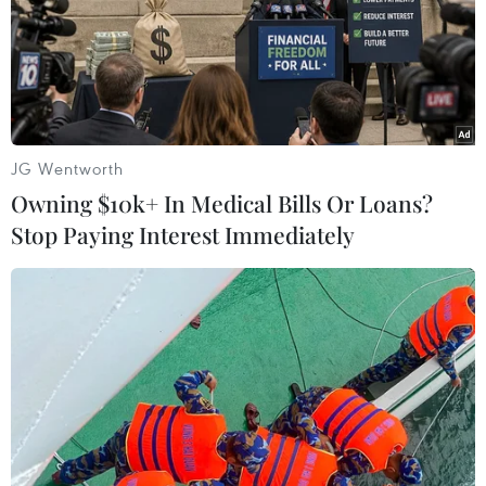
TIN LIÊN QUAN
JG Wentworth
Owning $10k+ In Medical Bills Or Loans?
Stop Paying Interest Immediately
Vụ cháy phòng trọ 4 sinh viên tử vong là
do làm pháo Tết
11/01/2014 15:01