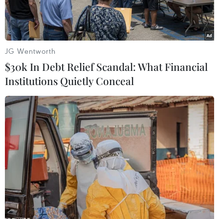
JG Wentworth
$30k In Debt Relief Scandal: What Financial
Institutions Quietly Conceal
Khẩn trương dập lửa. (Ảnh: Mạnh Linh/TTXVN)
Vào khoảng 20 giờ tối 15/1, sau hơn 4 giờ nỗ lực
chữa cháy, lực lượng cảnh sát phòng cháy chữa
cháy đã khống chế được vụ cháy tại kho chứa
vải vụn phế liệu ngay sát nhà dân nằm trên
đường Bùi Thanh Khiết, thuộc khối phố 3, thị