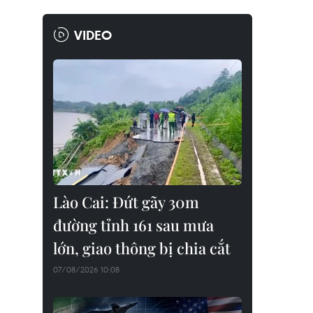
VIDEO
Lào Cai: Đứt gãy 30m
đường tỉnh 161 sau mưa
lớn, giao thông bị chia cắt
07/08/2026 10:08