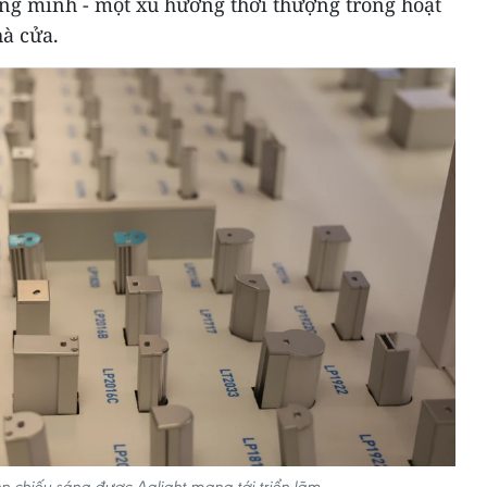
hông minh - một xu hướng thời thượng trong hoạt
hà cửa.
 chiếu sáng được Aalight mang tới triển lãm