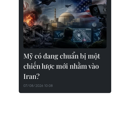
Mỹ có đang chuẩn bị một
chiến lược mới nhằm vào
Iran?
07/08/2026 10:08