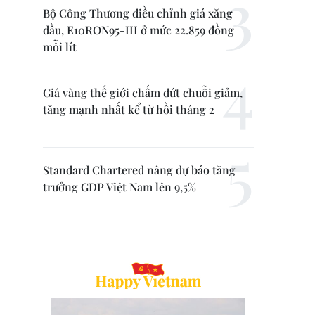
Bộ Công Thương điều chỉnh giá xăng
dầu, E10RON95-III ở mức 22.859 đồng
mỗi lít
Giá vàng thế giới chấm dứt chuỗi giảm,
tăng mạnh nhất kể từ hồi tháng 2
Standard Chartered nâng dự báo tăng
trưởng GDP Việt Nam lên 9,5%