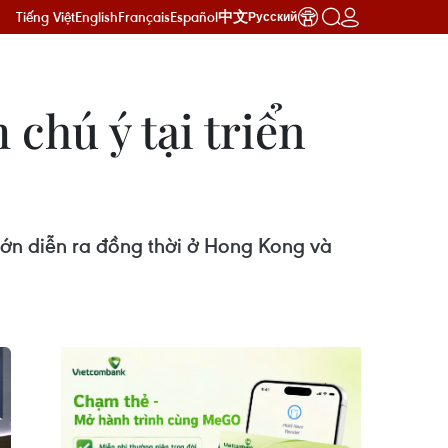
Tiếng Việt
English
Français
Español
中文
Русский
chú ý tại triển
 lớn diễn ra đồng thời ở Hong Kong và