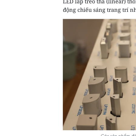
LED lắp treo thả (linear) t
động chiếu sáng trang trí n
Các sản phẩm đèn