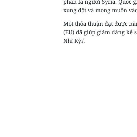
phần là người Syria. Quốc g
xung đột và mong muốn vào
Một thỏa thuận đạt được nă
(EU) đã giúp giảm đáng kể s
Nhĩ Kỳ./.