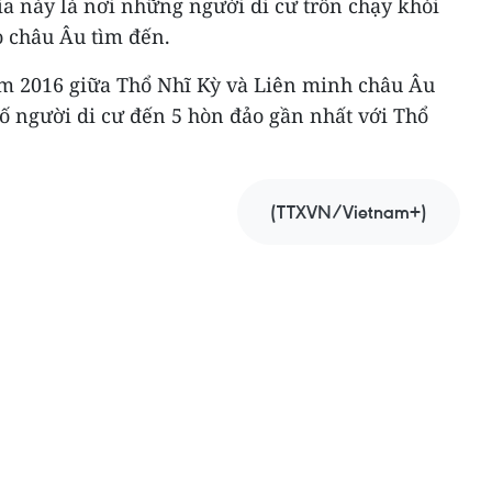
ia này là nơi những người di cư trốn chạy khỏi
 châu Âu tìm đến.
m 2016 giữa Thổ Nhĩ Kỳ và Liên minh châu Âu
ố người di cư đến 5 hòn đảo gần nhất với Thổ
(TTXVN/Vietnam+)