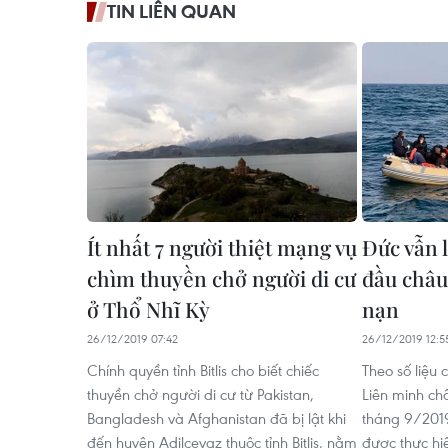
TIN LIÊN QUAN
Ít nhất 7 người thiệt mạng vụ
Đức vẫn 
chìm thuyền chở người di cư
đầu châu 
ở Thổ Nhĩ Kỳ
nạn
26/12/2019 07:42
26/12/2019 12:5
Chính quyền tỉnh Bitlis cho biết chiếc
Theo số liệu
thuyền chở người di cư từ Pakistan,
Liên minh ch
Bangladesh và Afghanistan đã bị lật khi
tháng 9/2019 
đến huyện Adilcevaz thuộc tỉnh Bitlis, nằm
được thực hi