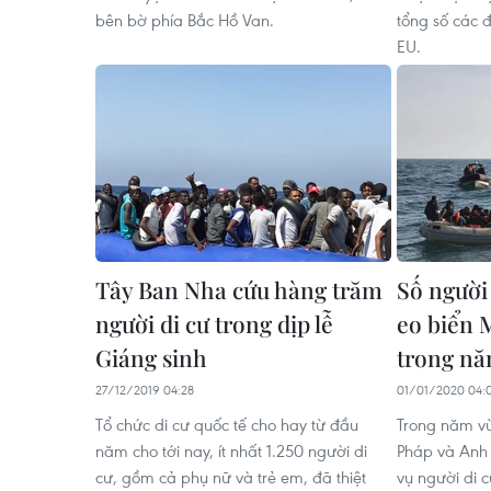
bên bờ phía Bắc Hồ Van.
tổng số các đ
EU.
Tây Ban Nha cứu hàng trăm
Số người
người di cư trong dịp lễ
eo biển
Giáng sinh
trong nă
27/12/2019 04:28
01/01/2020 04:
Tổ chức di cư quốc tế cho hay từ đầu
Trong năm vừ
năm cho tới nay, ít nhất 1.250 người di
Pháp và Anh 
cư, gồm cả phụ nữ và trẻ em, đã thiệt
vụ người di 