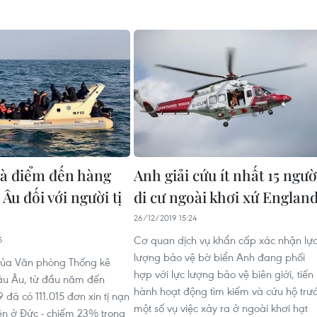
là điểm đến hàng
Anh giải cứu ít nhất 15 ngườ
Âu đối với người tị
di cư ngoài khơi xứ Englan
26/12/2019 15:24
Cơ quan dịch vụ khẩn cấp xác nhận lự
5
lượng bảo vệ bờ biển Anh đang phối
 của Văn phòng Thống kê
hợp với lực lượng bảo vệ biên giới, tiến
âu Âu, từ đầu năm đến
hành hoạt động tìm kiếm và cứu hộ trư
đã có 111.015 đơn xin tị nạn
một số vụ việc xảy ra ở ngoài khơi hạt
ện ở Đức - chiếm 23% trong