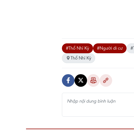
#Thổ Nhĩ Kỳ
#Người di cư
#
Thổ Nhĩ Kỳ