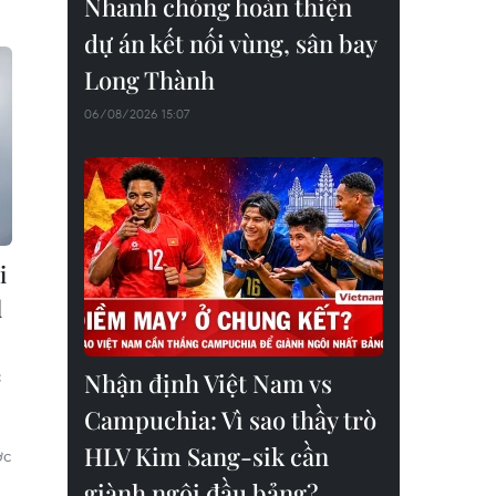
Nhanh chóng hoàn thiện
dự án kết nối vùng, sân bay
Long Thành
06/08/2026 15:07
i
d
c
Nhận định Việt Nam vs
Campuchia: Vì sao thầy trò
HLV Kim Sang-sik cần
ớc
giành ngôi đầu bảng?