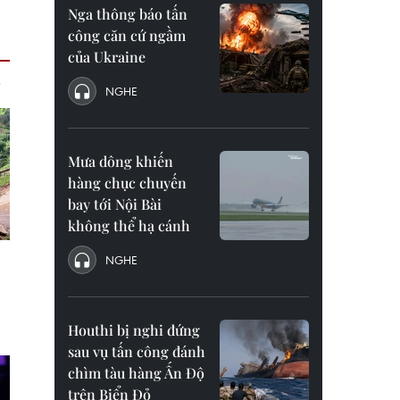
Nga thông báo tấn
công căn cứ ngầm
của Ukraine
NGHE
Mưa dông khiến
hàng chục chuyến
bay tới Nội Bài
không thể hạ cánh
NGHE
Houthi bị nghi đứng
sau vụ tấn công đánh
chìm tàu hàng Ấn Độ
trên Biển Đỏ