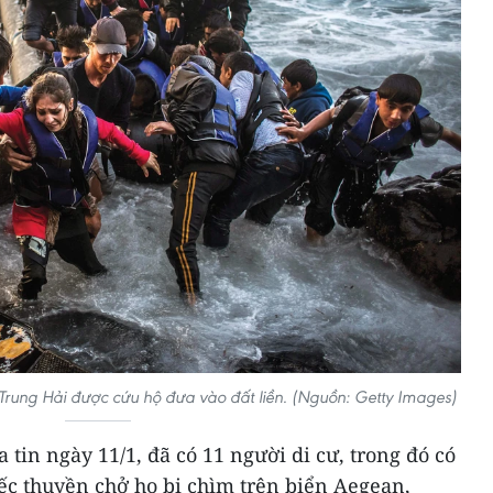
 Trung Hải được cứu hộ đưa vào đất liền. (Nguồn: Getty Images)
tin ngày 11/1, đã có 11 người di cư, trong đó có
iếc thuyền chở họ bị chìm trên biển Aegean,