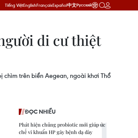
Tiếng Việt
English
Français
Español
中文
Русский
gười di cư thiệt
 bị chìm trên biển Aegean, ngoài khơi Thổ
ĐỌC NHIỀU
Phát hiện chủng probiotic mới giúp ức
chế vi khuẩn HP gây bệnh dạ dày