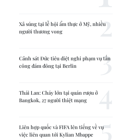
Xả súng tại lễ hội ẩm thực ở Mỹ, nhiều
người thương vong
Cảnh sát Đức tiêu diệt nghi phạm vụ tấn
công đám đông tại Berlin
Thái Lan: Cháy lớn tại quán rượu ở
Bangkok, 27 người thiệt mạng
Liên hợp quốc và FIFA lên tiếng về vụ
việc liên quan tới Kylian Mbappe