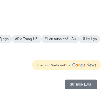
Tị nạn
#Địa Trung Hải
#Liên minh châu Âu
Hy Lạp
Theo dõi VietnamPlus
GỬI BÌNH LUẬN