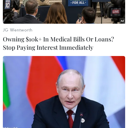
JG Wentworth
Owning $10k+ In Medical Bills Or Loans?
Stop Paying Interest Immediately
Hội nghị các Bộ trưởng kinh tế của RCEP lần thứ 8. (Ảnh: Trần
Việt/TTXVN)
Ngày 1/1, Chính phủ Brunei nhấn mạnh việc
Hiệp định Đối tác Kinh tế Toàn diện Khu vực
(RCEP) có hiệu lực cho thấy quyết tâm của khu
vực trong việc duy trì thị trường mở và hỗ trợ hệ