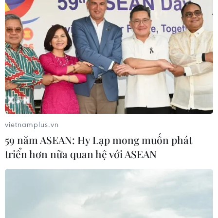
Hiệp định RCEP có hiệu lực: Cơ hội thúc
đẩy thương mại và đầu tư
01/01/2022 06:45
Hàng hóa xuất khẩu của Việt Nam có thể tăng khả
năng đáp ứng điều kiện để hưởng ưu đãi thuế quan do
nguồn cung nguyên liệu đầu vào chủ yếu đều nằm
trong các thị trường khu vực RCEP.
vietnamplus.vn
59 năm ASEAN: Hy Lạp mong muốn phát
triển hơn nữa quan hệ với ASEAN