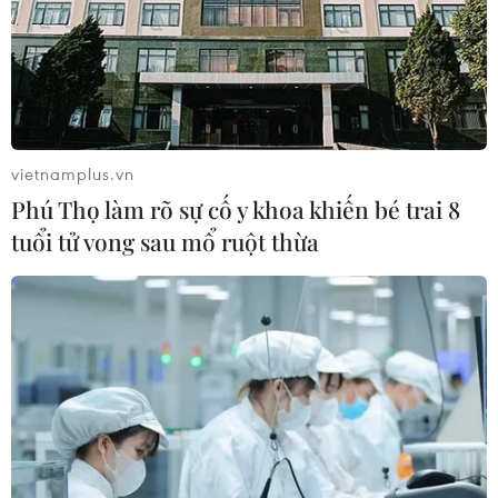
vietnamplus.vn
Phú Thọ làm rõ sự cố y khoa khiến bé trai 8
tuổi tử vong sau mổ ruột thừa