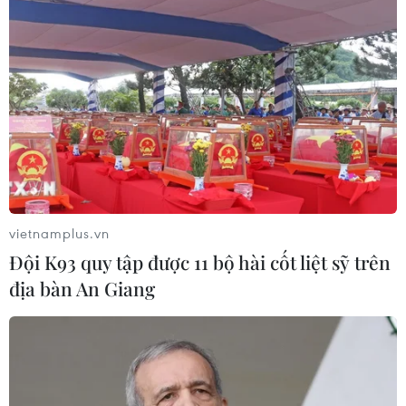
CƠ QUAN CHỦ QUẢN: THÔNG TẤN XÃ VIỆT NAM
Tổng Biên tập: TRẦN TIẾN DUẨN
Phó Tổng Biên tập: NGUYỄN THỊ TÁM, KHÚC THANH
THỦY
Sở hữu trí tuệ
Quy định sử dụng
vietnamplus.vn
RSS
Hỗ trợ
Đội K93 quy tập được 11 bộ hài cốt liệt sỹ trên
Ngôn ngữ
TTXVN
địa bàn An Giang
Dịch vụ tin
Quảng cáo
Liên hệ