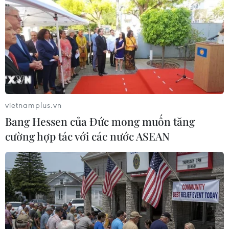
Gultom nhận định việc gia nhập RCEP sẽ mở ra cơ hội
lớn hơn cho Indonesia trong việc kết nối với các chuỗi
giá trị toàn cầu.
vietnamplus.vn
Bang Hessen của Đức mong muốn tăng
cường hợp tác với các nước ASEAN
Malaysia sửa đổi 3 đạo luật nhằm thúc đẩy