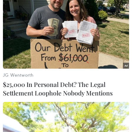
JG Wentworth
$25,000 In Personal Debt? The Legal
Settlement Loophole Nobody Mentions
Indonesia kỳ vọng RCEP giúp phát triển
công nghiệp giá trị gia tăng
09/11/2021 15:07
Giám đốc Trung tâm chính sách Indonesia Donna