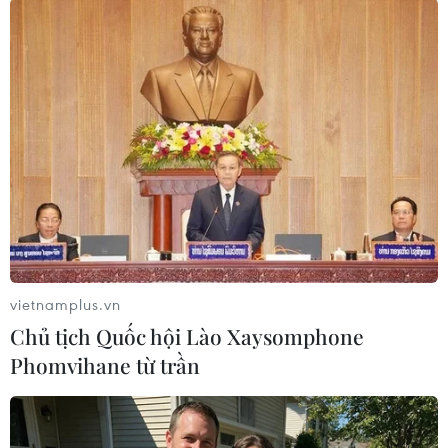
#RCEP
#COVID-19
#hiệp định thương mại tự do
#thị trường mở
Brunei
Theo dõi VietnamPlus
vietnamplus.vn
Chủ tịch Quốc hội Lào Xaysomphone
Phomvihane từ trần
TIN LIÊN QUAN