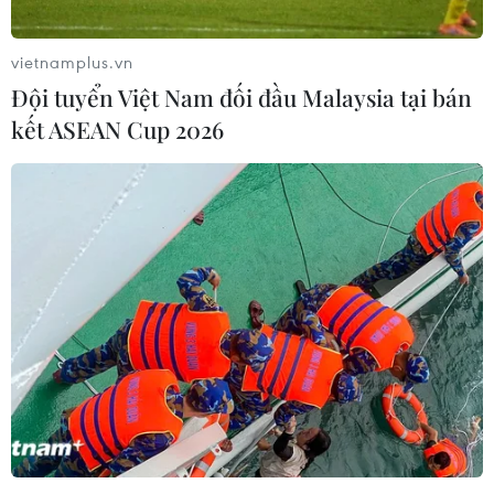
vietnamplus.vn
Đội tuyển Việt Nam đối đầu Malaysia tại bán
kết ASEAN Cup 2026
ASEAN tổ chức chuỗi hội thảo lần thứ năm
về Hiệp định RCEP
21/12/2021 05:21
Các nước tham gia RCEP hiện đang tăng cường công
tác chuẩn bị ở cấp độ khu vực và trong nước, trong bối
cảnh Hiệp định RCEP sẽ chính thức có hiệu lực vào
ngày 1/1 tới.