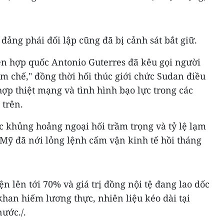
đảng phái đối lập cũng đã bị cảnh sát bắt giữ.
ên hợp quốc Antonio Guterres đã kêu gọi người
m chế," đồng thời hối thúc giới chức Sudan điều
ợp thiệt mạng và tình hình bạo lực trong các
 trên.
c khủng hoảng ngoại hối trầm trọng và tỷ lệ lạm
c Mỹ đã nới lỏng lệnh cấm vận kinh tế hồi tháng
n lên tới 70% và giá trị đồng nội tệ đang lao dốc
khan hiếm lương thực, nhiên liệu kéo dài tại
ước./.