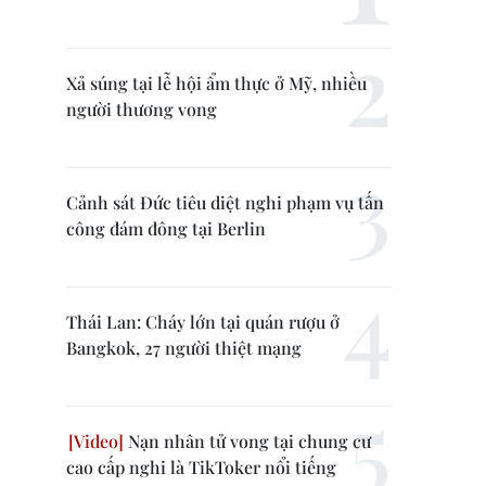
Xả súng tại lễ hội ẩm thực ở Mỹ, nhiều
người thương vong
Cảnh sát Đức tiêu diệt nghi phạm vụ tấn
công đám đông tại Berlin
Thái Lan: Cháy lớn tại quán rượu ở
Bangkok, 27 người thiệt mạng
Nạn nhân tử vong tại chung cư
cao cấp nghi là TikToker nổi tiếng