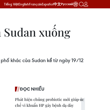
Tiếng Việt
English
Français
Español
中文
Русский
n Sudan xuống
h phố khác của Sudan kể từ ngày 19/12
ĐỌC NHIỀU
Phát hiện chủng probiotic mới giúp ức
chế vi khuẩn HP gây bệnh dạ dày