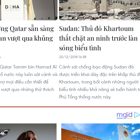
ng Qatar sẵn sàng
Sudan: Thủ đô Khartoum
an vượt qua khủng
thắt chặt an ninh trước làn
sóng biểu tình
6
25/12/2018 14:58
Qatar Tamim bin Hamad Al
Cảnh sát chống bạo động Sudan đã
bố nước này luôn sát cánh và
được triển khai dày đặc trên khắp thủ 
rợ mọi điều cần thiết để
Khartoum, trong bối cảnh những người
 vượt qua những thử thách
biểu tình nhiều khả năng sẽ tuần hành t
Phủ Tổng thống nước này.