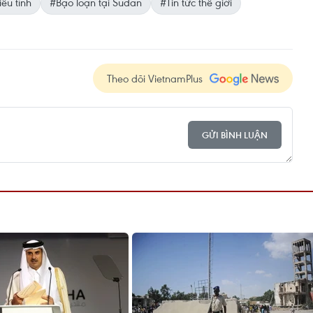
iểu tình
#Bạo loạn tại Sudan
#Tin tức thế giới
Theo dõi VietnamPlus
GỬI BÌNH LUẬN