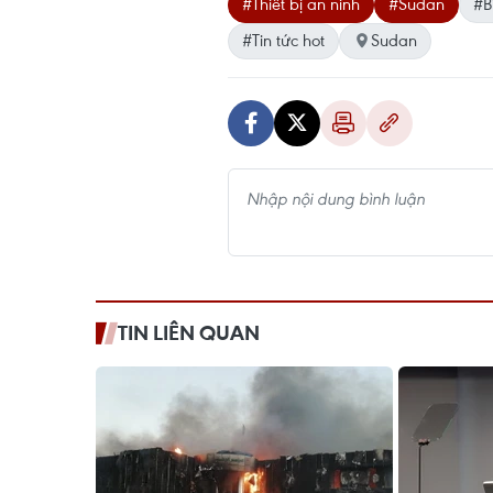
#Thiết bị an ninh
#Sudan
#B
#Tin tức hot
Sudan
TIN LIÊN QUAN