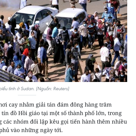
iểu tình ở Sudan. (Nguồn: Reuters)
hơi cay nhằm giải tán đám đông hàng trăm
tín đồ Hồi giáo tại một số thành phố lớn, trong
g các nhóm đối lập kêu gọi tiến hành thêm nhiều
 phủ vào những ngày tới.