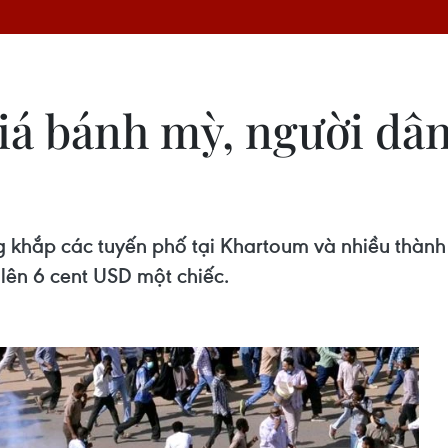
iá bánh mỳ, người dâ
g khắp các tuyến phố tại Khartoum và nhiều thàn
 lên 6 cent USD một chiếc.