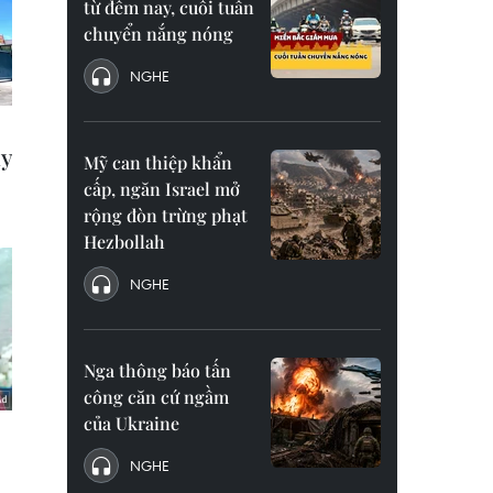
từ đêm nay, cuối tuần
chuyển nắng nóng
NGHE
Mỹ can thiệp khẩn
cấp, ngăn Israel mở
rộng đòn trừng phạt
Hezbollah
NGHE
Nga thông báo tấn
công căn cứ ngầm
của Ukraine
NGHE