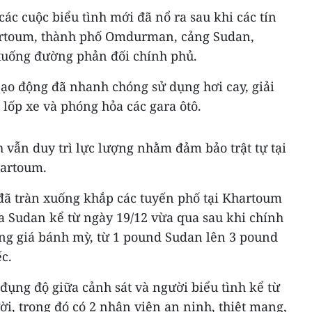
ác cuộc biểu tình mới đã nổ ra sau khi các tín
hartoum, thành phố Omdurman, cảng Sudan,
xuống đường phản đối chính phủ.
bạo động đã nhanh chóng sử dụng hơi cay, giải
lốp xe và phóng hỏa các gara ôtô.
 vẫn duy trì lực lượng nhằm đảm bảo trật tự tại
hartoum.
đã tràn xuống khắp các tuyến phố tại Khartoum
a Sudan kể từ ngày 19/12 vừa qua sau khi chính
ng giá bánh mỳ, từ 1 pound Sudan lên 3 pound
c.
 đụng độ giữa cảnh sát và người biểu tình kể từ
i, trong đó có 2 nhân viên an ninh, thiệt mạng,