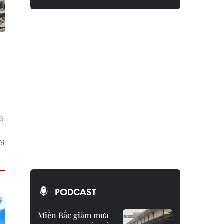
đô
ới
PODCAST
Miền Bắc giảm mưa