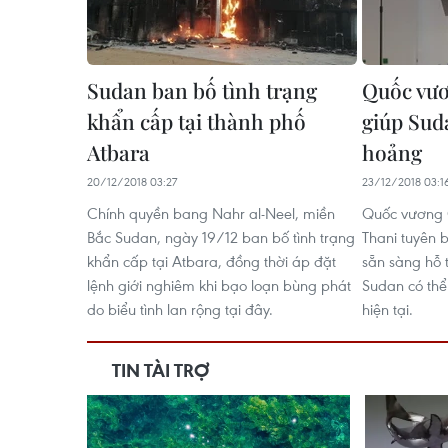
Sudan ban bố tình trạng
Quốc vươ
khẩn cấp tại thành phố
giúp Sud
Atbara
hoảng
20/12/2018 03:27
23/12/2018 03:1
Chính quyền bang Nahr al-Neel, miền
Quốc vương 
Bắc Sudan, ngày 19/12 ban bố tình trạng
Thani tuyên 
khẩn cấp tại Atbara, đồng thời áp đặt
sẵn sàng hỗ t
lệnh giới nghiêm khi bạo loạn bùng phát
Sudan có thể
do biểu tình lan rộng tại đây.
hiện tại.