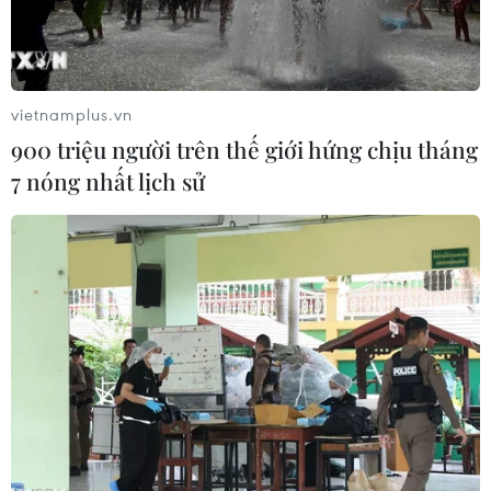
vietnamplus.vn
900 triệu người trên thế giới hứng chịu tháng
7 nóng nhất lịch sử
Tàu USNS Fall River (T-EPF-4) của Hải quân Hoa Kỳ. (Ảnh: Trần
Lê Lâm/TTXVN)
Ngày 18/5, Chương trình
Đối tác Thái Bình
Dương
(PP17) kết thúc các hoạt động tại thành
phố Đà Nẵng sau 10 ngày diễn ra với các hoạt
động nâng cao năng lực ứng phó tràn dầu, trao
đổi chuyên môn y tế và khám chữa bệnh, giao