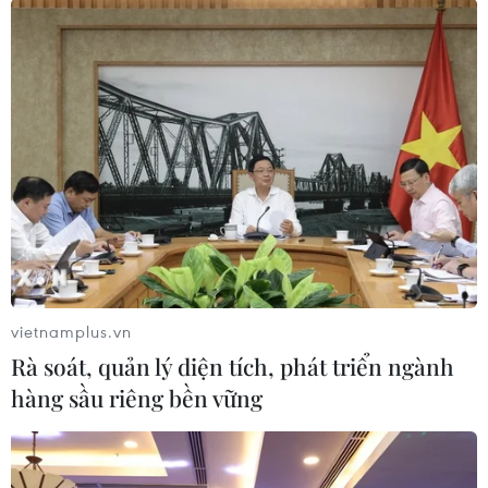
bên về tăng cường chăm sóc sức khỏe nhân
dân, thúc đẩy giáo dục, nâng cao khả năng ứng
phó với thiên tai, góp phần đảm bảo phát triển
kinh tế-xã hội bền vững./.
(TTXVN/Vietnam+)
vietnamplus.vn
Rà soát, quản lý diện tích, phát triển ngành
hàng sầu riêng bền vững