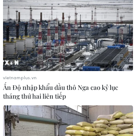
vietnamplus.vn
Ấn Độ nhập khẩu dầu thô Nga cao kỷ lục
tháng thứ hai liên tiếp