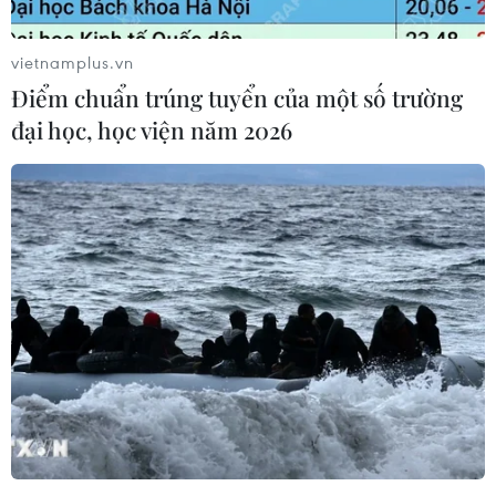
vietnamplus.vn
Điểm chuẩn trúng tuyển của một số trường
đại học, học viện năm 2026
Tư lệnh Hải quân Việt Nam hội đàm với Đô
đốc Hạm hội Hoa Kỳ
18/03/2016 10:18
Sáng 18/3 tại Hà Nội, Tư lệnh Hạm đội Thái Bình Dương
Hoa Kỳ, Đô đốc Scott H. Swift đã có cuộc gặp với Chuẩn
Đô đốc Phạm Hoài Nam, Tư lệnh Quân chủng Hải quân
Nhân dân Việt Nam.