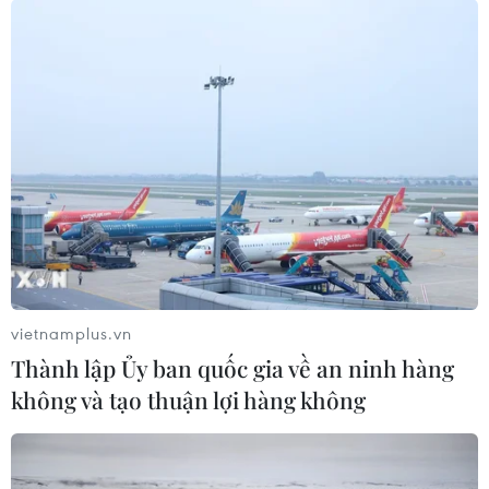
tác Thái Bình Dương 2017
08/05/2017 13:40
Ngày 8/5, Chương trình Đối tác Thái Bình Dương 2017
(Chương trình PP17) chính thức khởi động tại thành phố
Đà Nẵng với sự tham gia của tàu Hải quân Hoa Kỳ
USNS Fall River (T-EPF-4).
vietnamplus.vn
Thành lập Ủy ban quốc gia về an ninh hàng
không và tạo thuận lợi hàng không