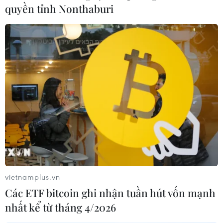
quyền tỉnh Nonthaburi
của Tàu bệnh viện Hoa Kỳ USNS Mercy và tàu Hải
quân Nhật Bản.
vietnamplus.vn
Các ETF bitcoin ghi nhận tuần hút vốn mạnh
nhất kể từ tháng 4/2026
Chính thức khởi động Chương trình Đối