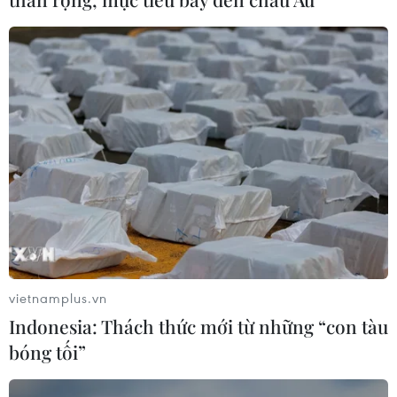
CƠ QUAN CHỦ QUẢN: THÔNG TẤN XÃ VIỆT NAM
Tổng Biên tập: TRẦN TIẾN DUẨN
Phó Tổng Biên tập: NGUYỄN THỊ TÁM, KHÚC THANH
THỦY
Sở hữu trí tuệ
Quy định sử dụng
RSS
Hỗ trợ
Ngôn ngữ
TTXVN
Dịch vụ tin
Quảng cáo
vietnamplus.vn
Liên hệ
Indonesia: Thách thức mới từ những “con tàu
bóng tối”
Giấy phép số: 1374/GP-BTTTT do Bộ Thông tin và Truyền thông