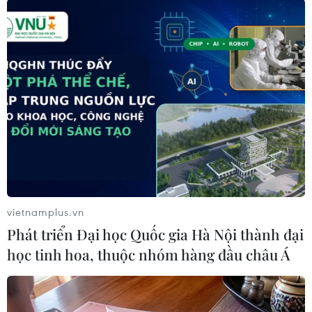
công nghiệp được tái sử dụng cho mục đích tưới
cây, rửa đường và tiết kiệm được 6 tỷ đồng chi
phí mua nước sạch mỗi năm.
Ông Phạm Hồng Điệp cho biết năm 2024, Shinec
đã hợp tác với Tập đoàn NX filtration nghiên
cứu triển khai dự án tái sử dụng nước thải công
nghiệp (bằng công nghệ màng lọc Nano sợi
rỗng) cho mục đích sản xuất trong khu công
nghiệp.
vietnamplus.vn
Phát triển Đại học Quốc gia Hà Nội thành đại
học tinh hoa, thuộc nhóm hàng đầu châu Á