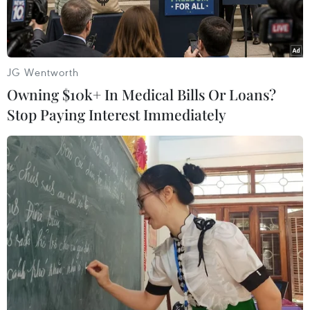
JG Wentworth
Owning $10k+ In Medical Bills Or Loans?
Stop Paying Interest Immediately
Khu công nghiệp An Phát Complex, Hải Dương. (Ảnh:
Vietnam+)
Việc phát triển kinh tế xanh, kinh tế tuần hoàn
đang từng bước mang lại những kết quả tích
phần, góp phần thay đổi lớn trong phương thức
sản xuất-kinh doanh của các ngành, lĩnh vực tại
Việt Nam, trong đó có lĩnh vực sản xuất công