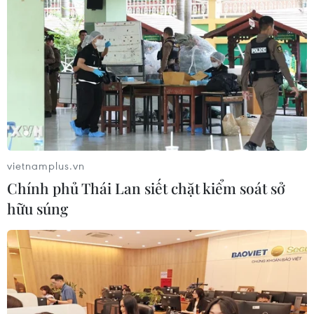
Thị trường vàng “án binh” chờ đợi số
liệu lạm phát của Mỹ
10/08/2026 09:16
Vietcombank Tower: Tiêu chuẩn ESG
và sức hút trung tâm tài chính
10/08/2026 07:47
vietnamplus.vn
Chính phủ Thái Lan siết chặt kiểm soát sở
hữu súng
AUD có thể tiến gần mức cao nhất
trong 3 thập kỷ so với đồng yen
10/08/2026 07:00