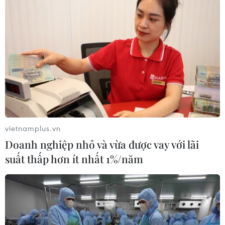
tranh mới cho thành phố Hải Phòng. Khi đã
thấm nhuần, các nguồn lực này sẽ trở thành
khoản đầu tư cho lợi thế cạnh tranh và đầu tư
cho phát triển bền vững,” ông Hải nói./.
(Vietnam+)
vietnamplus.vn
Doanh nghiệp nhỏ và vừa được vay với lãi
suất thấp hơn ít nhất 1%/năm