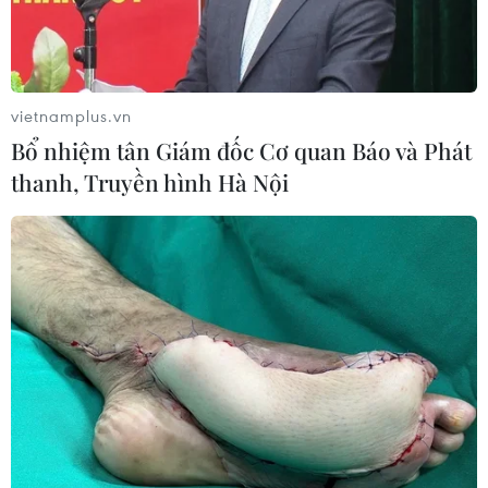
khai đề án chậm.
vietnamplus.vn
Bổ nhiệm tân Giám đốc Cơ quan Báo và Phát
thanh, Truyền hình Hà Nội
Dự kiến dành gần 4.800ha đất quy hoạch
mới 13 khu công nghiệp
08/08/2024 02:47