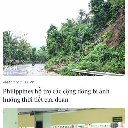
Khơi thông dòng vốn, đổi mới
phương thức cho vay, nâng cao năng
lực hấp thụ vốn
10/08/2026 09:26
Doanh nghiệp nhỏ và vừa được vay
với lãi suất thấp hơn ít nhất 1%/năm
10/08/2026 09:26
vietnamplus.vn
Philippines hỗ trợ các cộng đồng bị ảnh
Khơi thông dòng vốn, đổi mới
hưởng thời tiết cực đoan
phương thức cho vay, nâng cao năng
lực hấp thụ vốn
10/08/2026 09:25