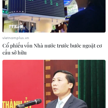
vietnamplus.vn
Cổ phiếu vốn Nhà nước trước bước ngoặt cơ
cấu sở hữu
Chuyển đổi công năng khu công nghiệp
Biên Hòa 1 còn chậm
12/08/2024 13:03
Đề án chuyển đổi công năng Khu công nghiệp Biên Hòa
1 ban hành từ đầu năm 2024, nhưng đến nay báo cáo
của các đơn vị vẫn chung chung, chưa rõ, tiến độ triển