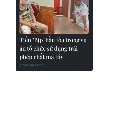
Tiến "Bịp" hầu tòa trong vụ
án tổ chức sử dụng trái
phép chất ma túy
07/08/2026 04:40