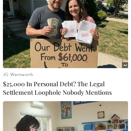
Australia điều tra vụ hai máy bay suýt
va chạm tại sân bay Sydney
09/08/2026 07:04
Chiến dịch siết nhập cư của Mỹ tăng
tốc, ICE bắt giữ 51.000 người
09/08/2026 06:56
JG Wentworth
$25,000 In Personal Debt? The Legal
Cháy rừng nghiêm trọng tại Canada,
Settlement Loophole Nobody Mentions
cảnh báo lũ quét ở Đông Nam nước
Mỹ
09/08/2026 06:28