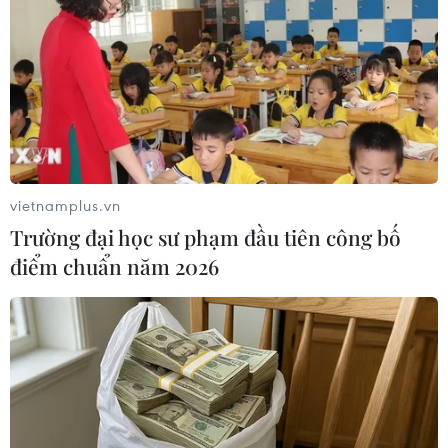
Màn pháo hoa mừng Quốc khánh Mỹ
lập kỷ lục Guinness thế giới
09/08/2026 06:28
Bão Dolphin gây ảnh hưởng diện
rộng tại miền Đông Trung Quốc
09/08/2026 04:23
vietnamplus.vn
Trường đại học sư phạm đầu tiên công bố
điểm chuẩn năm 2026
Nhật Bản: Sạt lở đất khiến gần 400
du khách mắc kẹt
09/08/2026 03:52
Tai nạn xe buýt và sự cố xe bồn chở