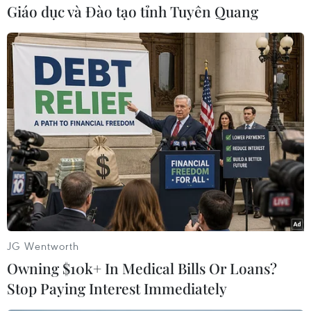
Giáo dục và Đào tạo tỉnh Tuyên Quang
Philippines
Venezuela
Theo dõi VietnamPlus
TIN CÙNG CHUYÊN MỤC
Đại tiệc Vespa 2026: Khi biểu
JG Wentworth
tượng 80 năm của Italy thăng hoa
Owning $10k+ In Medical Bills Or Loans?
giữa lòng đô thị hiện đại
Stop Paying Interest Immediately
09/08/2026 16:09