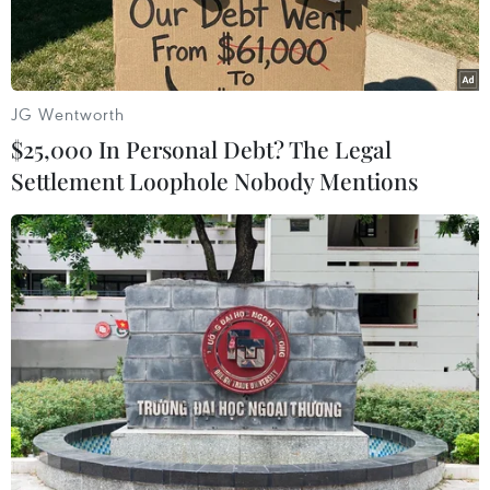
khổng lồ web này, hơn banăm sau khi bị từ
chối.
Hiện cả hai hãng trên đều không bình luận về
JG Wentworth
tin đồn này, vốn đẩy giá cốphiếu của Yahoo tăng
$25,000 In Personal Debt? The Legal
9,5% lên 15,84 USD khi chốt phiên giao dịch,
Settlement Loophole Nobody Mentions
còn cổ phiếucủa Microsoft cũng tăng 2,3% lên
25,93 USD.
Một nguồn tin thị trường đề nghị giấu tên nêu
rõ: “Người ta đang đồn rằngMicrosoft đã đưa ra
một đề nghị hoặc đang chuẩn bị cho một lời mời
chào. Đừngquên rằng họ đã từng một lần ra giá
vì vậy điều này là hợp logic dù chỉ là đồnđại.”
Tuy nhiên, nguồn tin khẳng định “điều không