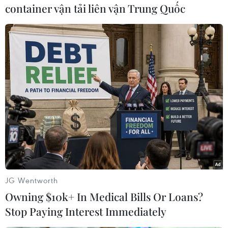
container vận tải liên vận Trung Quốc
#Microsoft
#Yahoo
#Cổ phiếu
#Alibaba
Theo dõi VietnamPlus
JG Wentworth
Owning $10k+ In Medical Bills Or Loans?
Stop Paying Interest Immediately
TIN CÙNG CHUYÊN MỤC