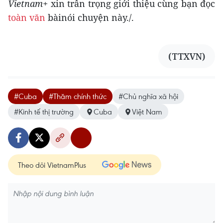
Vietnam+
xin trân trọng giới thiệu cùng bạn đọc
toàn văn
bàinói chuyện này./.
(TTXVN)
#Cuba
#Thăm chính thức
#Chủ nghĩa xã hội
#Kinh tế thị trường
Cuba
Việt Nam
Theo dõi VietnamPlus