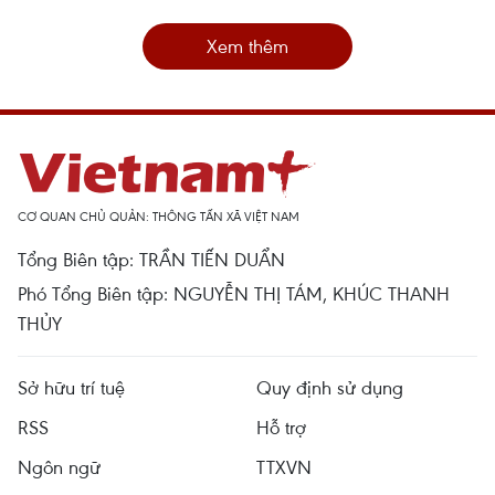
Xem thêm
CƠ QUAN CHỦ QUẢN: THÔNG TẤN XÃ VIỆT NAM
Tổng Biên tập: TRẦN TIẾN DUẨN
Phó Tổng Biên tập: NGUYỄN THỊ TÁM, KHÚC THANH
THỦY
Sở hữu trí tuệ
Quy định sử dụng
RSS
Hỗ trợ
Ngôn ngữ
TTXVN