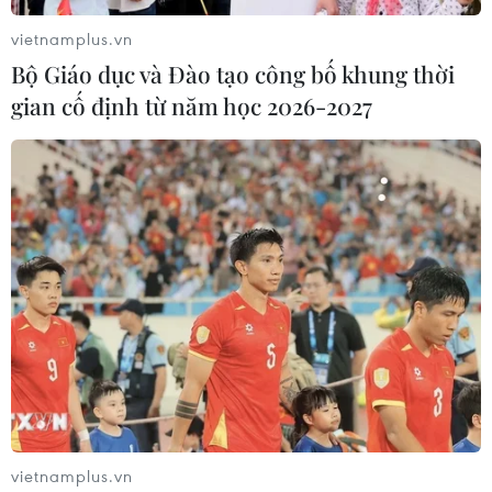
vietnamplus.vn
Bộ Giáo dục và Đào tạo công bố khung thời
gian cố định từ năm học 2026-2027
Thanh tra cung ứng điện: TGĐ EVN chịu
trách nhiệm về nội dung báo cáo
11/06/2023 09:39
vietnamplus.vn