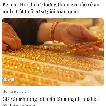
Bế mạc Hội thi lực lượng tham gia bảo vệ an
ninh, trật tự ở cơ sở giỏi toàn quốc
TIN CÙNG CHUYÊN MỤC
Ngân hàng Trung ương Trung Quốc
mua thêm 20 tấn vàng trong tháng 7
07/08/2026 15:21
Chuyên gia quốc tế đánh giá tích cực
về tiền đồng của Việt Nam
07/08/2026 12:46
vietnamplus.vn
Giá vàng hướng tới tuần tăng mạnh nhất kể
từ tháng 1/2026