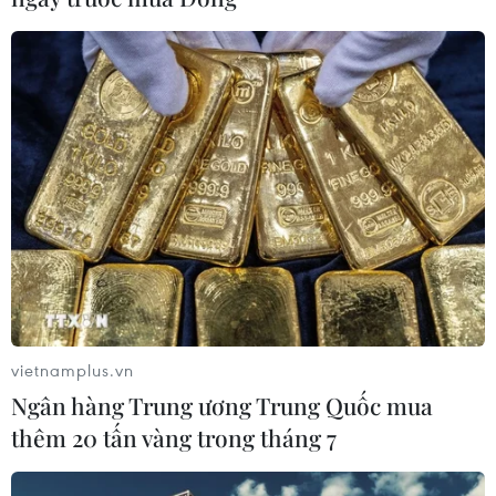
Thủ tướng kiểm tra tình hình sản
xuất và cung ứng điện tại Quảng Ninh
11/06/2023 10:56
Chiều 11/6, Thủ tướng Phạm Minh Chính kiểm tra tình
hình sản xuất và cung ứng điện tại Công ty Nhiệt điện
Mông Dương (thành phố Cẩm Phả) và nguồn cung cấp
than cho các nhà máy nhiệt điện ở Quảng Ninh.
vietnamplus.vn
Ngân hàng Trung ương Trung Quốc mua
thêm 20 tấn vàng trong tháng 7