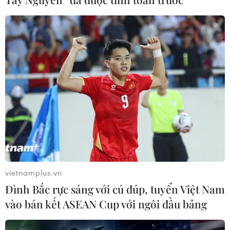
Lâm Đồng vào cao điểm vụ cá Nam,
ngư dân phấn khởi vươn khơi
06/08/2026 09:06
Giá dầu tăng khi nhà đầu tư thận
trọng trước tình hình Trung Đông
06/08/2026 09:03
Giá vàng tăng phiên thứ tư liên tiếp,
chạm mức cao nhất trong 7 tuần
vietnamplus.vn
06/08/2026 08:36
Đình Bắc rực sáng với cú đúp, tuyển Việt Nam
vào bán kết ASEAN Cup với ngôi đầu bảng
Xem thêm