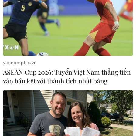
(Vietnam+)
vietnamplus.vn
ASEAN Cup 2026: Tuyển Việt Nam thẳng tiến
vào bán kết với thành tích nhất bảng
#hệ thống điện
#thủy điện
#nhiệt điện
#năng lượng tái tạo
#nhiệt điện than
TP. Hà Nội
Lai Châu
Sơn La
Tp. Hồ Chí Minh