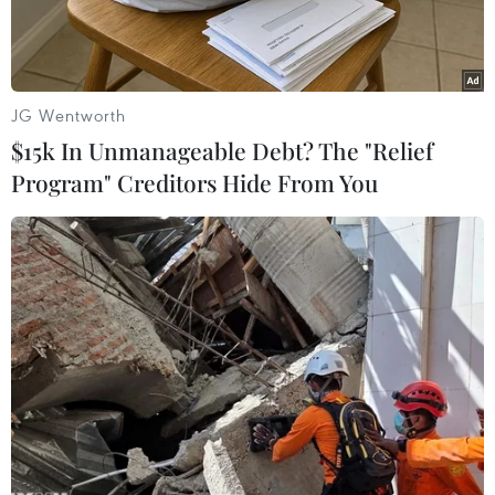
JG Wentworth
$15k In Unmanageable Debt? The "Relief
Program" Creditors Hide From You
Dự án điện gió La Gàn. (Ảnh: PV/Vietnam+)
Theo số liệu của Tập đoàn Điện lực Việt Nam
(EVN) và Trung tâm Điều độ hệ thống điện Quốc
gia (A0), ngày 15/6, phụ tải toàn hệ thống điện