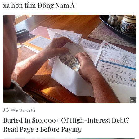
xa hơn tầm Đông Nam Á'
thí nghiệm và 10 nhà máy đang thí nghiệm
xong chờ COD.
Đối với nguồn nhiệt điện than miền Bắc, EVN
cho biết, nguồn nhiên liệu than cho sản xuất
được đảm bảo. Tổng sự cố dài ngày 2.100 MW,
tổng sự cố ngắn ngày 300 MW.
Mức nước về các hồ thuỷ điện phía Bắc khả
quan hơn. Cụ thể, nước về (m3/s): Lai Châu =
422, Sơn La = 424, Hòa Bình = 210, Bản Chát =
317, Tuyên Quang = 221,9. Hiện mực nước hồ
Lai Châu đạt 275,9m; Sơn La 177,7m; hồ Hoà
JG Wentworth
Bình đạt 102,8 m. Tuyên Quang 94,1 m; Bản
Buried In $10,000+ Of High-Interest Debt?
Chát 435,5 m.
Read Page 2 Before Paying
- Tiêu thụ điện trên địa bàn Hà Nội: