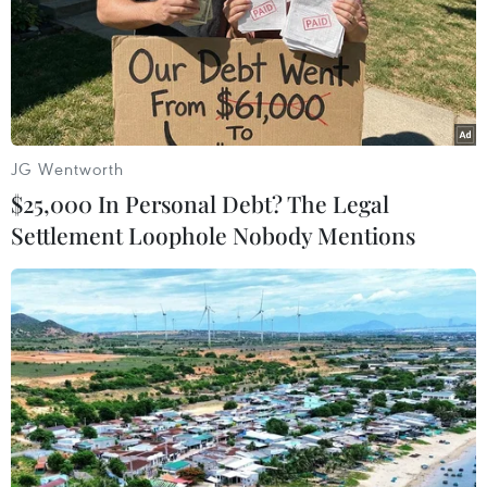
Theo dõi VietnamPlus
JG Wentworth
$25,000 In Personal Debt? The Legal
Settlement Loophole Nobody Mentions
TIN LIÊN QUAN