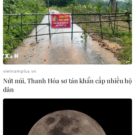
vietnamplus.vn
Nứt núi, Thanh Hóa sơ tán khẩn cấp nhiều hộ
dân