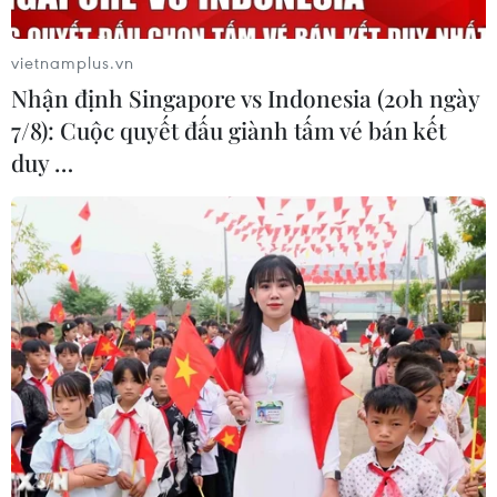
vietnamplus.vn
Nhận định Singapore vs Indonesia (20h ngày
7/8): Cuộc quyết đấu giành tấm vé bán kết
duy …
Nguồn thủy điện khả quan hơn, chưa phải
huy động dầu để phát điện
11/06/2023 05:27
Theo Trung tâm A0, trong ngày 10/6, tổng sản lượng
huy động từ thuỷ điện khoảng 149 triệu kWh, (miền Bắc
là 59 triệu kWh); Nhiệt điện than huy động 439 triệu
kWh (miền Bắc 262,9 triệu kWh).