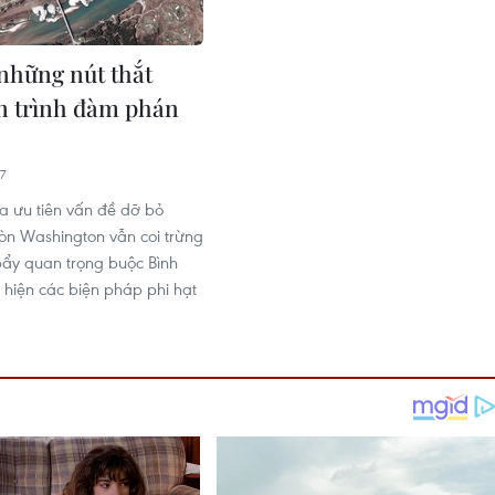
những nút thắt
ến trình đàm phán
7
 ra ưu tiên vấn đề dỡ bỏ
còn Washington vẫn coi trừng
bẩy quan trọng buộc Bình
hiện các biện pháp phi hạt