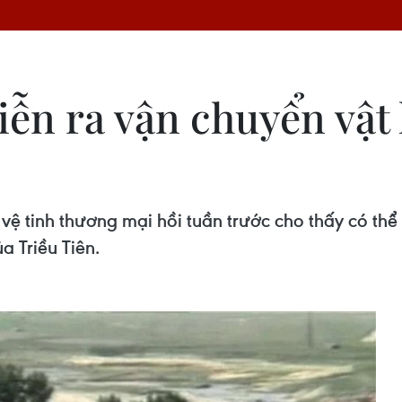
ễn ra vận chuyển vật 
vệ tinh thương mại hồi tuần trước cho thấy có th
a Triều Tiên.