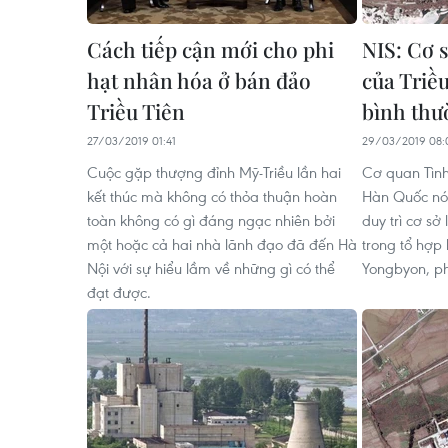
Cách tiếp cận mới cho phi
NIS: Cơ 
hạt nhân hóa ở bán đảo
của Triề
Triều Tiên
bình thư
27/03/2019 01:41
29/03/2019 08:
Cuộc gặp thượng đỉnh Mỹ-Triều lần hai
Cơ quan Tình
kết thúc mà không có thỏa thuận hoàn
Hàn Quốc nói
toàn không có gì đáng ngạc nhiên bởi
duy trì cơ sở
một hoặc cả hai nhà lãnh đạo đã đến Hà
trong tổ hợp
Nội với sự hiểu lầm về những gì có thể
Yongbyon, ph
đạt được.