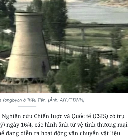
 Yongbyon ở Triều Tiên. (Ảnh: AFP/TTXVN)
Nghiên cứu Chiến lược và Quốc tế (CSIS) có trụ
ỹ) ngày 16/4, các hình ảnh từ vệ tinh thương mại
thể đang diễn ra hoạt động vận chuyển vật liệu