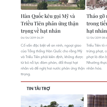
Hàn Quốc kêu gọi Mỹ và
Tháo gỡ 
Triều Tiên phản ứng thận
trong ti
trọng về hạt nhân
hạt nhân
04/04/2019 04:29
12/04/2019 08:4
Cố vấn đặc biệt về an ninh, ngoại giao
Triều Tiên tỏ
của Tổng thống Hàn Quốc cho rằng Mỹ
trừng phạt, 
và Triều Tiên phải kiên định, không được
phạt là đòn 
từ bỏ nỗ lực đàm phán, đối thoại hạt
Nhưỡng thực 
nhân và đề nghị hai nước phản ứng thận
nhân hóa.
ttrọng.