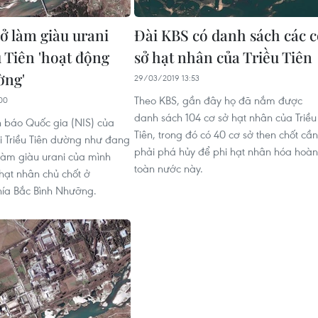
sở làm giàu urani
Đài KBS có danh sách các 
u Tiên 'hoạt động
sở hạt nhân của Triều Tiên
ờng'
29/03/2019 13:53
Theo KBS, gần đây họ đã nắm được
00
danh sách 104 cơ sở hạt nhân của Triều
 báo Quốc gia (NIS) của
Tiên, trong đó có 40 cơ sở then chốt cần
 Triều Tiên dường như đang
phải phá hủy để phi hạt nhân hóa hoàn
 làm giàu urani của mình
toàn nước này.
 hạt nhân chủ chốt ở
ía Bắc Bình Nhưỡng.