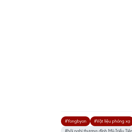
#Yongbyon
#Vật liệu phóng xạ
#hội nghị thượng đỉnh Mỹ-Triều Tiê