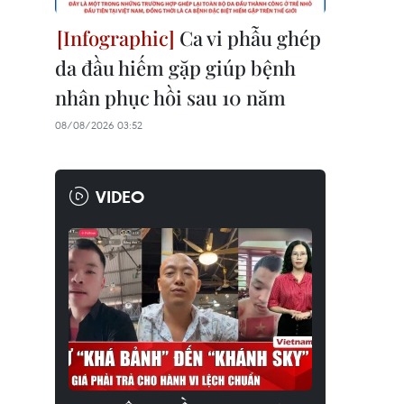
Ca vi phẫu ghép
da đầu hiếm gặp giúp bệnh
nhân phục hồi sau 10 năm
08/08/2026 03:52
VIDEO