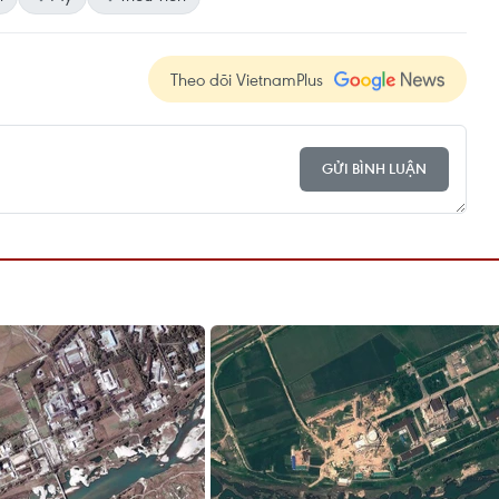
Theo dõi VietnamPlus
GỬI BÌNH LUẬN