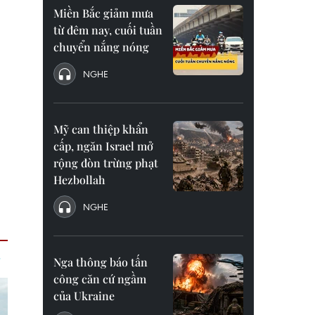
Miền Bắc giảm mưa
từ đêm nay, cuối tuần
chuyển nắng nóng
NGHE
Mỹ can thiệp khẩn
cấp, ngăn Israel mở
rộng đòn trừng phạt
Hezbollah
NGHE
Nga thông báo tấn
công căn cứ ngầm
của Ukraine