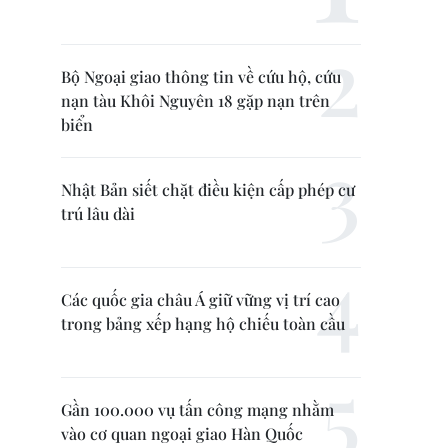
Bộ Ngoại giao thông tin về cứu hộ, cứu
nạn tàu Khôi Nguyên 18 gặp nạn trên
biển
Nhật Bản siết chặt điều kiện cấp phép cư
trú lâu dài
Các quốc gia châu Á giữ vững vị trí cao
trong bảng xếp hạng hộ chiếu toàn cầu
Gần 100.000 vụ tấn công mạng nhằm
vào cơ quan ngoại giao Hàn Quốc