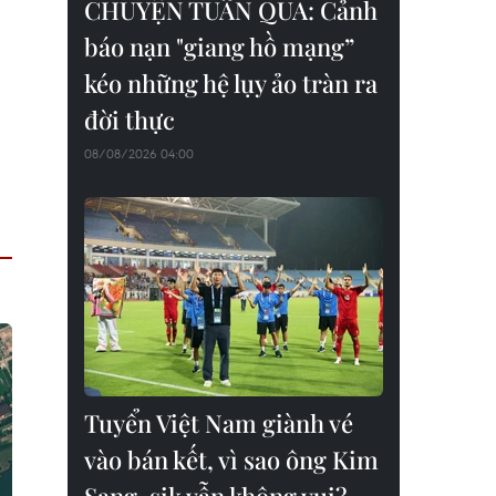
CHUYỆN TUẦN QUA: Cảnh
báo nạn "giang hồ mạng”
kéo những hệ lụy ảo tràn ra
đời thực
08/08/2026 04:00
Tuyển Việt Nam giành vé
vào bán kết, vì sao ông Kim