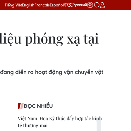
Tiếng Việt
English
Français
Español
中文
Русский
liệu phóng xạ tại
ể đang diễn ra hoạt động vận chuyển vật
ĐỌC NHIỀU
Việt Nam-Hoa Kỳ thúc đẩy hợp tác kinh
tế thương mại