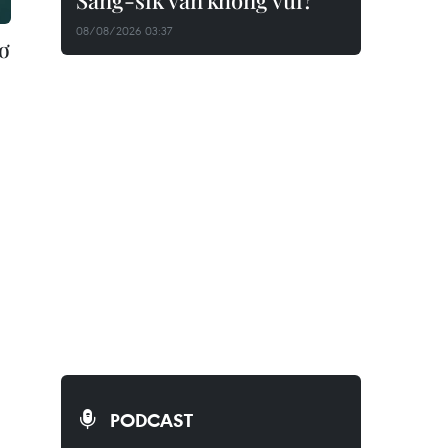
Sang-sik vẫn không vui?
08/08/2026 03:37
cơ
PODCAST