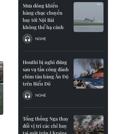
Mưa dông khiến
hàng chục chuyến
bay tới Nội Bài
không thể hạ cánh
NGHE
Houthi bị nghi đứng
sau vụ tấn công đánh
chìm tàu hàng Ấn Độ
trên Biển Đỏ
NGHE
Tổng thống Nga thay
á
đổi vị trí các chỉ huy
tại mặt trận Ukraine