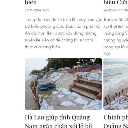
biển
biển Cửa
27/11/2014 07:25
24/12/2014 11:38
Trong đợt xây đê kè biển lần này, khu vực
Trước mắt, 
bờ biển phường Cửa Đại, thành phố Hội
kịp thời tình 
An dài hơn 1km được xây dựng những
thống sông V
tuyến kè kiên cố để chống lại sự xâm
những nguyên
thực của sóng biển.
trạng sạt lở 
Đại.
Hà Lan giúp tỉnh Quảng
Chính ph
Nam ngăn chặn xói lở bờ
Quảng Na