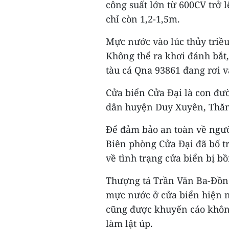
công suất lớn từ 600CV trở 
chỉ còn 1,2-1,5m.
Mực nước vào lúc thủy triều
Không thể ra khơi đánh bắt
tàu cá Qna 93861 đang rơi v
Cửa biển Cửa Đại là con đư
dân huyện Duy Xuyên, Thăng
Để đảm bảo an toàn về ngư
Biên phòng Cửa Đại đã bố tr
về tình trạng cửa biển bị bồi
Thượng tá Trần Văn Ba-Đồn 
mực nước ở cửa biển hiện n
cũng được khuyến cáo không
làm lật úp.