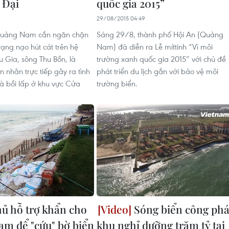
 Đại
quốc gia 2015”
29/08/2015 04:49
Quảng Nam cần ngăn chặn
Sáng 29/8, thành phố Hội An (Quảng
trạng nạo hút cát trên hệ
Nam) đã diễn ra Lễ míttinh “Vì môi
u Gia, sông Thu Bồn, là
trường xanh quốc gia 2015” với chủ đề
 nhân trực tiếp gây ra tình
phát triển du lịch gắn với bảo vệ môi
và bồi lấp ở khu vực Cửa
trường biển.
ủ hỗ trợ khẩn cho
Sóng biển công ph
m để "cứu" bờ biển
khu nghỉ dưỡng trăm tỷ tại