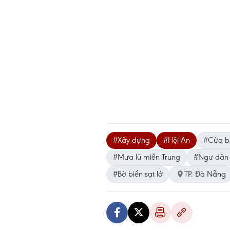
#Xây dựng
#Hội An
#Cửa bi
#Mưa lũ miền Trung
#Ngư dân
#Bờ biển sạt lở
TP. Đà Nẵng