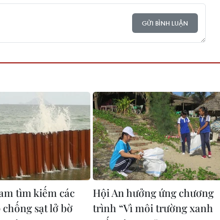
GỬI BÌNH LUẬN
am tìm kiếm các
Hội An hưởng ứng chương
 chống sạt lở bờ
trình “Vì môi trường xanh