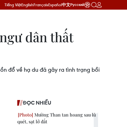
Tiếng Việt
English
Français
Español
中文
Русский
 ngư dân thất
ồn đổ về hạ du đã gây ra tình trạng bồi
ĐỌC NHIỀU
Mường Than tan hoang sau lũ
quét, sạt lở đất