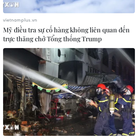
vietnamplus.vn
Mỹ điều tra sự cố hàng không liên quan đến
trực thăng chở Tổng thống Trump
Cuba bắt đầu tiến hành cuộc bầu cử Quốc
hội khóa mới
26/03/2023 12:50
Dự kiến Quốc hội Cuba khóa X sẽ có 64% là các thành
viên mới và theo kế hoạch, Quốc hội khóa mới của
quốc đảo Caribe sẽ tổ chức kỳ họp đầu tiên vào ngày