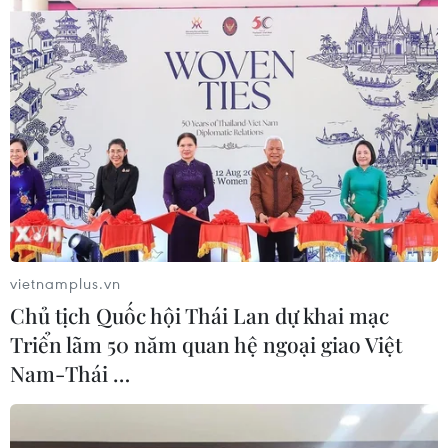
#Cuba
#Bầu cử Quốc hội
#Cử tri
#Chủ tịch Cuba Miguel Diaz-Canel
#Tổng tuyển cử
vietnamplus.vn
Cuba
Chủ tịch Quốc hội Thái Lan dự khai mạc
Triển lãm 50 năm quan hệ ngoại giao Việt
Nam-Thái …
Theo dõi VietnamPlus