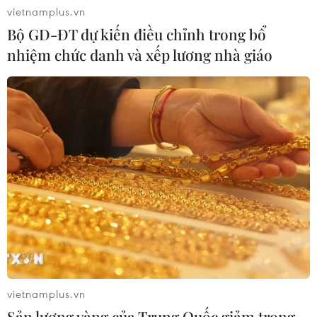
THỦY
vietnamplus.vn
Bộ GD-ĐT dự kiến điều chỉnh trong bổ
Sở hữu trí tuệ
Quy định sử dụng
nhiệm chức danh và xếp lương nhà giáo
RSS
Hỗ trợ
Ngôn ngữ
TTXVN
Dịch vụ tin
Quảng cáo
Liên hệ
Giấy phép số: 1374/GP-BTTTT do Bộ Thông tin và Truyền thông
cấp ngày 11/9/2008.
Quảng cáo: Phó TBT Nguyễn Thị Tám: 093.5958688, Email:
tamvna@gmail.com
Điện thoại: (024) 39411349 - (024) 39411348, Fax: (024)
vietnamplus.vn
39411348
Sản lượng vàng của Trung Quốc giảm trong