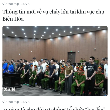
vietnamplus.vn
19/4 tới.
Thông tin mới về vụ cháy lớn tại khu vực chợ
Biên Hòa
vietnamplus.vn
24 năm tù cho đôi vợ chồng tổ chức “bay lắc”