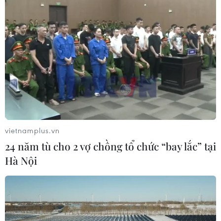
vietnamplus.vn
24 năm tù cho 2 vợ chồng tổ chức “bay lắc” tại
Hà Nội