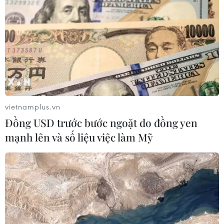
hùng Dân tộc José Martí
29/01/2023 02:54
Hàng nghìn trẻ em và thanh thiếu niên đã đổ về Quảng
trường Cách mạng ở thủ đô La Habana, mặc đồng
phục và mang theo nhiều cờ, hoa cùng ảnh của vị anh
hùng lỗi lạc trong lịch sử Cuba.
vietnamplus.vn
Đồng USD trước bước ngoặt do đồng yen
mạnh lên và số liệu việc làm Mỹ