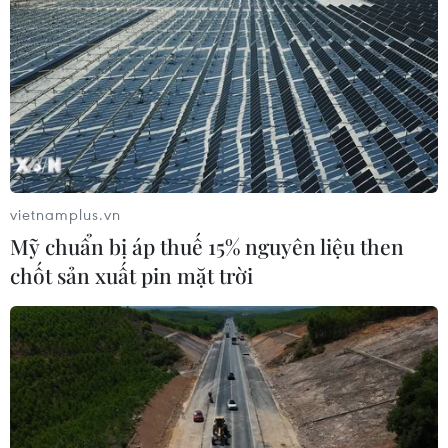
vietnamplus.vn
Mỹ chuẩn bị áp thuế 15% nguyên liệu then
chốt sản xuất pin mặt trời