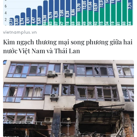
pháp.
vietnamplus.vn
Kim ngạch thương mại song phương giữa hai
nước Việt Nam và Thái Lan
Ngoại trưởng Cuba Bruno Rodriguez (trái) tại điểm bầu cử
Quốc hội ở La Habana ngày 26/3/2023. (Nguồn: AFP/TTXVN)
Theo phóng viên TTXVN tại La Habana, đúng
19:00h ngày 26/3 giờ địa phương (6h00 ngày