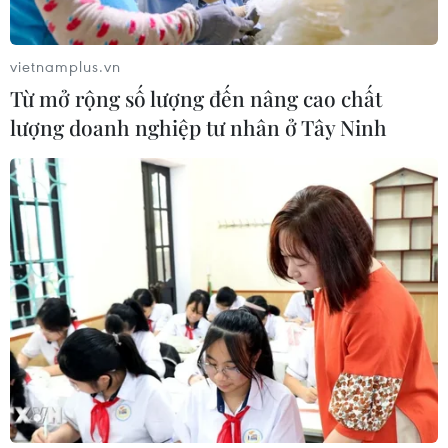
Mỹ: Nổ súng tại nhà hàng ở bang
vietnamplus.vn
Idaho gây thương vong
Từ mở rộng số lượng đến nâng cao chất
02/08/2026 02:27
lượng doanh nghiệp tư nhân ở Tây Ninh
Xem thêm
CƠ QUAN CHỦ QUẢN: THÔNG TẤN XÃ VIỆT NAM
Tổng Biên tập: TRẦN TIẾN DUẨN
Phó Tổng Biên tập: NGUYỄN THỊ TÁM, KHÚC THANH