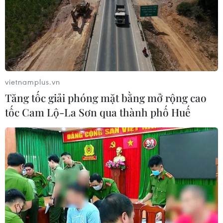
vietnamplus.vn
Tăng tốc giải phóng mặt bằng mở rộng cao
tốc Cam Lộ-La Sơn qua thành phố Huế
TIN CÙNG CHUYÊN MỤC
Mỹ điều tra sự cố hàng không liên
quan đến trực thăng chở Tổng thống
Trump
06/08/2026 04:38