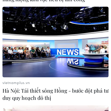
Cuộc tổng tuyển cử lập pháp này là bước đi
quan trọng trong quá trình đổi mới thể chế của
Cuba. Dự kiến, Quốc hội Cuba khóa X sẽ có 64%
là các thành viên mới, là cơ hội để kết hợp giữa
kinh nghiệm làm việc của các đại biểu kỳ cựu
với quan điểm mới của những người lần đầu
làm công tác lập pháp.
Theo kế hoạch, Quốc hội khóa mới của Cuba sẽ
tổ chức kỳ họp đầu tiên vào ngày 19/4 tới./
(TTXVN/Vietnam+)
vietnamplus.vn
Hà Nội: Tái thiết sông Hồng - bước đột phá tư
duy quy hoạch đô thị