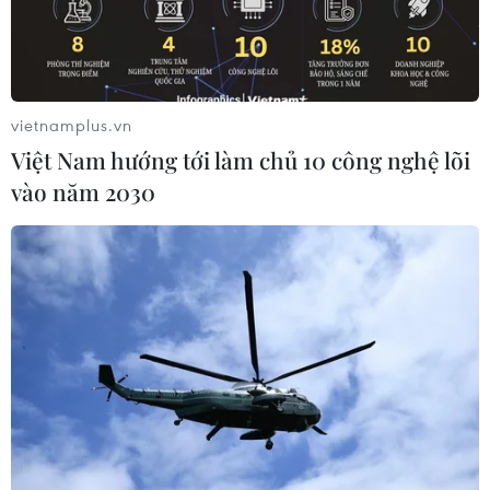
vietnamplus.vn
Việt Nam hướng tới làm chủ 10 công nghệ lõi
vào năm 2030
Bầu cử ở Cuba: Lựa chọn vì những giá trị
của cách mạng
26/03/2023 02:26
Hơn 8 triệu cử tri Cuba sẽ bầu ra 470 đại biểu (ít hơn
135 người so với kỳ lập pháp trước), những người sẽ đại
diện cho tiếng nói của nhân dân trong cơ quan lập
pháp tối cao.