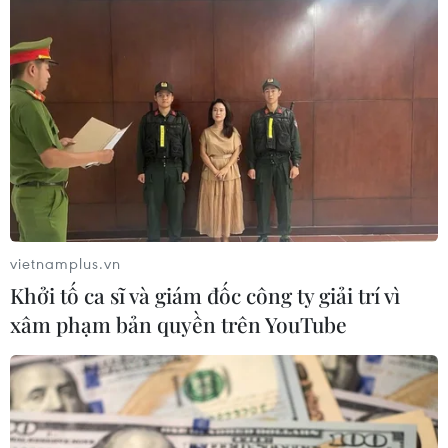
TIN LIÊN QUAN
vietnamplus.vn
Khởi tố ca sĩ và giám đốc công ty giải trí vì
xâm phạm bản quyền trên YouTube
Cuba kỷ niệm 170 năm ngày sinh của Anh