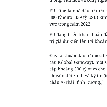
thông, văn hóa và công nghệ
EU cũng là nhà đầu tư nước 
300 tỷ euro (339 tỷ USD) k
vực trong năm 2022.
EU đang triển khai khoản đầ
trị giá dự kiến lên tới khoản
Ðây là khoản đầu tư quốc t
cầu (Global Gateway), một 
cấp khoảng 300 tỷ euro cho 
chuyển đổi xanh và kỹ thuật
châu Á-Thái Bình Dương./.