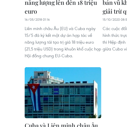
năng lượng lên đến 18 triệu
bán vũ k
euro
giải trừ 
16/05/2018 01:16
15/10/2020 08:
Liên minh châu Âu (EU) và Cuba ngày
Các cuộc đối
15/5 đã ký kết một dự án hợp tác về
hình thức trự
năng lượng tái tạo trị giá 18 triệu euro
thi Hiệp định 
(21,5 triệu USD) trong khuôn khổ cuộc họp
giữa Cuba v
Hội đồng chung EU-Cuba.
Cuba và Liên minh châu Âu