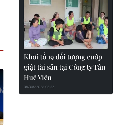
Khởi tố 19 đối tượng cướp
giật tài sản tại Công ty Tân
Huê Viên
08/08/2026 08:52