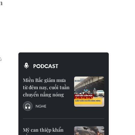
n
ủ
PODCAST
Miền Bắc giảm mưa
từ đêm nay, cuối tuần
chuyển nắng nóng
NGHE
Mỹ can thiệp khẩn