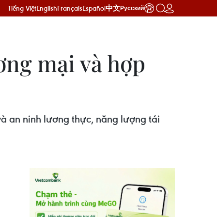
Tiếng Việt
English
Français
Español
中文
Русский
ơng mại và hợp
à an ninh lương thực, năng lượng tái