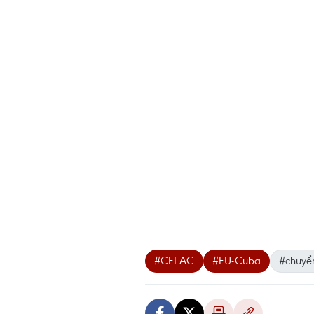
#CELAC
#EU-Cuba
#chuyể