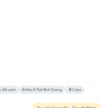
n đổi xanh
#châu Á-Thái Bình Dương
Cuba
Theo dõi VietnamPlus