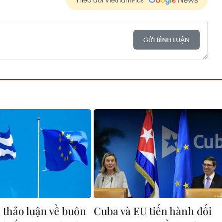
GỬI BÌNH LUẬN
thảo luận về buôn
Cuba và EU tiến hành đối