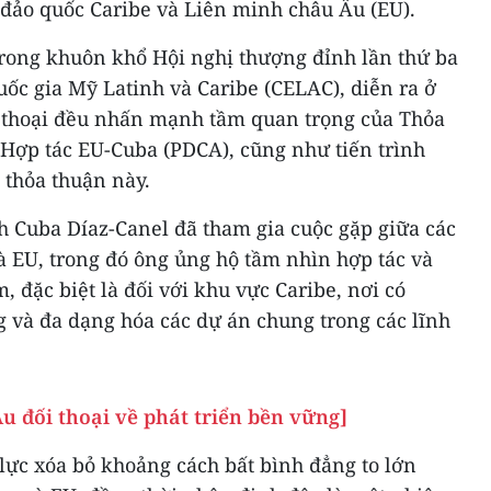
 đảo quốc Caribe và Liên minh châu Âu (EU).
trong khuôn khổ Hội nghị thượng đỉnh lần thứ ba
ốc gia Mỹ Latinh và Caribe (CELAC), diễn ra ở
ối thoại đều nhấn mạnh tầm quan trọng của Thỏa
à Hợp tác EU-Cuba (PDCA), cũng như tiến trình
 thỏa thuận này.
h Cuba Díaz-Canel đã tham gia cuộc gặp giữa các
à EU, trong đó ông ủng hộ tầm nhìn hợp tác và
 đặc biệt là đối với khu vực Caribe, nơi có
 và đa dạng hóa các dự án chung trong các lĩnh
u đối thoại về phát triển bền vững]
lực xóa bỏ khoảng cách bất bình đẳng to lớn