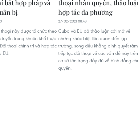
hí bất hợp pháp và
thoại nhân quyền, thảo luậ
quân bị
hợp tác đa phương
53
27/02/2021 08:48
 thoại này được tổ chức theo
Cuba và EU đã thảo luận cởi mở về
c tuyến trong khuôn khổ thực
những khác biệt liên quan đến lập
Đối thoại chính trị và hợp tác
trường, song đều khẳng định quyết tâm
à EU.
tiếp tục đối thoại về các vấn đề này trên
cơ sở tôn trọng đầy đủ về bình đẳng ch
quyền.