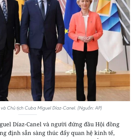
và Chủ tịch Cuba Miguel Díaz-Canel. (Nguồn: AP)
iguel Díaz-Canel và người đứng đầu Hội đồng
ng định sẵn sàng thúc đẩy quan hệ kinh tế,