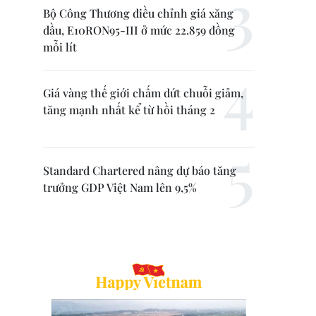
Bộ Công Thương điều chỉnh giá xăng
dầu, E10RON95-III ở mức 22.859 đồng
mỗi lít
Giá vàng thế giới chấm dứt chuỗi giảm,
tăng mạnh nhất kể từ hồi tháng 2
Standard Chartered nâng dự báo tăng
trưởng GDP Việt Nam lên 9,5%