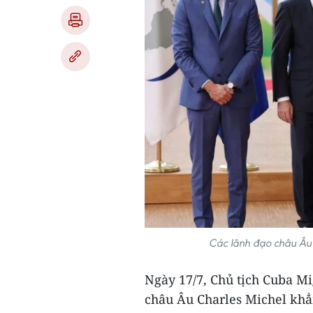
Các lãnh đạo châu Âu 
Ngày 17/7, Chủ tịch Cuba M
châu Âu Charles Michel khẳ