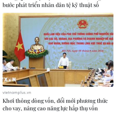
bước phát triển nhân dân tệ kỹ thuật số
TP Hồ Chí Minh: Cứu 3 trẻ bị rối loạn
đông máu do ăn phải thịt chuột dính
độc
10/08/2026 13:15
Hà Nội mở thêm trường mới, tuyển
bổ sung 540 chỉ tiêu lớp 10 công lập
10/08/2026 13:11
Từ năm 2027, đưa vào vận hành Nền
tảng quản lý cấp cứu ngoại viện toàn
vietnamplus.vn
quốc
Khơi thông dòng vốn, đổi mới phương thức
10/08/2026 13:10
cho vay, nâng cao năng lực hấp thụ vốn