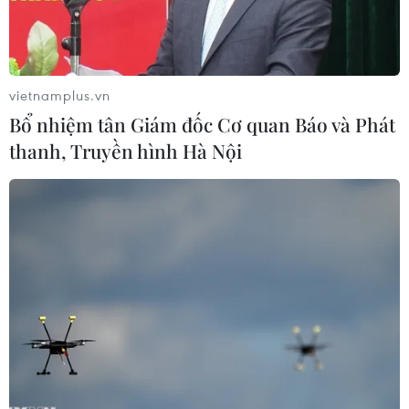
vietnamplus.vn
Bổ nhiệm tân Giám đốc Cơ quan Báo và Phát
thanh, Truyền hình Hà Nội
Sâm Ngọc Linh. (Ảnh: Cao Nguyên/TTXVN)
Ngày 17/8, Công an xã Trà Linh, thành phố Đà
Nẵng cho biết, nhận được tin trình báo của các
hộ dân trồng sâm Ngọc Linh tại thôn 2, xã Trà
Linh về việc bị kẻ gian lấy trộm khoảng 300 gốc