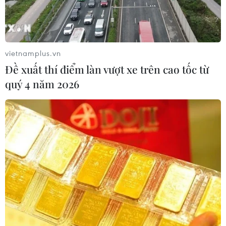
vietnamplus.vn
Đề xuất thí điểm làn vượt xe trên cao tốc từ
quý 4 năm 2026
Kon Tum: Người trồng sâm Ngọc Linh lo
lắng vì nạn trộm cắp
29/08/2024 01:11
Liên tiếp các vụ trộm cắp sâm Ngọc Linh trồng trên rừng