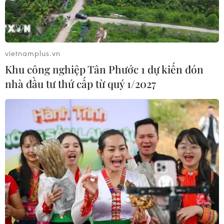
10/08/2026 14:24
Huế xử lý 177 dự án khó khăn, vướng
mắc tồn đọng kéo dài
vietnamplus.vn
10/08/2026 14:23
Khu công nghiệp Tân Phước 1 dự kiến đón
nhà đầu tư thứ cấp từ quý 1/2027
Chấp thuận chủ trương đầu tư mở
rộng Quốc lộ 56, đoạn qua Đồng Nai
10/08/2026 14:17
Thành phố Hồ Chí Minh sẽ tích hợp
IoT vào hạ tầng giao thông thông
minh
10/08/2026 14:08