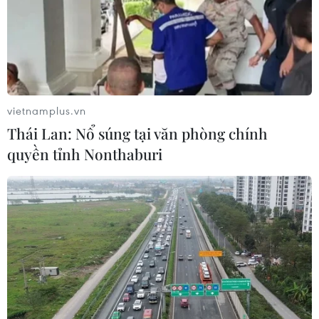
vietnamplus.vn
Thái Lan: Nổ súng tại văn phòng chính
quyền tỉnh Nonthaburi
Kon Tum yêu cầu khẩn trương rà soát tình
trạng mất trộm Sâm Ngọc Linh
13/09/2024 12:47
Từ đầu năm 2024 đến nay, trên địa bàn tỉnh Kon Tum
xảy ra nhiều vụ mất trộm cây Sâm Ngọc Linh khiến
người trồng sâm lo lắng, đã có hàng trăm cây sâm từ 4-
10 năm tuổi bị nhổ trộm.