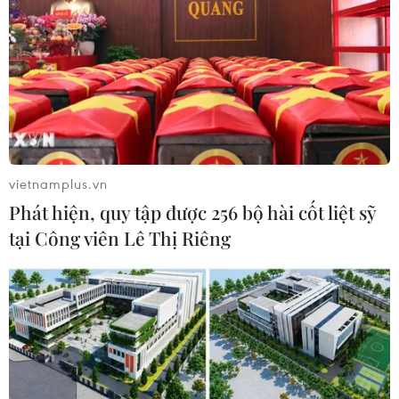
vietnamplus.vn
Phát hiện, quy tập được 256 bộ hài cốt liệt sỹ
tại Công viên Lê Thị Riêng
TIN CÙNG CHUYÊN MỤC
Hơn 800 vận động viên trẻ Việt Nam-
Trung Quốc giao lưu tại Bằng Tường
10/08/2026 15:54