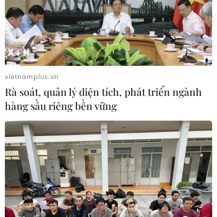
10/08/2026 11:11
Chuyên gia đề xuất mô hình ba lớp
phát triển ngành bán dẫn Việt Nam
vietnamplus.vn
10/08/2026 10:56
Rà soát, quản lý diện tích, phát triển ngành
hàng sầu riêng bền vững
Tìm thấy cụ bà 89 tuổi tử vong sau 10
ngày mất tích
10/08/2026 10:48
Thành phố Hồ Chí Minh gấp rút thu
hồi 22.000m2 đất, gỡ vướng hai dự