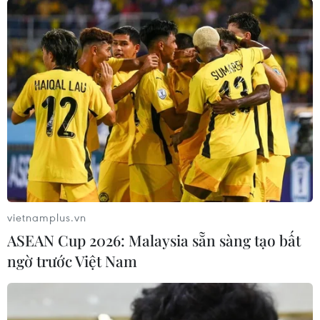
(TTXVN/Vietnam+)
vietnamplus.vn
ASEAN Cup 2026: Malaysia sẵn sàng tạo bất
ngờ trước Việt Nam
#Đà Nẵng
#bắt giữ
#đối tượng
#đào trộm
#sâm Ngọc Linh
TP. Đà Nẵng