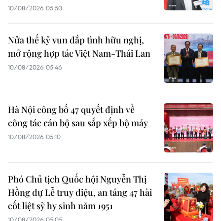
10/08/2026 05:50
Nửa thế kỷ vun đắp tình hữu nghị,
mở rộng hợp tác Việt Nam-Thái Lan
10/08/2026 05:46
Hà Nội công bố 47 quyết định về
công tác cán bộ sau sắp xếp bộ máy
10/08/2026 05:10
Phó Chủ tịch Quốc hội Nguyễn Thị
Hồng dự Lễ truy điệu, an táng 47 hài
cốt liệt sỹ hy sinh năm 1951
10/08/2026 05:05