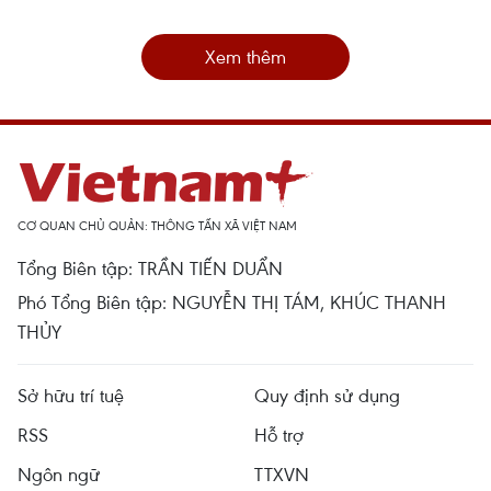
Xem thêm
CƠ QUAN CHỦ QUẢN: THÔNG TẤN XÃ VIỆT NAM
Tổng Biên tập: TRẦN TIẾN DUẨN
Phó Tổng Biên tập: NGUYỄN THỊ TÁM, KHÚC THANH
THỦY
Sở hữu trí tuệ
Quy định sử dụng
RSS
Hỗ trợ
Ngôn ngữ
TTXVN