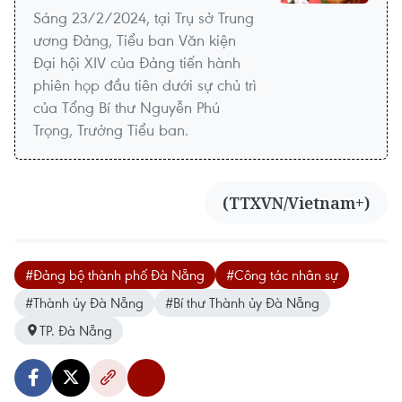
Sáng 23/2/2024, tại Trụ sở Trung
ương Đảng, Tiểu ban Văn kiện
Đại hội XIV của Đảng tiến hành
phiên họp đầu tiên dưới sự chủ trì
của Tổng Bí thư Nguyễn Phú
Trọng, Trưởng Tiểu ban.
(TTXVN/Vietnam+)
#Đảng bộ thành phố Đà Nẵng
#Công tác nhân sự
#Thành ủy Đà Nẵng
#Bí thư Thành ủy Đà Nẵng
TP. Đà Nẵng