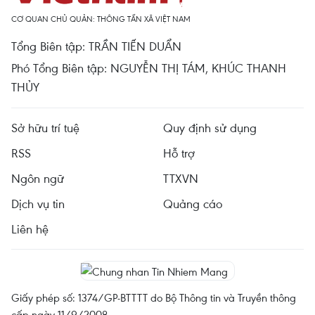
CƠ QUAN CHỦ QUẢN: THÔNG TẤN XÃ VIỆT NAM
Tổng Biên tập: TRẦN TIẾN DUẨN
Phó Tổng Biên tập: NGUYỄN THỊ TÁM, KHÚC THANH
THỦY
Sở hữu trí tuệ
Quy định sử dụng
RSS
Hỗ trợ
Ngôn ngữ
TTXVN
Dịch vụ tin
Quảng cáo
Liên hệ
Giấy phép số: 1374/GP-BTTTT do Bộ Thông tin và Truyền thông
cấp ngày 11/9/2008.