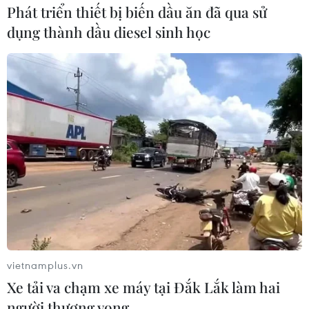
Phát triển thiết bị biến dầu ăn đã qua sử
Iran đề xuất thành lập liên minh an
dụng thành dầu diesel sinh học
ninh giữa các nước Hồi giáo trong
khu vực
04/08/2026 03:21
Iran ra điều kiện gì với Mỹ
trước khi mở lại Eo biển Hormuz?
03/08/2026 16:12
Iran tuyên bố chưa đạt đủ điều kiện
để mở lại eo biển Hormuz
03/08/2026 15:59
vietnamplus.vn
Xe tải va chạm xe máy tại Đắk Lắk làm hai
người thương vong