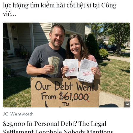
lực lượng tìm kiếm hài cốt liệt sĩ tại Công
viê…
Theo dõi VietnamPlus
TIN CÙNG CHUYÊN MỤC
Tổng thống Iran nhấn mạnh Tehran
sẽ không bị ép buộc phải đầu hàng
08/08/2026 11:51
JG Wentworth
$25,000 In Personal Debt? The Legal
Settlement Loophole Nobody Mentions
Mỹ có đang chuẩn bị một