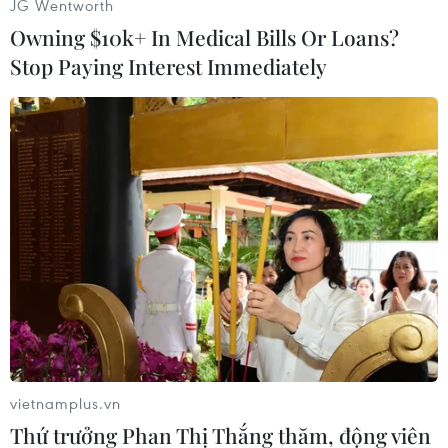
JG Wentworth
Owning $10k+ In Medical Bills Or Loans?
(Vietnam+)
Stop Paying Interest Immediately
vietnamplus.vn
#Yemen
#Đại sứ quán Anh
#Mở cửa lại
Thứ trưởng Phan Thị Thắng thăm, động viên
#Khủng bố
Anh
Áo
Mỹ
Yemen