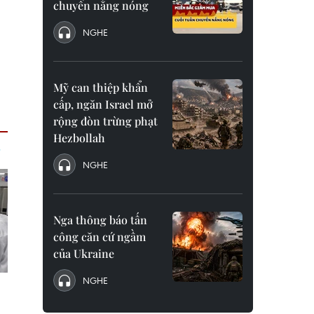
chuyển nắng nóng
NGHE
Mỹ can thiệp khẩn
cấp, ngăn Israel mở
rộng đòn trừng phạt
Hezbollah
NGHE
Nga thông báo tấn
công căn cứ ngầm
của Ukraine
NGHE