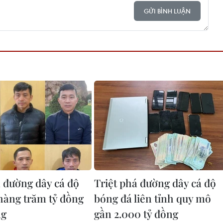
GỬI BÌNH LUẬN
á đường dây cá độ
Triệt phá đường dây cá độ
hàng trăm tỷ đồng
bóng đá liên tỉnh quy mô
ng
gần 2.000 tỷ đồng