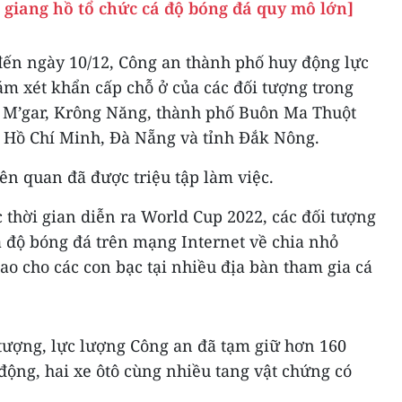
 giang hồ tổ chức cá độ bóng đá quy mô lớn]
 đến ngày 10/12, Công an thành phố huy động lực
ám xét khẩn cấp chỗ ở của các đối tượng trong
 M’gar, Krông Năng, thành phố Buôn Ma Thuột
ố Hồ Chí Minh, Đà Nẵng và tỉnh Đắk Nông.
iên quan đã được triệu tập làm việc.
c thời gian diễn ra World Cup 2022, các đối tượng
á độ bóng đá trên mạng Internet về chia nhỏ
iao cho các con bạc tại nhiều địa bàn tham gia cá
 tượng, lực lượng Công an đã tạm giữ hơn 160
 động, hai xe ôtô cùng nhiều tang vật chứng có