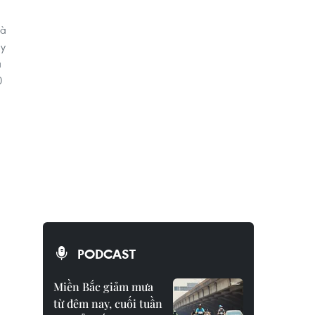
Hà
ây
á
0
PODCAST
Miền Bắc giảm mưa
từ đêm nay, cuối tuần