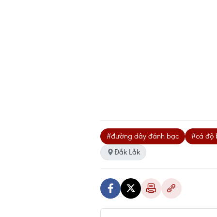
#đường dây đánh bạc
#cá độ 
Đắk Lắk