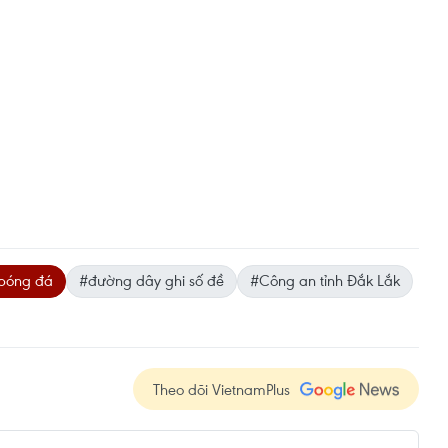
bóng đá
#đường dây ghi số đề
#Công an tỉnh Đắk Lắk
Theo dõi VietnamPlus