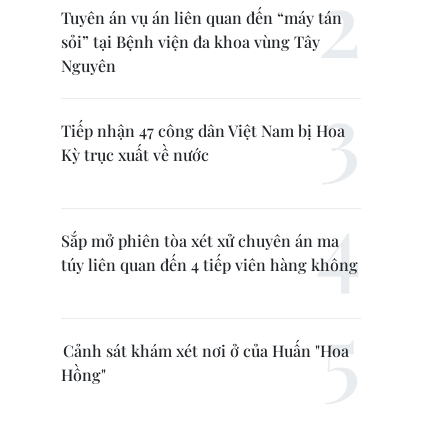
Tuyên án vụ án liên quan đến “máy tán
sỏi” tại Bệnh viện đa khoa vùng Tây
Nguyên
Tiếp nhận 47 công dân Việt Nam bị Hoa
Kỳ trục xuất về nước
Sắp mở phiên tòa xét xử chuyên án ma
túy liên quan đến 4 tiếp viên hàng không
Cảnh sát khám xét nơi ở của Huấn "Hoa
Hồng"