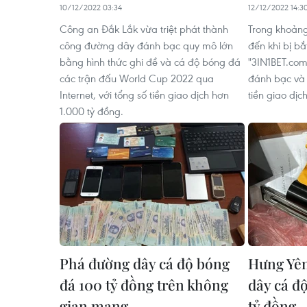
10/12/2022 03:34
12/12/2022 14:3
Công an Đắk Lắk vừa triệt phát thành
Trong khoảng
công đường dây đánh bạc quy mô lớn
đến khi bị b
bằng hình thức ghi đề và cá độ bóng đá
"3IN1BET.com
các trận đấu World Cup 2022 qua
đánh bạc và 
Internet, với tổng số tiền giao dịch hơn
tiền giao dịc
1.000 tỷ đồng.
Phá đường dây cá độ bóng
Hưng Yên
đá 100 tỷ đồng trên không
dây cá đ
gian mạng
tỷ đồng