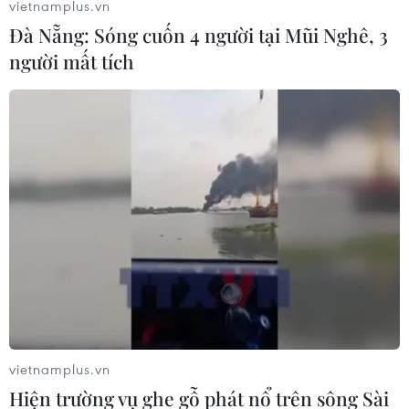
vietnamplus.vn
13/09/2022 11:15
Đà Nẵng: Sóng cuốn 4 người tại Mũi Nghê, 3
Lực lượng chức năng đã phát hiện, bắt quả tang nhiều
người mất tích
đối tượng có hành vi mua bán, vận chuyển, tàng trữ hơn
55.000 bao thuốc lá điếu nhập lậu mang các nhãn hiệu
Jet, Hero, 555, Esse...
vietnamplus.vn
Hiện trường vụ ghe gỗ phát nổ trên sông Sài