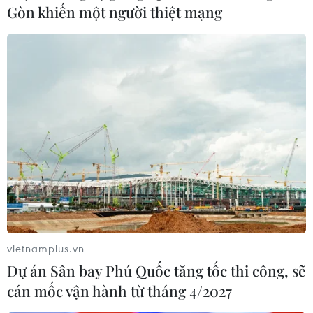
Gòn khiến một người thiệt mạng
Truy đuổi hơn 3km ôtô chở thuốc lá lậu cố
tình bỏ chạy
29/09/2022 08:01
Phớt lờ hiệu lệnh dừng xe của cảnh sát giao thông, tài
xế nhấn ga bỏ chạy được khoảng 3km thì các đối tượng
buôn lậu bỏ lại ôtô rồi tẩu thoát.
vietnamplus.vn
Dự án Sân bay Phú Quốc tăng tốc thi công, sẽ
cán mốc vận hành từ tháng 4/2027