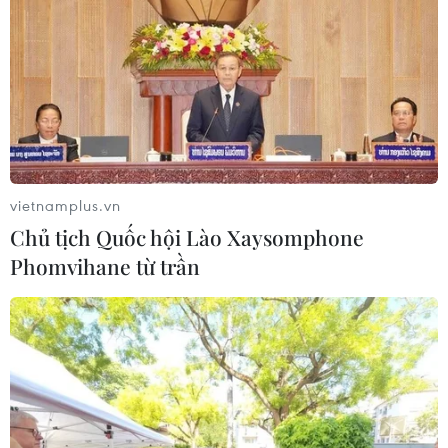
#Đường dây mua bán thuốc lá lậu
#thuốc lá điếu
#thu giữ
#hàng cấm
#tàng trữ
Đắk Lắk
Theo dõi VietnamPlus
vietnamplus.vn
Chủ tịch Quốc hội Lào Xaysomphone
Phomvihane từ trần
TIN LIÊN QUAN