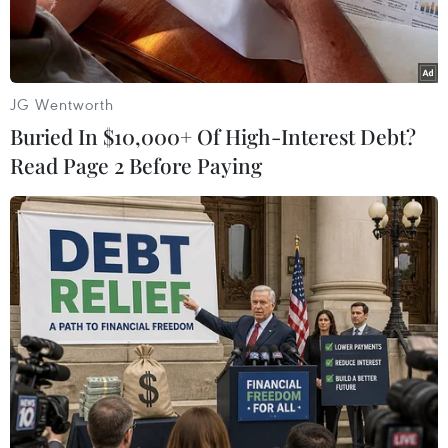
JG Wentworth
Buried In $10,000+ Of High-Interest Debt?
Read Page 2 Before Paying
Hàng chục nghìn bao thuốc lá lậu được thu giữ tại nhà của đối
tượng Út. (Nguồn: cand.com.vn)
Ngày 5/10, thông tin từ Công an tỉnh Đắk Lắk
cho biết, các đơn vị nghiệp vụ đã di lý đối tượng
Nguyễn Văn Hiếu (xã Mỹ Quý Tây, huyện Đức