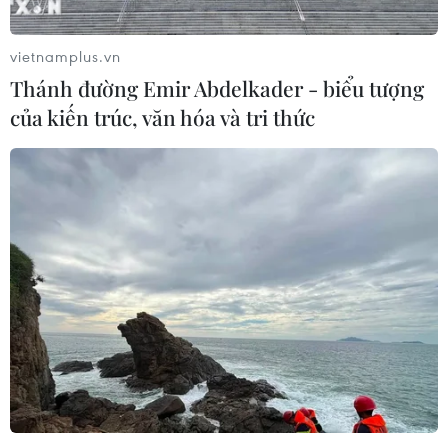
dùng có thể tùy ý pha thêm tinh dầu, thậm chí chất cấm
vào để sử dụng, rất ảnh hưởng đến sức khỏe.
vietnamplus.vn
Thánh đường Emir Abdelkader - biểu tượng
của kiến trúc, văn hóa và tri thức
Đồng Nai: Triệt phá đường dây nhập lậu
thuốc lá điếu số lượng lớn