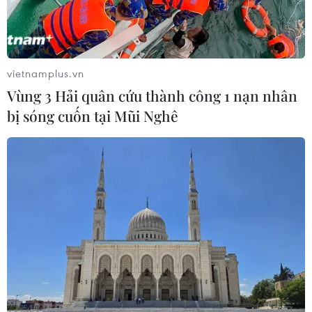
vietnamplus.vn
Vùng 3 Hải quân cứu thành công 1 nạn nhân
bị sóng cuốn tại Mũi Nghê
Lý giải và cảnh báo về tình trạng ngộ độc
thuốc lá điện tử
05/09/2022 07:00
Khác với thuốc lá làm nóng hay thuốc lá điện tử hệ
đóng, thuốc lá điện tử hệ mở là sản phẩm mà người