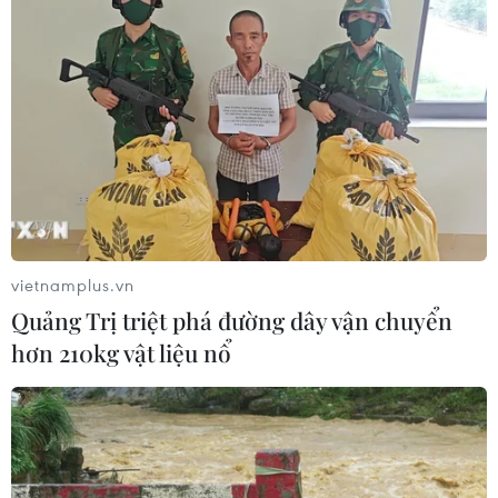
TP Hồ Chí Minh: Bắt khẩn cấp bảo
mẫu có hành vi bạo hành trẻ tại
trường mầm non
08/08/2026 01:33
Bổ sung một số chức danh có thẩm
quyền xử phạt vi phạm hành chính
từ ngày 26/9
vietnamplus.vn
07/08/2026 23:00
Quảng Trị triệt phá đường dây vận chuyển
hơn 210kg vật liệu nổ
Bế mạc Hội thi lực lượng tham gia
bảo vệ an ninh, trật tự ở cơ sở giỏi
toàn quốc
07/08/2026 15:57