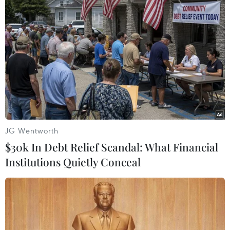
đối tượng theo đúng quy định của pháp luật./.
(TTXVN/Vietnam+)
JG Wentworth
$30k In Debt Relief Scandal: What Financial
Institutions Quietly Conceal
#Đắk Lắk
#Thuốc lá lậu