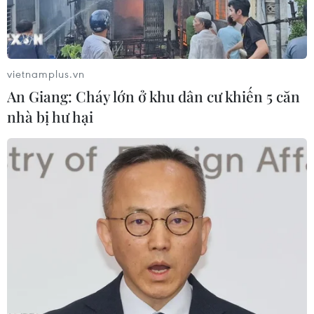
vietnamplus.vn
An Giang: Cháy lớn ở khu dân cư khiến 5 căn
nhà bị hư hại
Xử lý nghiêm vụ trộn lõi pin, hóa chất để
"làm đẹp" càphê
18/04/2018 08:47
Liên quan vụ trộn lõi pin, hóa chất "bẩn" vào phế phẩm
càphê tại Đắk Nông, Thứ trưởng Bộ Nông nghiệp và
Phát triển Nông thôn Trần Thanh Nam cho rằng cần
phải xử lý nghiêm để tạo sức răn đe.