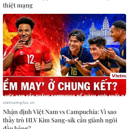
thiệt mạng
vietnamplus.vn
Nhận định Việt Nam vs Campuchia: Vì sao
thầy trò HLV Kim Sang-sik cần giành ngôi
đầu bảng?