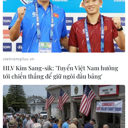
Pha trộn lõi pin, hóa chất để "làm đẹp"
càphê bán ra thị trường
17/04/2018 07:33
Chủ cơ sở khai nhận, trong thời gian qua, đã thu mua
các loại càphê kém chất lượng từ các đại lý, sau đó
pha trộn lõi pin, các loại hóa chất làm đẹp rồi đóng gói
vietnamplus.vn
bán ra thị trường.
HLV Kim Sang-sik: 'Tuyển Việt Nam hướng
tới chiến thắng để giữ ngôi đầu bảng'