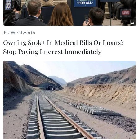
JG Wentworth
Owning $10k+ In Medical Bills Or Loans?
Stop Paying Interest Immediately
Vụ chế biến càphê bẩn tại cơ sở của bà Nguyễn Thị Thanh
Loan bị cơ quan chức năng tỉnh Đắk Nông phát hiện. (Ảnh:
TTXVN)
Chiều tối 19/4, Văn phòng Ủy ban Nhân dân tỉnh
Đắk Nông đã gửi đến các cơ quan thông tấn,
báo chí Trung ương thường trú và địa phương