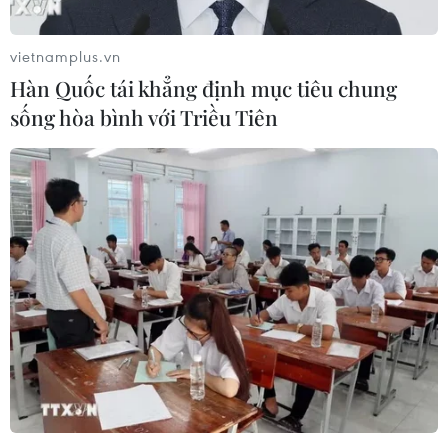
vietnamplus.vn
Hàn Quốc tái khẳng định mục tiêu chung
sống hòa bình với Triều Tiên
Thông tin chính thức về vụ tẩm hóa chất
“bẩn” vào phế phẩm càphê
18/04/2018 14:46
Chiều 18/4, Ủy ban Nhân dân tỉnh Đắk Nông đã họp
báo để thông tin chính thức về vụ việc một cơ sở thu