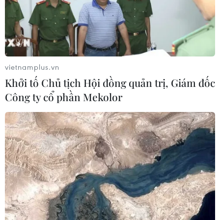
04/08/2026 13:44
Đồng Nai: Phát hiện xe khách chở
hơn 800kg thực phẩm chế biến
không rõ nguồn gốc
vietnamplus.vn
04/08/2026 11:01
Khởi tố Chủ tịch Hội đồng quản trị, Giám đốc
Công ty cổ phần Mekolor
Đắk Lắk: Bắt đối tượng lừa đảo
chiếm đoạt hơn 26 tỷ đồng sau gần 9
năm lẩn trốn
04/08/2026 10:53
Khởi tố 16 đối tường trong đường dây
tổ chức đánh bạc trực tuyến quy mô
lớn
04/08/2026 09:30