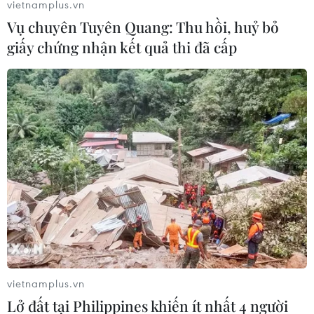
vietnamplus.vn
mua nông sản tại thôn 13, xã Đắk Wer, huyện Đắk R’lấp
Vụ chuyên Tuyên Quang: Thu hồi, huỷ bỏ
tẩm hóa chất “bẩn” vào phế phẩm càphê.
giấy chứng nhận kết quả thi đã cấp
vietnamplus.vn
Lở đất tại Philippines khiến ít nhất 4 người