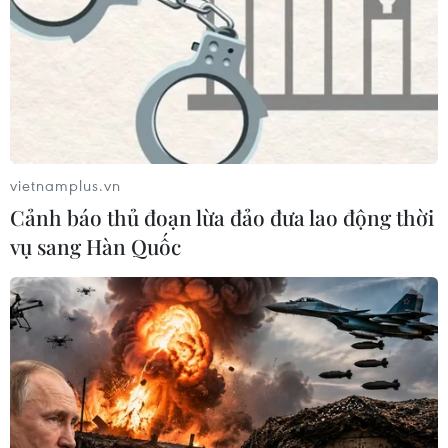
vietnamplus.vn
Cảnh báo thủ đoạn lừa đảo đưa lao động thời
vụ sang Hàn Quốc
TIN CÙNG CHUYÊN MỤC
Khởi tố đối tượng giả danh Công an,
lừa đảo "chạy án" tại Đắk Lắk
06/08/2026 15:07