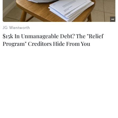
Tháp.
JG Wentworth
$15k In Unmanageable Debt? The "Relief
Program" Creditors Hide From You
“Điểm tập kết chuyển quân ra Bắc năm 1954 tại Cao Lãnh” -
nơi đưa tiễn hàng chục ngàn bộ đội, cán bộ, học sinh, quân tình
nguyện… của nhiều tỉnh xuống tàu ra Bắc. (Nguồn: Báo Đồng
Tháp)
Địa điểm Tập kết ra Bắc năm 1954, tại phường
6, thành phố Cao Lãnh, tỉnh Đồng Tháp, vừa