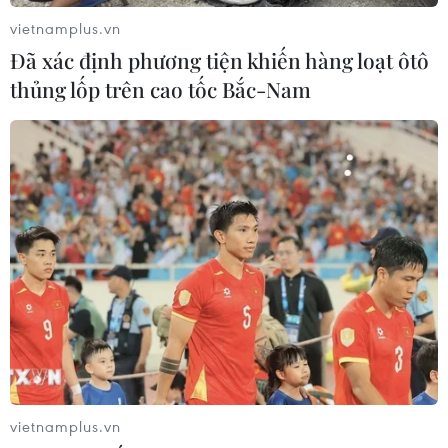
vietnamplus.vn
Đã xác định phương tiện khiến hàng loạt ôtô
thủng lốp trên cao tốc Bắc-Nam
Cà Mau xây tượng cụm tượng đài "Chuyến
tàu tập kết ra Bắc 1954’"
25/08/2022 07:52
Theo Quy hoạch chi tiết được Sở Xây dựng tỉnh Cà Mau
công bố vị trí xây dựng cụm tượng đài nằm ở phía bờ
Nam của cửa sông Ông Đốc; gắn với tượng đài là khu
vực công viên, bến tàu du lịch....
vietnamplus.vn