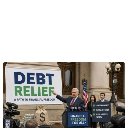
được Bộ Văn hóa Thể thao và Du lịch quyết định
công nhận xếp hạng Di tích Quốc gia.
Bà Phan Thị Vũ Quyên, Giám đốc Bảo tàng tỉnh
Đồng Tháp, cho biết địa điểm chuyển quân ra
Bắc năm 1954 tại Cao Lãnh là nơi diễn ra cuộc
đưa tiễn cán bộ, chiến sỹ và học sinh, con em
gia đình cách mạng Khu 8 nói chung và tỉnh
Long Châu Sa ( nay là thành phố Cao Lãnh, tỉnh
Đồng Tháp) nói riêng rời quê hương để lên tàu
ra miền Bắc theo tinh thần Hiệp định Genève
nên thuộc Di tích Lịch sử Lưu niệm sự kiện.
Địa điểm Tập kết ra Bắc, chuyển quân năm 1954
tại Cao Lãnh thực sự là một mốc son trong lịch
sử dân tộc; là dấu mốc quan trọng trong lịch sử
đấu tranh cách mạng của Đảng bộ, quân và dân