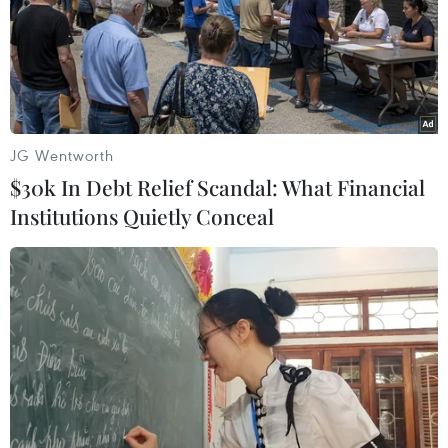
JG Wentworth
$30k In Debt Relief Scandal: What Financial
Institutions Quietly Conceal
Mở rộng vụ 4 nữ tiếp viên vận chuyển ma
túy: Đã khởi tố 1.502 đối tượng
03/05/2025 14:57
Công an Thành phố Hồ Chí Minh cho biết vừa triệt phá
2 đường dây mua bán, vận chuyển trái phép chất ma
túy hoạt động liên tỉnh với số lượng đặc biệt lớn, bắt giữ
27 đối tượng.