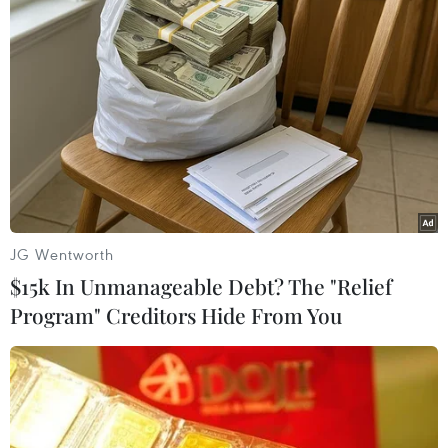
Theo dõi VietnamPlus
TIN LIÊN QUAN
JG Wentworth
$15k In Unmanageable Debt? The "Relief
Program" Creditors Hide From You