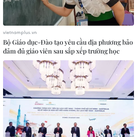
vietnamplus.vn
Bộ Giáo dục-Đào tạo yêu cầu địa phương bảo
đảm đủ giáo viên sau sắp xếp trường học
Điện Biên: Triệt phá đường dây vận
chuyển trái phép chất ma túy xuyên quốc
gia
02/05/2025 07:54