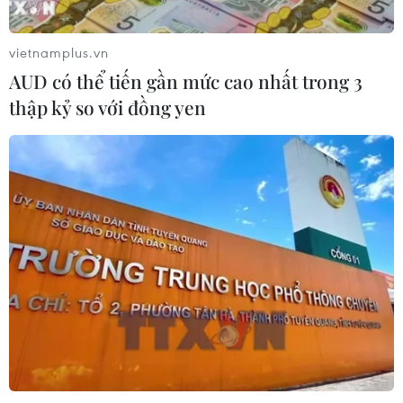
Phó Tổng Biên tập: NGUYỄN THỊ TÁM, KHÚC THANH
THỦY
vietnamplus.vn
AUD có thể tiến gần mức cao nhất trong 3
Sở hữu trí tuệ
Quy định sử dụng
thập kỷ so với đồng yen
RSS
Hỗ trợ
Ngôn ngữ
TTXVN
Dịch vụ tin
Quảng cáo
Liên hệ
Giấy phép số: 1374/GP-BTTTT do Bộ Thông tin và Truyền thông
cấp ngày 11/9/2008.
Quảng cáo: Phó TBT Nguyễn Thị Tám: 093.5958688, Email:
tamvna@gmail.com
Điện thoại: (024) 39411349 - (024) 39411348, Fax: (024)