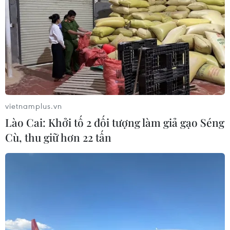
vietnamplus.vn
Lào Cai: Khởi tố 2 đối tượng làm giả gạo Séng
Cù, thu giữ hơn 22 tấn
TIN CÙNG CHUYÊN MỤC
Triệt phá đường dây đánh bạc, rửa
tiền xuyên quốc gia, giao dịch hơn