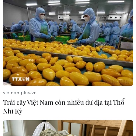
(TTXVN/Vietnam+)
vietnamplus.vn
Trái cây Việt Nam còn nhiều dư địa tại Thổ
Nhĩ Kỳ
#Ma túy tổng hợp
#Mua bán ma túy
#Vận chuyể ma túy