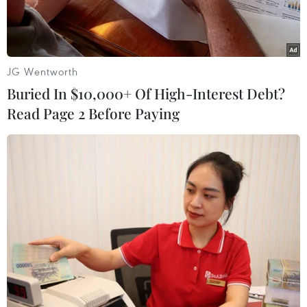
JG Wentworth
Buried In $10,000+ Of High-Interest Debt?
Read Page 2 Before Paying
Đối tượng và tang vật vụ án. (Ảnh: TTXVN phát)
Thực hiện kế hoạch tháng cao điểm về tấn công,
trấn áp tội phạm về ma túy năm 2025, khoảng
13 giờ 15 phút ngày 11/6, Tổ công tác gồm Phòng