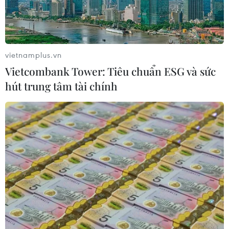
06/08/2026 09:59
Khởi tố người đi bộ gây tai nạn chết
vietnamplus.vn
người trên quốc lộ ở Quảng Trị
Vietcombank Tower: Tiêu chuẩn ESG và sức
06/08/2026 09:44
hút trung tâm tài chính
Xem thêm
CƠ QUAN CHỦ QUẢN: THÔNG TẤN XÃ VIỆT NAM
Tổng Biên tập: TRẦN TIẾN DUẨN