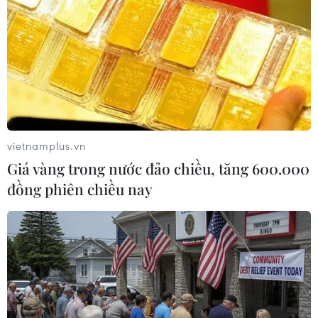
Nhìn lại phiên tòa xử Hoài DJ và
đường dây ma túy “nước vui” chấn động
05/06/2025 14:30
vietnamplus.vn
Khi những gói “nước vui” mang nhãn hiệu vô hại như
Giá vàng trong nước đảo chiều, tăng 600.000
trà hay cà phê len lỏi vào đời sống giới trẻ, sự tỉnh táo
đồng phiên chiều nay
của gia đình, nhà trường và cơ quan quản lý càng trở
nên cấp thiết.