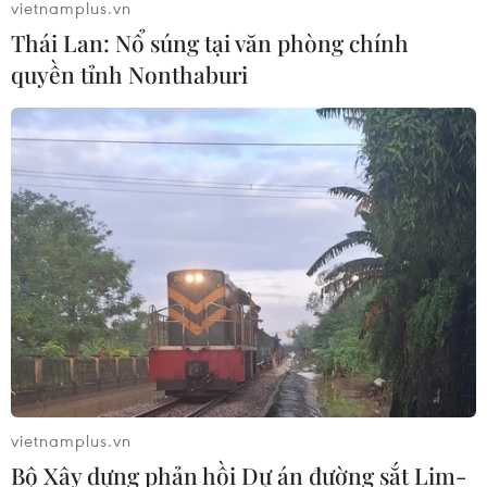
vietnamplus.vn
Thái Lan: Nổ súng tại văn phòng chính
Chuyển Bộ Công an thông tin 7 cá
quyền tỉnh Nonthaburi
nhân bán vàng không rõ nguồn gốc
08/08/2026 14:37
Cựu Trưởng ban quản lý chung cư
lừa bán căn hộ tái định cư, chiếm
đoạt hơn 2 tỷ đồng
08/08/2026 13:41
Khởi tố 19 đối tượng cướp
giật tài sản tại Công ty Tân Huê Viên
08/08/2026 08:52
vietnamplus.vn
Bộ Xây dựng phản hồi Dự án đường sắt Lim-