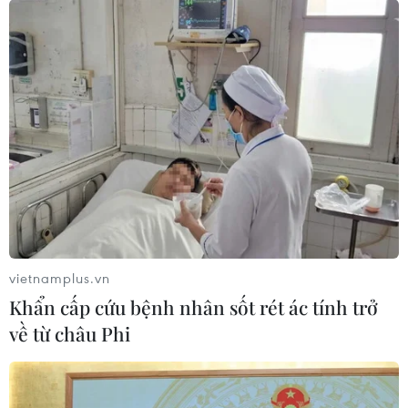
vietnamplus.vn
Khẩn cấp cứu bệnh nhân sốt rét ác tính trở
về từ châu Phi