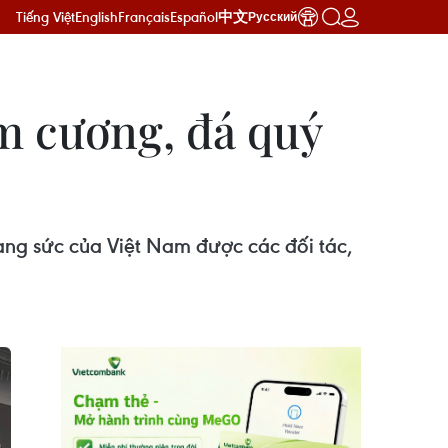
Tiếng Việt
English
Français
Español
中文
Русский
m cương, đá quý
ang sức của Việt Nam được các đối tác,