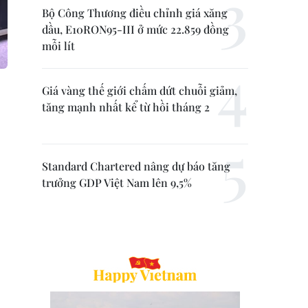
Bộ Công Thương điều chỉnh giá xăng
dầu, E10RON95-III ở mức 22.859 đồng
mỗi lít
Giá vàng thế giới chấm dứt chuỗi giảm,
tăng mạnh nhất kể từ hồi tháng 2
Standard Chartered nâng dự báo tăng
trưởng GDP Việt Nam lên 9,5%