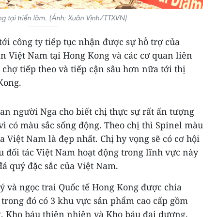
g tại triển lãm. (Ảnh: Xuân Vịnh/TTXVN)
tới công ty tiếp tục nhận được sự hỗ trợ của
n Việt Nam tại Hong Kong và các cơ quan liên
chợ tiếp theo và tiếp cận sâu hơn nữa tới thị
Kong.
an người Nga cho biết chị thực sự rất ấn tượng
vì có màu sắc sống động. Theo chị thì Spinel màu
 Việt Nam là đẹp nhất. Chị hy vọng sẽ có cơ hội
ều đối tác Việt Nam hoạt động trong lĩnh vực này
đá quý đặc sắc của Việt Nam.
ý và ngọc trai Quốc tế Hong Kong được chia
, trong đó có 3 khu vực sản phẩm cao cấp gồm
 Kho báu thiên nhiên và Kho báu đại dương,