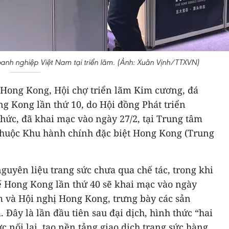
anh nghiệp Việt Nam tại triển lãm. (Ảnh: Xuân Vịnh/TTXVN)
Hong Kong, Hội chợ triển lãm Kim cương, đá
ng Kong lần thứ 10, do Hội đồng Phát triển
ức, đã khai mạc vào ngày 27/2, tại Trung tâm
thuộc Khu hành chính đặc biệt Hong Kong (Trung
guyên liệu trang sức chưa qua chế tác, trong khi
ế Hong Kong lần thứ 40 sẽ khai mạc vào ngày
m và Hội nghị Hong Kong, trưng bày các sản
Đây là lần đầu tiên sau đại dịch, hình thức “hai
c nối lại, tạo nền tảng giao dịch trang sức hàng