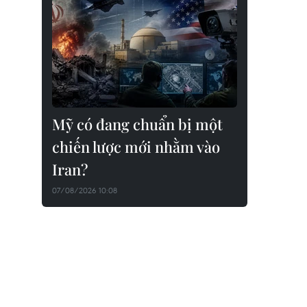
Mỹ có đang chuẩn bị một
chiến lược mới nhằm vào
Iran?
07/08/2026 10:08