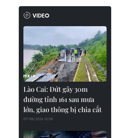
VIDEO
Lào Cai: Đứt gãy 30m
đường tỉnh 161 sau mưa
lớn, giao thông bị chia cắt
07/08/2026 10:08