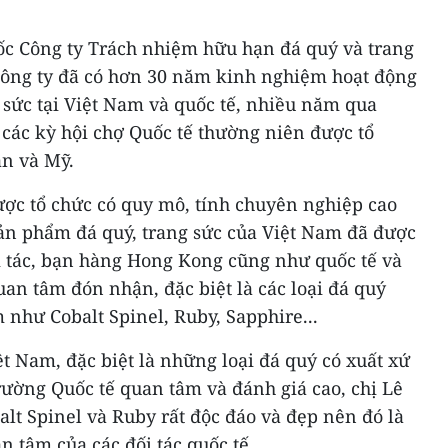
c Công ty Trách nhiệm hữu hạn đá quý và trang
 công ty đã có hơn 30 năm kinh nghiệm hoạt động
g sức tại Việt Nam và quốc tế, nhiều năm qua
a các kỳ hội chợ Quốc tế thường niên được tổ
an và Mỹ.
ược tổ chức có quy mô, tính chuyên nghiệp cao
ản phẩm đá quý, trang sức của Việt Nam đã được
đối tác, bạn hàng Hong Kong cũng như quốc tế và
an tâm đón nhận, đặc biệt là các loại đá quý
 như Cobalt Spinel, Ruby, Sapphire...
t Nam, đặc biệt là những loại đá quý có xuất xứ
rường Quốc tế quan tâm và đánh giá cao, chị Lê
lt Spinel và Ruby rất độc đáo và đẹp nên đó là
an tâm của các đối tác quốc tế.