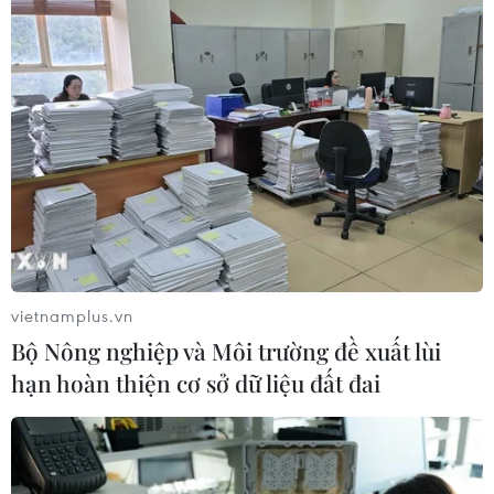
Hải Phòng khẳng định vị thế Thành
phố đổi mới sáng tạo
04/08/2026 01:26
Xem thêm
vietnamplus.vn
Bộ Nông nghiệp và Môi trường đề xuất lùi
hạn hoàn thiện cơ sở dữ liệu đất đai
CƠ QUAN CHỦ QUẢN: THÔNG TẤN XÃ VIỆT NAM
Tổng Biên tập: TRẦN TIẾN DUẨN
Phó Tổng Biên tập: NGUYỄN THỊ TÁM, KHÚC THANH