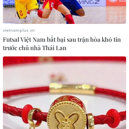
vietnamplus.vn
Futsal Việt Nam bất bại sau trận hòa khó tin
trước chủ nhà Thái Lan
Ảnh minh họa. (Nguồn: AP)
Theo các nhà phân tích, doanh số điện thoại
thông minh của Trung Quốc có thể giảm tới 50%
trong quý đầu tiên, do nhiều cửa hàng bán lẻ
đóng cửa trong một thời gian dài và việc sản
xuất vẫn chưa nối lại đầy đủ vì đại dịch virus