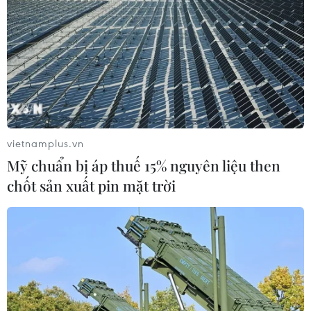
triệu chiếc do tác động của virus corona.
vietnamplus.vn
Mỹ chuẩn bị áp thuế 15% nguyên liệu then
chốt sản xuất pin mặt trời