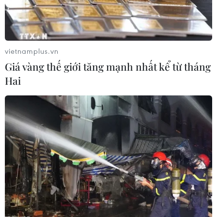
TIN LIÊN QUAN
vietnamplus.vn
Giá vàng thế giới tăng mạnh nhất kể từ tháng
Hai
Apple tiếp tục đóng cửa hàng tại Trung
Quốc vì dịch 2019-nCoV