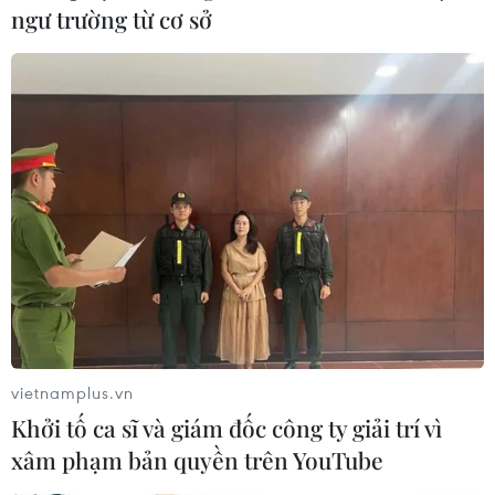
ngư trường từ cơ sở
Trung Quốc dùng AI và dữ liệu để kiểm
soát dịch bệnh do nCoV
10/02/2020 07:45
Thành phố Bắc Kinh đang chuyển sang sử dụng dữ liệu
và trí tuệ nhân tạo (AI) để phát hiện và ngăn chặn dịch
bệnh lây lan do virus corona chủng mới (2019-nCoV)
gây ra.
vietnamplus.vn
Khởi tố ca sĩ và giám đốc công ty giải trí vì
xâm phạm bản quyền trên YouTube