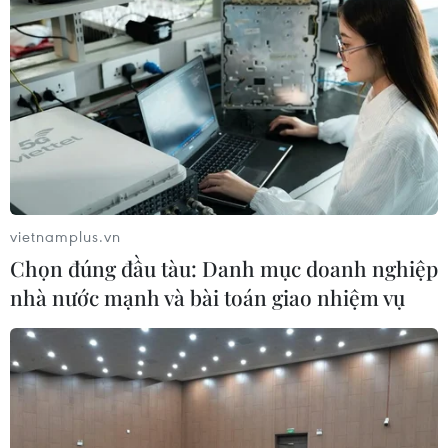
THỦY
Sở hữu trí tuệ
Quy định sử dụng
RSS
Hỗ trợ
Ngôn ngữ
TTXVN
Dịch vụ tin
Quảng cáo
Liên hệ
vietnamplus.vn
Chọn đúng đầu tàu: Danh mục doanh nghiệp
nhà nước mạnh và bài toán giao nhiệm vụ
Giấy phép số: 1374/GP-BTTTT do Bộ Thông tin và Truyền thông
cấp ngày 11/9/2008.
Quảng cáo: Phó TBT Nguyễn Thị Tám: 093.5958688, Email:
tamvna@gmail.com
Điện thoại: (024) 39411349 - (024) 39411348, Fax: (024)
39411348