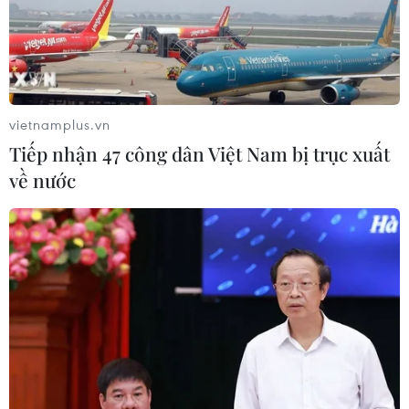
Hỗ trợ phụ nữ tỉnh miền núi, biên
giới khởi nghiệp gắn với khoa học
công nghệ
05/08/2026 09:39
vietnamplus.vn
Lần đầu tiên vinh danh doanh
Tiếp nhận 47 công dân Việt Nam bị trục xuất
nghiệp kiến tạo đất nước tại Better
về nước
Choice Awards
05/08/2026 09:30
VNPT-VRG và cái “bắt tay” chiến
lược của để xây mô hình khu công
nghiệp công nghệ số
05/08/2026 02:59