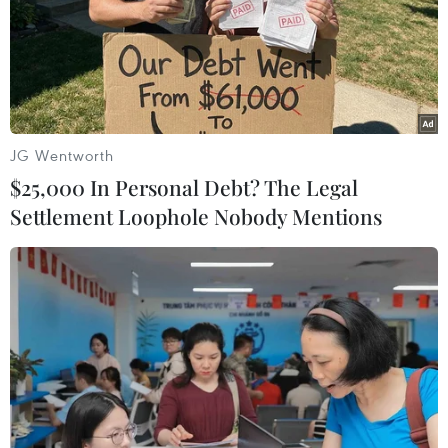
Tăng cường năng lực ứng phó tình
trạng khẩn cấp với danh mục trang
thiết bị mới
07/08/2026 14:20
JG Wentworth
$25,000 In Personal Debt? The Legal
Khởi tố, truy nã 3 đối tượng hoạt
Settlement Loophole Nobody Mentions
động nhằm lật đổ chính quyền nhân
dân
07/08/2026 13:51
Bộ đội biên phòng Hà Tĩnh cứu nạn
thành công ngư dân gặp tai nạn trên
biển
07/08/2026 13:38