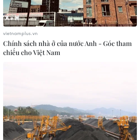
Xem thêm
vietnamplus.vn
Chính sách nhà ở của nước Anh - Góc tham
chiếu cho Việt Nam
CƠ QUAN CHỦ QUẢN: THÔNG TẤN XÃ VIỆT NAM
Tổng Biên tập: TRẦN TIẾN DUẨN
Phó Tổng Biên tập: NGUYỄN THỊ TÁM, KHÚC THANH
THỦY
Sở hữu trí tuệ
Quy định sử dụng
RSS
Hỗ trợ