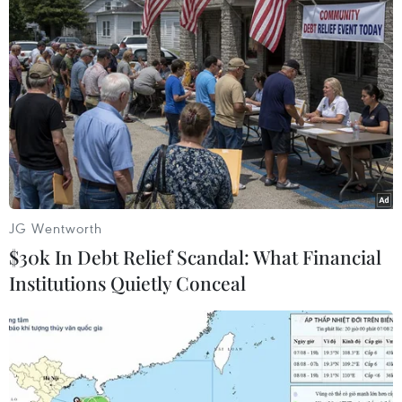
JG Wentworth
$30k In Debt Relief Scandal: What Financial
Institutions Quietly Conceal
#Luật Dạy nghề
#Sửa đổi
#Đào tạo nghề
#ILO
Anh
Việt Nam