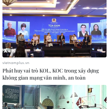
10/08/2026 11:21
Phát triển Đại học Quốc gia Hà Nội
thành đại học tinh hoa, thuộc nhóm
hàng đầu châu Á
10/08/2026 11:21
Kế hoạch khắc phục khuyến nghị
vietnamplus.vn
của EC về chống khai thác IUU
Phát huy vai trò KOL, KOC trong xây dựng
10/08/2026 11:11
không gian mạng văn minh, an toàn
Chuyên gia đề xuất mô hình ba lớp
phát triển ngành bán dẫn Việt Nam
10/08/2026 10:56