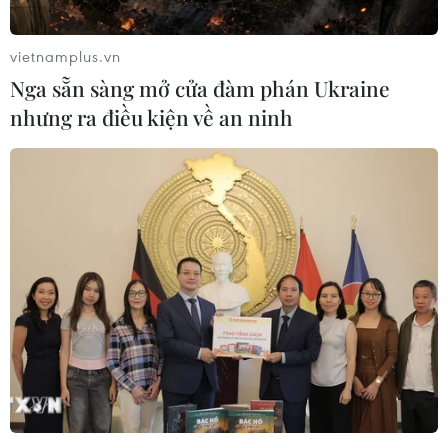
#ăn tết ở biên cương
#giữ bình yên biên giới
Gia Lai
vietnamplus.vn
Nga sẵn sàng mở cửa đàm phán Ukraine
nhưng ra điều kiện về an ninh
Theo dõi VietnamPlus
TIN LIÊN QUAN