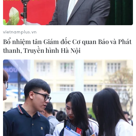
vietnamplus.vn
Bổ nhiệm tân Giám đốc Cơ quan Báo và Phát
thanh, Truyền hình Hà Nội
Người dân làm thủ tục xuất nhập cảnh tại Trạm Kiểm soát Biên
phòng (Đồn Biên phòng Cửa khẩu Quốc tế Lệ Thanh). (Nguồn:
baogialai.com.vn)
Những ngày cuối năm, người lính biên phòng
gác lại niềm vui đón Xuân bên gia đình, thầm