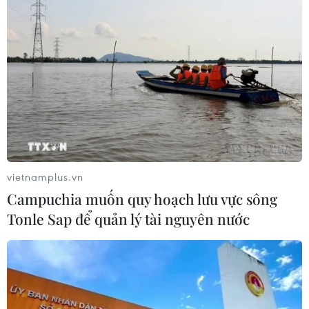
TIN CÙNG CHUYÊN MỤC
Hơn 800 vận động viên trẻ Việt Nam-
Trung Quốc giao lưu tại Bằng Tường
vietnamplus.vn
10/08/2026 15:54
Campuchia muốn quy hoạch lưu vực sông
Tonle Sap để quản lý tài nguyên nước
Đẩy mạnh hợp tác Việt Nam-Đức
trong lĩnh vực xuất bản giáo dục
10/08/2026 14:58