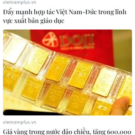
vietnamplus.vn
Đẩy mạnh hợp tác Việt Nam-Đức trong lĩnh
vực xuất bản giáo dục
Những người lính biên phòng đón
Tết ở biên cương
08/02/2021 08:09
Thời điểm Tết Nguyên đán, khi người người, nhà nhà
đón Năm mới trong sự đoàn tụ sum vầy thì hàng trăm
cán bộ, chiến sỹ Bộ đội Biên phòng tỉnh Cao Bằng vẫn
đang căng mình thực hiện nhiệm vụ.
vietnamplus.vn
Giá vàng trong nước đảo chiều, tăng 600.000