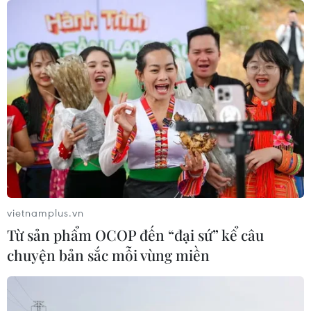
vietnamplus.vn
Từ sản phẩm OCOP đến “đại sứ” kể câu
chuyện bản sắc mỗi vùng miền