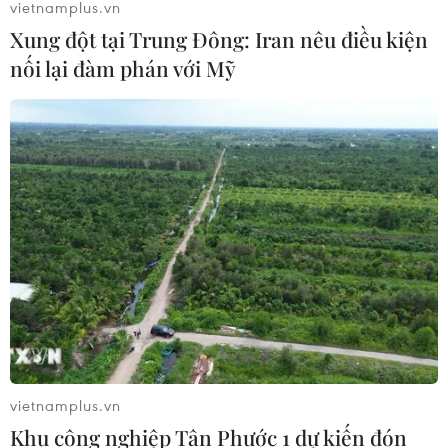
vietnamplus.vn
Xung đột tại Trung Đông: Iran nêu điều kiện
nối lại đàm phán với Mỹ
vietnamplus.vn
Khu công nghiệp Tân Phước 1 dự kiến đón