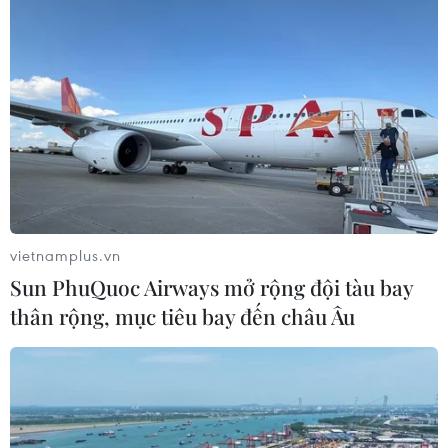
10/02/2021 22:45
Là lực lượng tuyến đầu trong công tác phòng, chống
dịch bệnh, những người lính mang quân hàm xanh vẫn
đang vững bước chân trên những tuyến đường tuần tra
dọc theo chiều dài của đất nước.
vietnamplus.vn
Sun PhuQuoc Airways mở rộng đội tàu bay
thân rộng, mục tiêu bay đến châu Âu