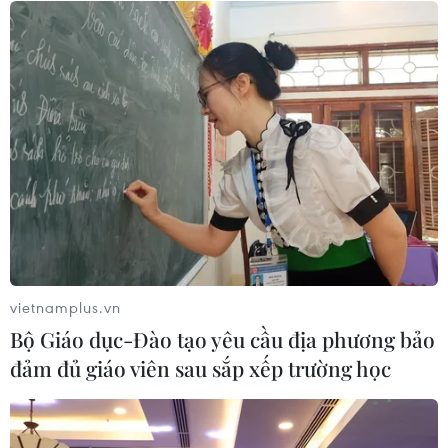
Quốc khánh
10/08/2026 12:00
Quy định nguyên tắc hoạt động của
Ban Chỉ đạo Trung ương phòng,
chống ma túy
10/08/2026 12:00
Đẩy nhanh tiến độ cao tốc CT.07
đoạn Hà Nội-Thái Nguyên-Chợ Mới
vietnamplus.vn
10/08/2026 11:29
Bộ Giáo dục-Đào tạo yêu cầu địa phương bảo
đảm đủ giáo viên sau sắp xếp trường học
Quảng Ngãi tăng tốc hoàn thành 4
trường nội trú vùng biên trước 25/8