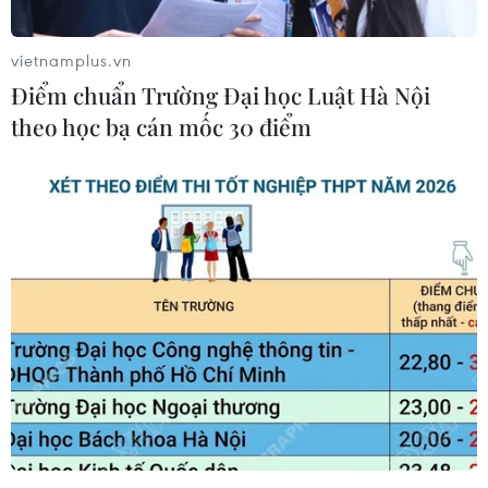
lặng nắm chắc tay súng bảo vệ bình yên vùng
biên cương thiêng liêng của Tổ quốc, cho đất
vietnamplus.vn
nước trọn niềm vui đón Xuân sang.
Điểm chuẩn Trường Đại học Luật Hà Nội
Chiều 30 Tết nơi biên giới, khi những tia nắng
theo học bạ cán mốc 30 điểm
yếu ớt khuất dần sau dãy núi, chúng tôi cũng
vừa kịp đặt chân đến trạm gác của đồn Biên
phòng Cửa khẩu quốc tế Lệ Thanh (huyện Đức
Cơ, tỉnh Gia Lai).
Trạm gác chỉ trang trí một cành bông lau trắng
xóa nhưng cũng đủ tô điểm cho không khí Xuân
đang đến nơi đây.
Ở góc bếp nhỏ rực lửa, các chiến sỹ đang tất bật
chuẩn bị bữa cơm cuối năm, tiếng cười nói rộn
vang, nồng ấm như một gia đình.