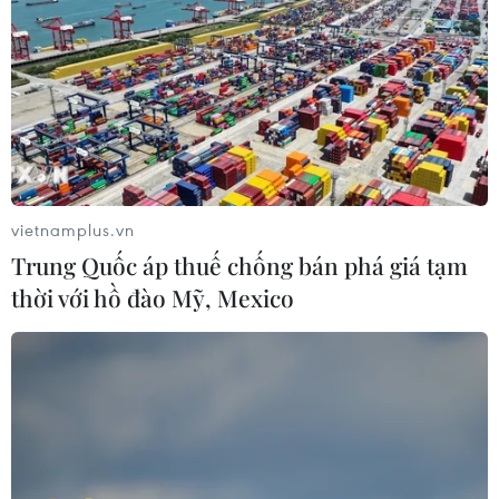
An Giang: Dựng lũy thép kiểm soát chặt
khu vực biên giới
10/02/2021 13:04
Cán bộ, chiến sỹ Bộ đội Biên phòng tỉnh An Giangluôn
ngày đêm kiên cường bám trụ, hoàn thành tốt nhiệm vụ
kép vừa bảo đảm an ninh, giữ vững chủ quyền biên
vietnamplus.vn
cương của Tổ quốc và phòng, chống COVID-19.
Trung Quốc áp thuế chống bán phá giá tạm
thời với hồ đào Mỹ, Mexico