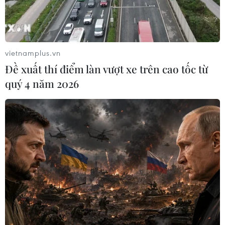
được yên tâm vui Xuân, đón Tết./.
(TTXVN/Vietnam+)
vietnamplus.vn
Đề xuất thí điểm làn vượt xe trên cao tốc từ
quý 4 năm 2026
#dịch COVID-19
#Cửa khẩu quốc tế Lệ Thanh