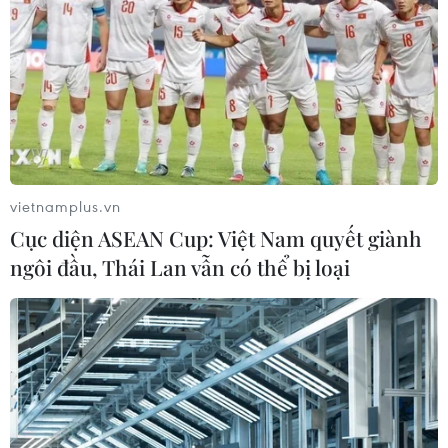
Sáng 30 Tết, Việt Nam có tổng cộng 1.215
ca mắc COVID-19
10/02/2021 23:26
Tính đến 6 giờ ngày 11/2, Việt Nam ghi nhận tổng cộng
1.215 ca mắc COVID-19 do lây nhiễm trong nước. Số ca
mắc mới tính từ ngày 27/1 đến nay là 522 ca.
vietnamplus.vn
Cục diện ASEAN Cup: Việt Nam quyết giành
ngôi đầu, Thái Lan vẫn có thể bị loại