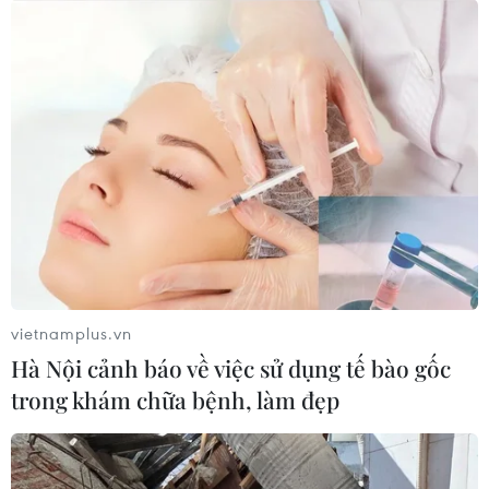
TIN LIÊN QUAN
vietnamplus.vn
Hà Nội cảnh báo về việc sử dụng tế bào gốc
trong khám chữa bệnh, làm đẹp
Bà Rịa-Vũng Tàu: 15/23 là F1 của ca bệnh
tại TP.HCM đã âm tính lần 1