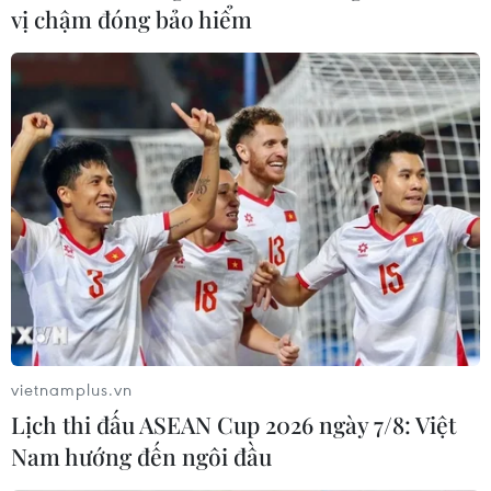
vị chậm đóng bảo hiểm
#Giáo sư Nguyễn Thanh Long
#bệnh nhân COVID-19
#Trực cấp cứu
#y bác sỹ trực Tết
#Bệnh viện Hữu nghị Việt Đức
#Bệnh viện Nhi Trung ương
Theo dõi VietnamPlus
vietnamplus.vn
Lịch thi đấu ASEAN Cup 2026 ngày 7/8: Việt
Nam hướng đến ngôi đầu