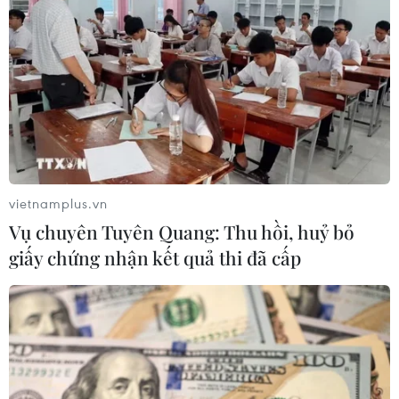
Tạo đột phá từ y tế cơ sở đến phát
triển nguồn nhân lực
02/08/2026 03:25
Báo động cận thị học đường khi
nhiều trẻ giảm thị lực từ rất sớm
01/08/2026 09:31
vietnamplus.vn
Vụ chuyên Tuyên Quang: Thu hồi, huỷ bỏ
giấy chứng nhận kết quả thi đã cấp
Thành phố Hồ Chí Minh phát triển
hệ thống y tế đa tầng, đồng bộ, thống
nhất
01/08/2026 09:14