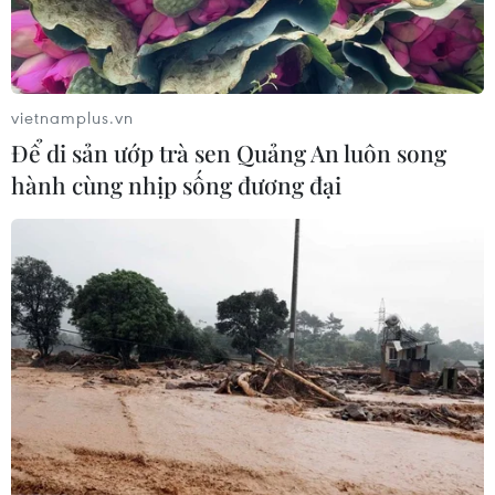
vietnamplus.vn
Để di sản ướp trà sen Quảng An luôn song
hành cùng nhịp sống đương đại
Hải Dương: 27 bệnh nhân COVID-19 đã
được ra viện ngày giáp Tết
11/02/2021 04:23
27 bệnh nhân, trong đó có 2 phụ nữ có thai, đã có kết
quả xét nghiệm SARS-CoV-2 3 lần liên tiếp âm tính và
được xuất viện vào đúng ngày 30 Tết, kịp đón Giao
thừa Tân Sửu 2021 cùng với gia đình.