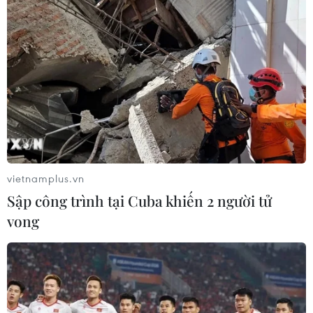
10/02/2021 13:38
Liên quan đến bệnh nhân 2027 (BN2027, bệnh nhân
sinh sống tại Thành phố Hồ Chí Minh có về thăm nhà tại
thành phố Vũng Tàu) có 18 người F1 tại thành phố Vũng
Tàu.
vietnamplus.vn
Sập công trình tại Cuba khiến 2 người tử
vong