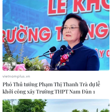
nên số lượng bệnh nhân ở nhóm chấn thương
giảm, chủ yếu là các bệnh nhân tai nạn giao
thông. Đặc biệt, bệnh nhân ở tuyến dưới chuyển
lên ít hơn, thường các bệnh viện chỉ chuyển các
bệnh nhân nặng. Đội cấp cứu ngoại viện của
bệnh viện luôn sẵn sàng cho các tình huống
khẩn cấp.”
vietnamplus.vn
Phó Thủ tướng Phạm Thị Thanh Trà dự lễ
khởi công xây Trường THPT Nam Đàn 1