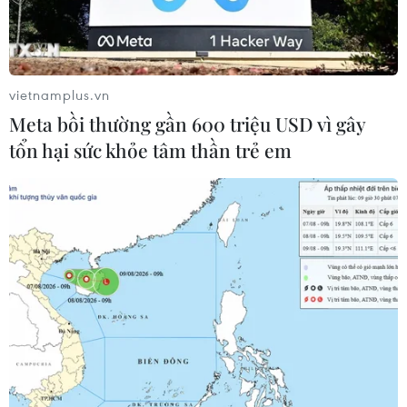
vietnamplus.vn
Meta bồi thường gần 600 triệu USD vì gây
tổn hại sức khỏe tâm thần trẻ em
Bộ trưởng Bộ Y tế tặng quà Tết cho đội ngũ y bác sỹ. (Ảnh:
T.G/Vietnam+)
Trận chiến COVID-19 là trận chiến chưa từng có
trong tiền lệ. Những ngày Tết, ở khắp mọi miền