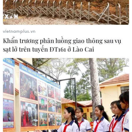
Bệnh viện Trung ương cho hay trong năm 2020
có hơn 1 triệu trẻ em khám tại bệnh viện, số
bệnh nhân điều trị nội trú hơn 100.000 bệnh nh,
số ca phẫu thuật là 30.000 ca. Hầu hết các ca
vietnamplus.vn
bệnh khó và phức tạp được chuyển tuyến từ các
Khẩn trương phân luồng giao thông sau vụ
đơn vị nhi khoa trong khu vực phía Bắc. Ngoài
sạt lở trên tuyến ĐT161 ở Lào Cai
ra, trong năm qua bệnh viện đẩy mạnh các hoạt
động như nghiên cứu khoa học, chỉ đạo tuyến,
đào tạo.