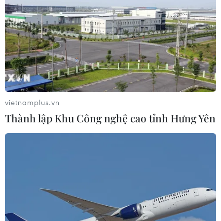
vietnamplus.vn
TIN CÙNG CHUYÊN MỤC
Thành lập Khu Công nghệ cao tỉnh Hưng Yên
Cuộc tìm kiếm và vá lại những 'trái
tim lỗi '
07/08/2026 04:03
Hà Nội cảnh báo về việc sử dụng tế
bào gốc trong khám chữa bệnh, làm