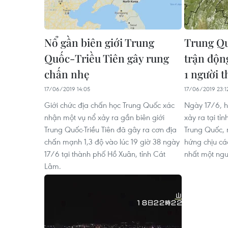
Nổ gần biên giới Trung
Trung Qu
Quốc-Triều Tiên gây rung
trận độn
chấn nhẹ
1 người 
17/06/2019 14:05
17/06/2019 23:1
Giới chức địa chấn học Trung Quốc xác
Ngày 17/6, h
nhận một vụ nổ xảy ra gần biên giới
xảy ra tại t
Trung Quốc-Triều Tiên đã gây ra cơn địa
Trung Quốc, 
chấn mạnh 1,3 độ vào lúc 19 giờ 38 ngày
hứng chịu các
17/6 tại thành phố Hồ Xuân, tỉnh Cát
nhất một ngư
Lâm.