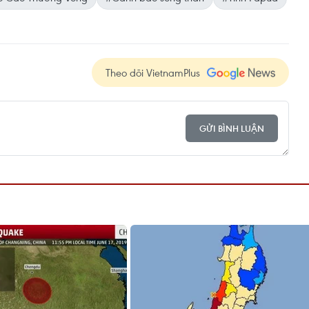
Theo dõi VietnamPlus
GỬI BÌNH LUẬN