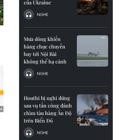
của Ukraine
NGHE
Mưa dông khiến
hàng chục chuyến
bay tới Nội Bài
không thể hạ cánh
NGHE
Houthi bị nghi đứng
sau vụ tấn công đánh
chìm tàu hàng Ấn Độ
trên Biển Đỏ
NGHE