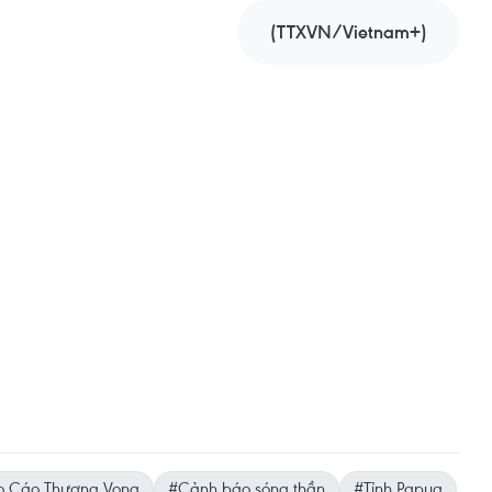
(TTXVN/Vietnam+)
o Cáo Thương Vong
#Cảnh báo sóng thần
#Tỉnh Papua