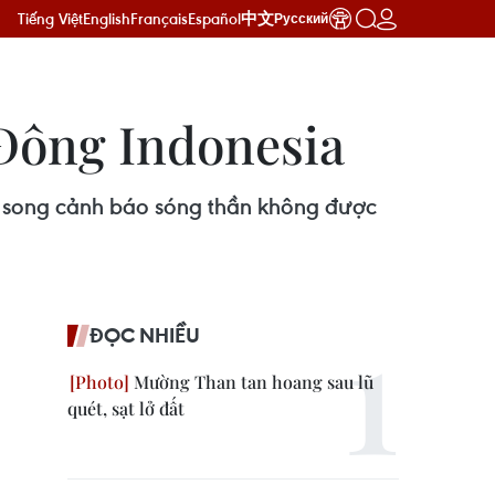
Tiếng Việt
English
Français
Español
中文
Русский
Đông Indonesia
, song cảnh báo sóng thần không được
ĐỌC NHIỀU
Mường Than tan hoang sau lũ
quét, sạt lở đất