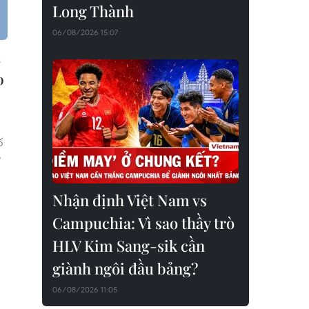
Long Thành
06/08/2026 15:07
o
ố
ờ
Nhận định Việt Nam vs
Campuchia: Vì sao thầy trò
HLV Kim Sang-sik cần
giành ngôi đầu bảng?
06/08/2026 11:05