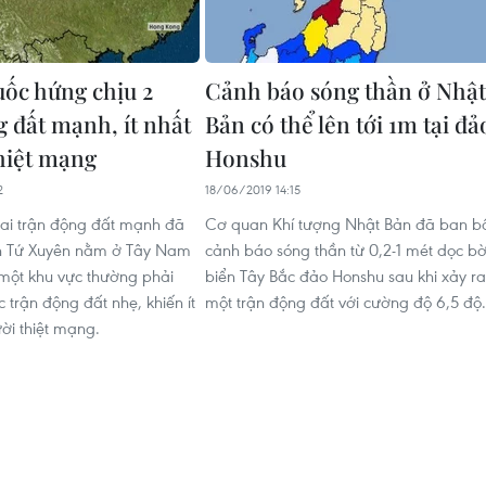
ốc hứng chịu 2
Cảnh báo sóng thần ở Nhật
g đất mạnh, ít nhất
Bản có thể lên tới 1m tại đả
thiệt mạng
Honshu
2
18/06/2019 14:15
ai trận động đất mạnh đã
Cơ quan Khí tượng Nhật Bản đã ban b
ỉnh Tứ Xuyên nằm ở Tây Nam
cảnh báo sóng thần từ 0,2-1 mét dọc b
một khu vực thường phải
biển Tây Bắc đảo Honshu sau khi xảy ra
 trận động đất nhẹ, khiến ít
một trận động đất với cường độ 6,5 độ.
ời thiệt mạng.