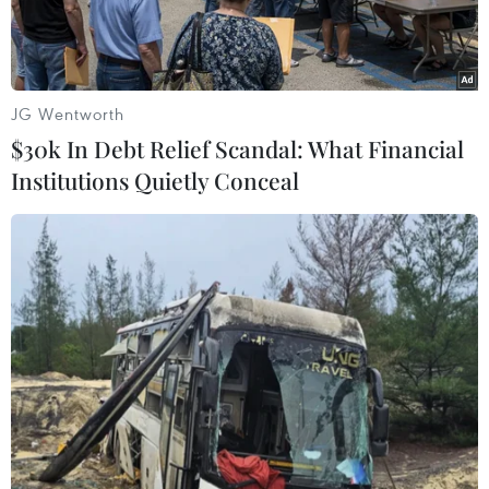
JG Wentworth
$30k In Debt Relief Scandal: What Financial
Institutions Quietly Conceal
Vàng miếng tại sàn giao dịch vàng ở Seoul, Hàn Quốc. (Ảnh:
Yonhap/TTXVN)
Tuần qua, biến động của đồng USD, kỳ vọng về
lạm phát và môi trường lãi suất thấp là những
nhân tố chính chi phối thị trường vàng thế giới.
Giá vàng nhìn chung duy trì đà tăng trong các