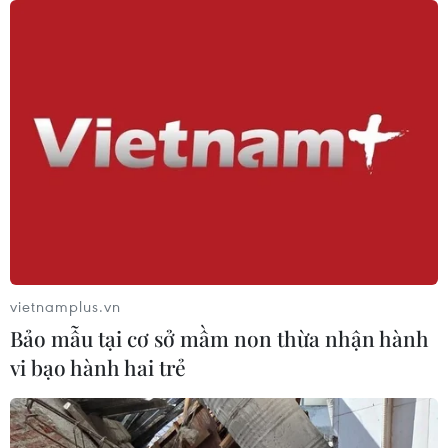
TIN CÙNG CHUYÊN MỤC
Canada áp dụng biện pháp tự vệ tạm
thời với tủ gỗ và tủ lavabo nhập khẩu
07/08/2026 14:52
vietnamplus.vn
Indonesia không áp thuế chống bán
Bảo mẫu tại cơ sở mầm non thừa nhận hành
phá giá với nhựa từ Việt Nam
vi bạo hành hai trẻ
07/08/2026 14:45