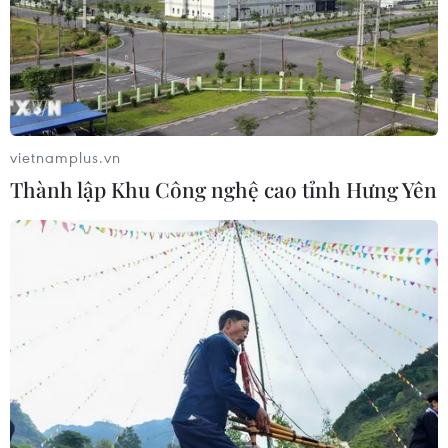
trọng trước tình hình Trung Đông
06/08/2026 09:03
Giá vàng tăng phiên thứ tư liên tiếp,
chạm mức cao nhất trong 7 tuần
vietnamplus.vn
06/08/2026 08:36
Thành lập Khu Công nghệ cao tỉnh Hưng Yên
Xăng dầu trong nước đồng loạt giảm,
E10RON95-III xuống còn 22.324
đồng/lít
06/08/2026 08:07
Kim ngạch thương mại
song phương giữa hai nước Việt Nam