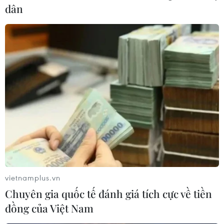
dân
Giá vàng châu Á đi lên từ mức thấp của
vietnamplus.vn
Chuyên gia quốc tế đánh giá tích cực về tiền
gần sáu tuần qua
đồng của Việt Nam
12/01/2021 11:11