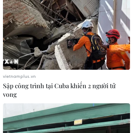
Giá vàng hướng tới tuần tăng mạnh
nhất kể từ tháng 1/2026
07/08/2026 08:14
Giá vàng trong nước giảm nhẹ,
thương hiệu SJC lùi về ngưỡng 142,2
triệu đồng
07/08/2026 02:21
vietnamplus.vn
Sập công trình tại Cuba khiến 2 người tử
Giá dầu tăng vọt do Iran xem xét cấm
vong
tàu Mỹ và Israel qua eo biển Hormuz
07/08/2026 00:45
Giá vàng thế giới quay đầu giảm nhẹ