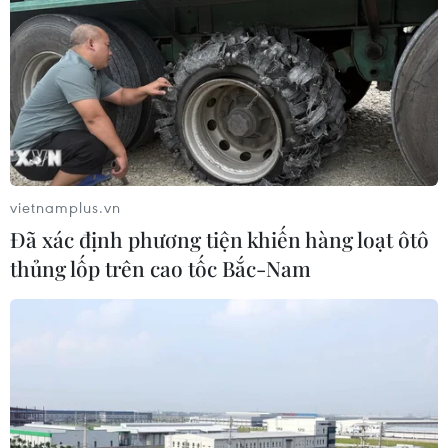
do áp lực chốt lời
07/08/2026 00:31
Chứng khoán Mỹ rời đỉnh khi giá
năng lượng leo thang
06/08/2026 23:58
vietnamplus.vn
Đã xác định phương tiện khiến hàng loạt ôtô
thủng lốp trên cao tốc Bắc-Nam
Lâm Đồng vào cao điểm vụ cá Nam,
ngư dân phấn khởi vươn khơi
06/08/2026 09:06
Giá dầu tăng khi nhà đầu tư thận