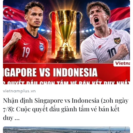
Giá vàng châu Á đi lên trong phiên 12/1 trong bối cảnh
chứng khoán giảm do bất ổn chính trị tại Washington và
tốc độ tiêm vắcxin ngừa COVID-19 trên toàn thế giới
chậm lại.
vietnamplus.vn
Nhận định Singapore vs Indonesia (20h ngày
7/8): Cuộc quyết đấu giành tấm vé bán kết
duy …