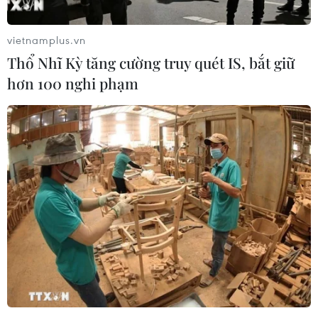
vietnamplus.vn
Thổ Nhĩ Kỳ tăng cường truy quét IS, bắt giữ
hơn 100 nghi phạm
Thị trường vàng: Giai đoạn chuyển dịch
lớn với nhiều nhà đầu tư
09/01/2021 09:49
Theo giới phân tích, thị trường vàng đang trải qua một
giai đoạn chuyển dịch lớn đối với nhiều nhà đầu tư và
họ bắt đầu từ bỏ kênh “trú ẩn an toàn” này.