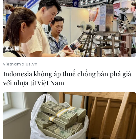
(TTXVN/Vietnam+)
vietnamplus.vn
Indonesia không áp thuế chống bán phá giá
với nhựa từ Việt Nam
#giá vàng
#đồng USD
#Tổng thống đắc cử Joe Biden
#kích thích kinh tế
#nới lỏng tiền tệ