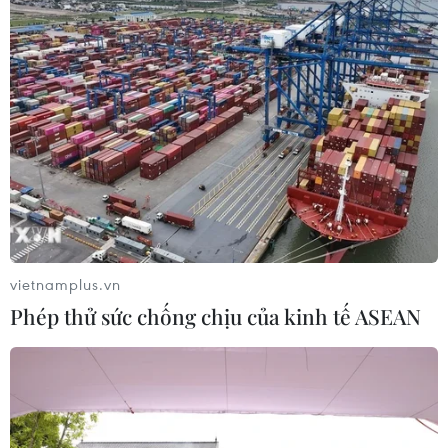
Lần đầu tiên dự trữ bằng vàng của Nga
nhiều hơn USD
14/01/2021 01:11
Tính đến ngày 30/6/2020, vàng chiếm 22,9% tài sản
của Ngân hàng Trung ương Nga và có giá quy đổi
khoảng 128,5 tỷ USD, trong khi đó, khoản dự trữ bằng
đồng USD chỉ còn chiếm 22,2%.
vietnamplus.vn
Phép thử sức chống chịu của kinh tế ASEAN