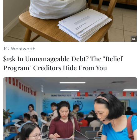
Theo dõi VietnamPlus
JG Wentworth
$15k In Unmanageable Debt? The "Relief
Program" Creditors Hide From You
TIN LIÊN QUAN