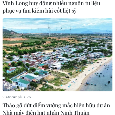
Vĩnh Long huy động nhiều nguồn tư liệu
phục vụ tìm kiếm hài cốt liệt sỹ
Vận chuyển quá cảnh hàng giả và
xâm phạm sở hữu trí tuệ diễn biến
phức tạp
05/08/2026 13:44
Xuất khẩu gạo Thái Lan giảm gần
19% trong nửa đầu năm 2026
05/08/2026 11:36
Chứng khoán châu Á đồng loạt tăng
nhờ đà hồi phục của cổ phiếu công
vietnamplus.vn
nghệ
Tháo gỡ dứt điểm vướng mắc hiện hữu dự án
Nhà máy điện hạt nhân Ninh Thuận
05/08/2026 11:00