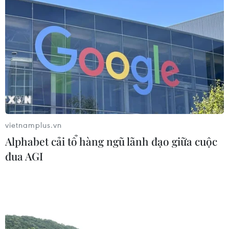
Đồng Nai cảnh báo người dân không
ném vật thể vào phương tiện trên cao
tốc
06/08/2026 04:24
Tăng tốc giải phóng mặt bằng mở
rộng cao tốc Cam Lộ-La Sơn qua
thành phố Huế
vietnamplus.vn
06/08/2026 03:01
Alphabet cải tổ hàng ngũ lãnh đạo giữa cuộc
đua AGI
Dự án cao tốc Châu Đốc-Cần Thơ-
Sóc Trăng thiếu nguồn vật liệu thi
công
06/08/2026 02:33