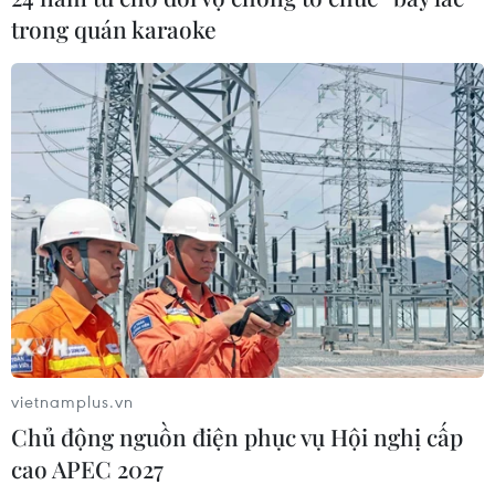
Dài gần 113km, đường Vành
trong quán karaoke
đai 4-Vùng thủ đô đi qua những tỉnh nào?
10/03/2023 12:55
Dự án Đầu tư Xây dựng đường Vành đai 4-Vùng Thủ đô
là Dự án Trọng điểm Quốc gia, có chiều dài 112,8km đi
qua thành phố Hà Nội và 2 tỉnh Hưng Yên, Bắc Ninh.
vietnamplus.vn
Chủ động nguồn điện phục vụ Hội nghị cấp
cao APEC 2027