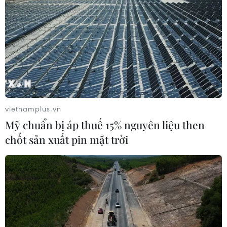
vietnamplus.vn
Mỹ chuẩn bị áp thuế 15% nguyên liệu then
chốt sản xuất pin mặt trời
Hà Nội: Huyện Mê Linh giải phóng mặt
bằng gần 57% cho đường Vành đai 4
28/04/2023 05:42
Liên quan dự án, đến nay, Mê Linh đã hoàn thiện hồ sơ
phê duyệt, chi trả kinh phí bồi thường, hỗ trợ giải phóng
mặt bằng với diện tích 80,04ha/120,3ha đất nông