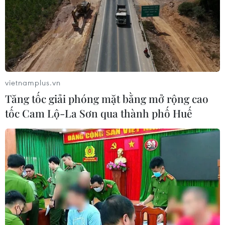
nghiệp của 2.139 cá nhân và hộ gia đình.
vietnamplus.vn
Tăng tốc giải phóng mặt bằng mở rộng cao
tốc Cam Lộ-La Sơn qua thành phố Huế