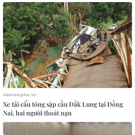
Nỗ lực hoàn thành 70% khối lượng giải
phóng mặt bằng dự án Vành đai 4
14/03/2023 13:30
Bí thư Thành ủy Hà Nội yêu cầu Ban Chỉ đạo thực hiện
dự án đầu tư xây dựng đường Vành đai 4 tập trung đôn
đốc giải phóng mặt bằng bảo đảm tiến độ hoàn thành
70% khối lượng trong tháng 6/2023.
vietnamplus.vn
Xe tải cẩu tông sập cầu Đắk Lung tại Đồng
Nai, hai người thoát nạn