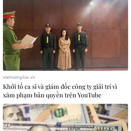
trương đầu tư Dự án đầu tư xây dựng đường
Vành đai 4-vùng Thủ đô Hà Nội.
vietnamplus.vn
Khởi tố ca sĩ và giám đốc công ty giải trí vì
xâm phạm bản quyền trên YouTube
Các mốc giới tuyến vành đai 4 được cắm tại huyện Thường Tín,
Hà Nội. (Ảnh: Trung Nguyên/TTXVN)