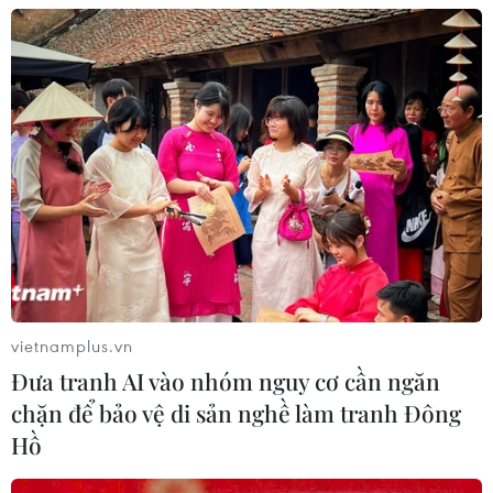
TIN CÙNG CHUYÊN MỤC
vietnamplus.vn
Đầu tư hơn 6.209 tỷ đồng hoàn thiện
Đưa tranh AI vào nhóm nguy cơ cần ngăn
hạ tầng dùng chung Bến cảng Liên
chặn để bảo vệ di sản nghề làm tranh Đông
Chiểu
Hồ
06/08/2026 06:28