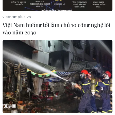
TIN LIÊN QUAN
vietnamplus.vn
Việt Nam hướng tới làm chủ 10 công nghệ lõi
vào năm 2030
Tháo gỡ vướng mắc, thúc đẩy dự án đường
Vành đai 4-Vùng Thủ đô
07/03/2023 07:56