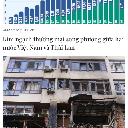
trước 31/12.
vietnamplus.vn
Kim ngạch thương mại song phương giữa hai
nước Việt Nam và Thái Lan
Một chiếc UAV đang trong quá trình đo đạc, xác mịnh mốc chỉ
giới đỏ cho dự án vành đai 4. (Ảnh: Trung Nguyên/TTXVN)
Theo Ban Quản lý dự án đầu tư xây dựng công
trình giao thông thành phố Hà Nội, việc giải
phóng mặt bằng dự án đầu tư xây dựng đường
vành đai 4-vùng Thủ đô Hà Nội trên địa bàn