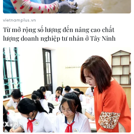
thu phí tại 5 Dự án cao tốc Bắc-Nam
05/08/2026 08:29
vietnamplus.vn
Từ mở rộng số lượng đến nâng cao chất
lượng doanh nghiệp tư nhân ở Tây Ninh
Cao tốc Khánh Hoà-Buôn Ma Thuột
sẽ hoàn thành, khai thác trong năm
nay
05/08/2026 07:14
Sân bay Nội Bài cho xe biển vàng đón
trả, khách trước sảnh tại Nhà ga T1
05/08/2026 04:01
Lâm Đồng: Bám sát tiến độ để sân