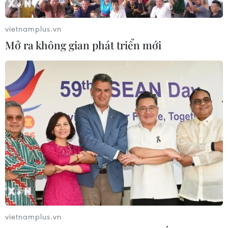
vietnamplus.vn
Mở ra không gian phát triển mới
Canada lo lắng về quan hệ thương mại
song phương với Mỹ
10/11/2016 11:07
Các chuyên gia kinh tế Canada dự đoán sẽ có sự sụt
giảm trong việc thông thương hàng hóa giữa Canada
và Mỹ nếu ông Trump thông qua biện pháp bảo hộ mặt
hàng công nghiệp trong nước.
vietnamplus.vn