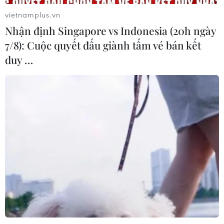
vietnamplus.vn
Xem thêm
Nhận định Singapore vs Indonesia (20h ngày
7/8): Cuộc quyết đấu giành tấm vé bán kết
duy …
CƠ QUAN CHỦ QUẢN: THÔNG TẤN XÃ VIỆT NAM
Tổng Biên tập: TRẦN TIẾN DUẨN
Phó Tổng Biên tập: NGUYỄN THỊ TÁM, KHÚC THANH
THỦY
Sở hữu trí tuệ
Quy định sử dụng
RSS
Hỗ trợ
Ngôn ngữ
TTXVN