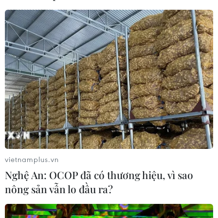
thêm thẩm quyền thuế quan cho ông
Trump
07/08/2026 00:33
Cựu Giám đốc Viện Quốc gia về Dị
ứng của Mỹ bị buộc tội khinh thường
Quốc hội
07/08/2026 00:25
Mexico triển khai hàng nghìn binh sỹ
bảo vệ các vùng trồng bơ trọng điểm
vietnamplus.vn
07/08/2026 00:09
Nghệ An: OCOP đã có thương hiệu, vì sao
nông sản vẫn lo đầu ra?
Mỹ: Lãi suất thế chấp tăng lên mức