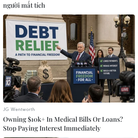
người mất tích
#Biến đổi khí hậu
#NATO
Mỹ
Theo dõi VietnamPlus
TIN LIÊN QUAN
JG Wentworth
Owning $10k+ In Medical Bills Or Loans?
Stop Paying Interest Immediately