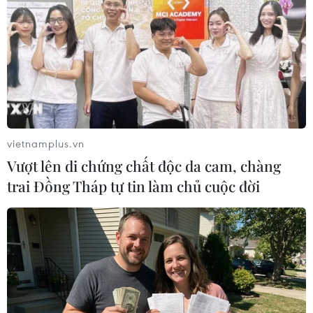
với mối quan hệ đồng minh song phương.
vietnamplus.vn
Vượt lên di chứng chất độc da cam, chàng
trai Đồng Tháp tự tin làm chủ cuộc đời
Hàng nghìn người xuống đường biểu tình
phản đối ông Donald Trump
10/11/2016 07:27