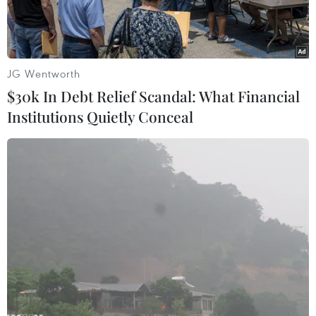
JG Wentworth
$30k In Debt Relief Scandal: What Financial
Institutions Quietly Conceal
Chủ tịch Ủy ban châu Âu Jean Claude Juncker. (Nguồn:
AFP/TTXVN)
Reuters đưa tin, ngày 10/11, Chủ tịch Ủy ban
châu Âu (EC) Jean-Claude Juncker cho rằng cần
phải làm rõ những ý định, chính sách của Tổng