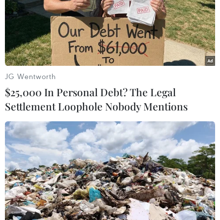
Chỉ vài tiếng sau khi kết quả kiểm phiếu cho thấy ứng
cử viên Donald Trump đắc cử tổng thống thứ 45 của Mỹ,
hàng chục cuộc biểu tình đã bùng phát trên phạm vi
toàn quốc để phản đối tỷ phú này.
JG Wentworth
$25,000 In Personal Debt? The Legal
Settlement Loophole Nobody Mentions