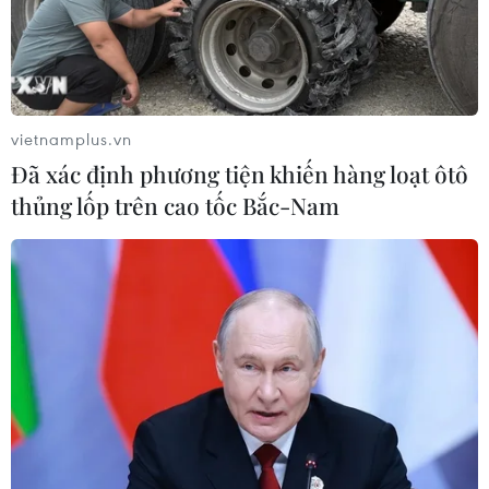
vietnamplus.vn
Đã xác định phương tiện khiến hàng loạt ôtô
TIN CÙNG CHUYÊN MỤC
thủng lốp trên cao tốc Bắc-Nam
Thượng viện Mỹ thông qua dự luật
trừng phạt Nga
08/08/2026 03:50
Canada, Mỹ đàm phán thỏa thuận
thương mại tạm thời nhằm hạ nhiệt
căng thẳng
07/08/2026 23:53