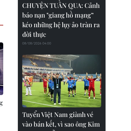
CHUYỆN TUẦN QUA: Cảnh
báo nạn "giang hồ mạng”
kéo những hệ lụy ảo tràn ra
đời thực
08/08/2026 04:00
g
Tuyển Việt Nam giành vé
vào bán kết, vì sao ông Kim