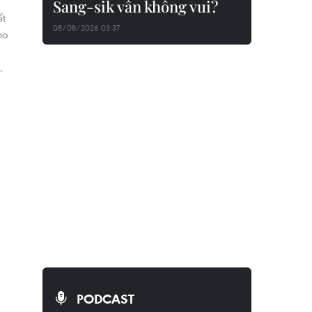
Sang-sik vẫn không vui?
ết
08/08/2026 03:37
ho
.
PODCAST