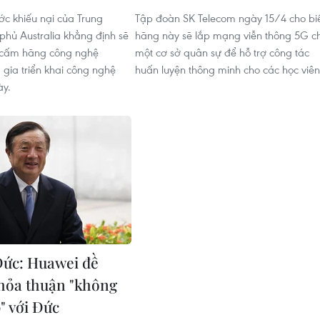
ớc khiếu nại của Trung
Tập đoàn SK Telecom ngày 15/4 cho bi
phủ Australia khẳng định sẽ
hãng này sẽ lắp mạng viễn thông 5G c
h cấm hãng công nghệ
một cơ sở quân sự để hỗ trợ công tác
gia triển khai công nghệ
huấn luyện thông minh cho các học viên
ày.
Đức: Huawei đề
thỏa thuận "không
" với Đức