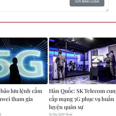
GỬI BÌNH LUẬN
a bảo lưu lệnh cấm
Hàn Quốc: SK Telecom cun
wei tham gia
cấp mạng 5G phục vụ huấn
luyện quân sự
3
15/04/2019 10:44