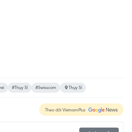
ei
#Thụy Sĩ
#Swisscom
Thụy Sĩ
Theo dõi VietnamPlus