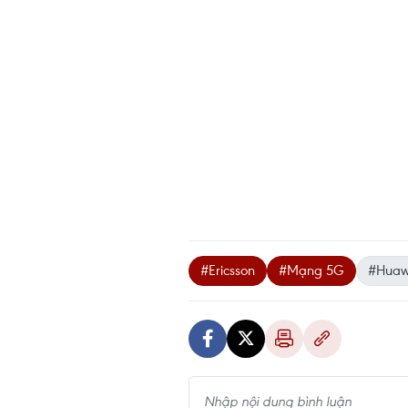
#Ericsson
#Mạng 5G
#Huaw