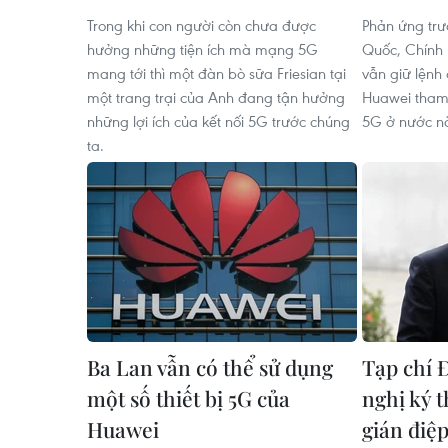
Trong khi con người còn chưa được
Phản ứng trư
hưởng những tiện ích mà mạng 5G
Quốc, Chính 
mang tới thì một đàn bò sữa Friesian tại
vẫn giữ lện
một trang trại của Anh đang tận hưởng
Huawei tham 
những lợi ích của kết nối 5G trước chúng
5G ở nước n
ta.
Ba Lan vẫn có thể sử dụng
Tạp chí 
một số thiết bị 5G của
nghị ký 
Huawei
gián điệp