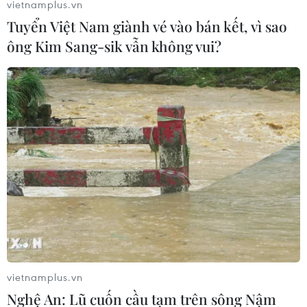
vietnamplus.vn
Tuyển Việt Nam giành vé vào bán kết, vì sao
ông Kim Sang-sik vẫn không vui?
Mỹ-Nhật tập trận chung trên không sau
khi Triều Tiên phóng tên lửa
13/04/2023 12:35
Cuộc tập trận diễn ra trong bối cảnh môi trường an ninh
quanh Nhật Bản đang ngày càng nghiêm trọng, nhất là
sau khi Triều Tiên phóng các tên lửa có thể là tên lửa
đạn đạo xuyên lục địa (ICBM).
vietnamplus.vn
Nghệ An: Lũ cuốn cầu tạm trên sông Nậm