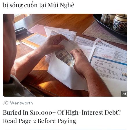
bị sóng cuốn tại Mũi Nghê
Hàn Quốc và Nhật Bản, cam kết sẵn sàng hợp
tác với tất cả các đối tác liên quan thúc đẩy tiến
trình ngoại giao có ý nghĩa nhằm tạo lập hòa
bình và an ninh bền vững thông qua biện pháp
phi hạt nhân hóa hoàn toàn, có thể kiểm chứng
và không thể đảo ngược trên Bán đảo Triều
Tiên.
Trước đó, truyền thông Triều Tiên đưa tin nước
này đã phóng một tên lửa đạn đạo xuyên lục địa
mới sử dụng nhiên liệu rắn một ngày trước đó.
Hãng thông tấn Trung ương Triều Tiên (KCNA)
JG Wentworth
cho biết tên lửa được phóng trong ngày 13/4 là
Buried In $10,000+ Of High-Interest Debt?
tên lửa đạn đạo xuyên lục địa mới Hwasong-18
Read Page 2 Before Paying
và nhà lãnh đạo Kim Jong-un đã thị sát tại địa