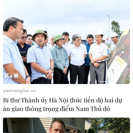
điểm phóng tên lửa.
KCNA nhấn mạnh: "Vụ phóng thử ICBM mới
không có bất kỳ tác động tiêu cực nào đến sự an
toàn của các nước láng giềng và đã được phóng
an toàn trên biển"./.
(Vietnam+)
vietnamplus.vn
Bí thư Thành ủy Hà Nội thúc tiến độ hai dự
án giao thông trọng điểm Nam Thủ đô