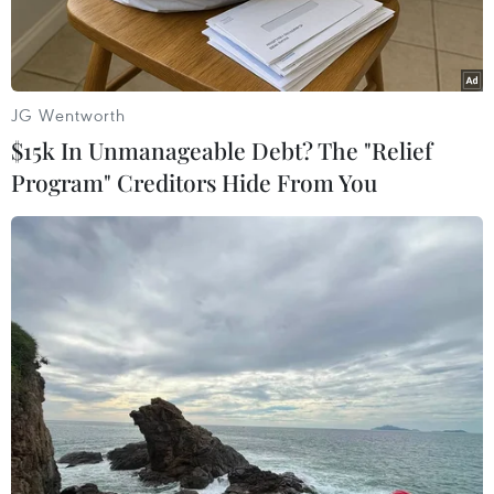
JG Wentworth
$15k In Unmanageable Debt? The "Relief
Program" Creditors Hide From You
Nhà lãnh đạo Triều Tiên Kim Jong-un (trái) thị sát vụ phóng tên
lửa đạn đạo liên lục địa Hwasong-18 tại địa điểm không xác
định. (Ảnh: KCNA/TTXVN)
Liên minh châu Âu (EU) ngày 15/4 ra tuyên bố
lên án vụ phóng tên lửa đạn đạo xuyên lục địa
(ICBM) của Triều Tiên hôm 13/4.