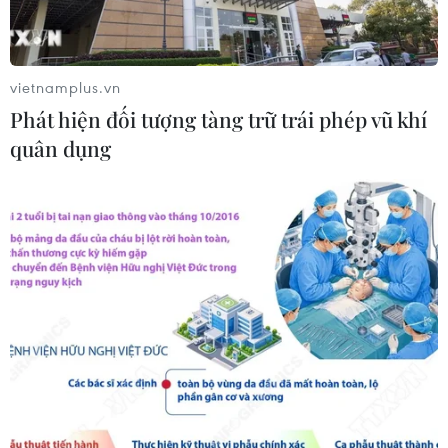
Nhật Bản: Nội các thông qua chính
sách giảm thuế tiêu thụ thực phẩm
xuống 1%
vietnamplus.vn
05/08/2026 15:30
Phát hiện đối tượng tàng trữ trái phép vũ khí
quân dụng
Việt Nam-Ấn Độ thúc đẩy hiện thực
hóa Đối tác Chiến lược Toàn diện
Tăng cường
05/08/2026 13:30
Hơn 100 người thiệt mạng trong mùa
mưa khốc liệt ở Ấn Độ
05/08/2026 09:39