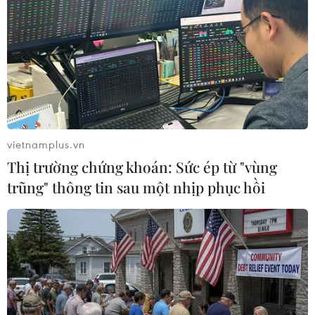
vietnamplus.vn
Thị trường chứng khoán: Sức ép từ "vùng
trũng" thông tin sau một nhịp phục hồi
Quân đội Hàn Quốc thông báo Triều Tiên
đã phóng tên lửa đạn đạo
12/04/2023 23:07
Theo Yonhap, sáng 13/4, Quân đội Hàn Quốc thông