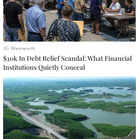
báo Triều Tiên đã phóng một tên lửa đạn đạo không
xác định ra vùng biển phía Đông nước này.
JG Wentworth
$30k In Debt Relief Scandal: What Financial
Institutions Quietly Conceal
Nhật Bản yêu cầu người dân sơ tán sau khi
Triều Tiên phóng tên lửa