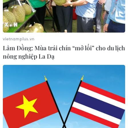
vietnamplus.vn
Lâm Đồng: Mùa trái chín “mở lối” cho du lịch
nông nghiệp La Dạ