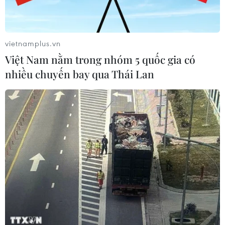
vietnamplus.vn
Việt Nam nằm trong nhóm 5 quốc gia có
nhiều chuyến bay qua Thái Lan
TIN CÙNG CHUYÊN MỤC
Chuyên gia Australia: Quan hệ Việt
Nam-Australia có độ tin cậy chính trị
cao
08/08/2026 05:27
Đưa quan hệ Việt Nam-Australia phát