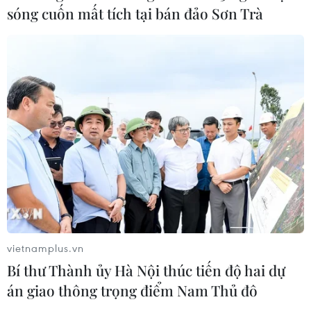
sóng cuốn mất tích tại bán đảo Sơn Trà
05/08/2026 00:37
Nga và Ukraine tiếp tục tấn
công qua lại, thương vong không
ngừng gia tăng
04/08/2026 15:54
Pháp ghi nhận tháng 7 nóng nhất
trong lịch sử
04/08/2026 15:17
vietnamplus.vn
Tây Ban Nha phát trực tiếp nhật thực
Bí thư Thành ủy Hà Nội thúc tiến độ hai dự
toàn phần từ độ cao 9.000 m
án giao thông trọng điểm Nam Thủ đô
04/08/2026 13:23