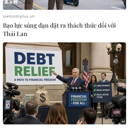
trần khí đốt trước khi tiến hành hội nghị bất
thường của các bộ trưởng năng lượng khối ngày
vietnamplus.vn
13/12 tới.
Bạo lực súng đạn đặt ra thách thức đối với
Theo đề xuất mới nhất của Séc, mức giá trần khí
Thái Lan
đốt sẽ là 220 euro/MWh, thay vì 275 euro/MWh
như dự kiến trước đây của Ủy ban châu Âu.
Tuy nhiên, theo CTK, đề xuất của Séc không
nhận được sự ủng hộ đầy đủ của các nước
thành viên EU và đã được sửa đổi.
Cùng ngày 9/12, 26 quốc gia EU khác đã gửi một
đề xuất thỏa hiệp về các thông số của trần giá,
được cho là sẽ đáp ứng yêu cầu của một số quốc
gia vẫn đang lên tiếng phản đối.
Các nguồn tin ngoại giao cho biết đề xuất chung