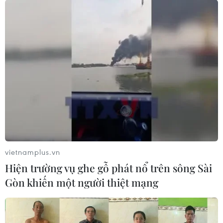
Na Uy áp giá trần đối với dầu mỏ của Nga
ở mức 60 USD mỗi thùng
09/12/2022 02:09
Dầu mỏ của Nga chỉ được phép vận chuyển đến các
nước thứ ba bằng tàu chở dầu của G7 và EU, cũng như
các công ty bảo hiểm và tổ chức tín dụng khi dầu được
mua bằng hoặc thấp hơn mức giá trần.
vietnamplus.vn
Hiện trường vụ ghe gỗ phát nổ trên sông Sài
Gòn khiến một người thiệt mạng