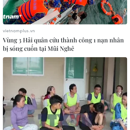
vietnamplus.vn
Vùng 3 Hải quân cứu thành công 1 nạn nhân
bị sóng cuốn tại Mũi Nghê
Liên minh châu Âu xem xét đề xuất mới
nhất về mức giá trần khí đốt
06/12/2022 22:58
Một số quốc gia EU, trong đó có Đức - nền kinh tế lớn
nhất EU, đã phản đối ý tưởng về bất kỳ mức giá trần
nào, cho rằng việc này có thể gây khó hơn cho việc bảo
đảm nguồn cung.