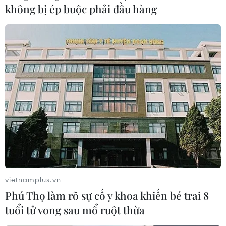
không bị ép buộc phải đầu hàng
thiếu hụt nhiên liệu
08/12/2022 14:04
Hungary cho rằng quyết định của EU áp giá trần đối với
dầu thô từ Nga là nguyên nhân gây ra tình trạng thiếu
hụt nhiên liệu tại các trạm xăng dầu của quốc gia Trung
Âu này.
vietnamplus.vn
Phú Thọ làm rõ sự cố y khoa khiến bé trai 8
tuổi tử vong sau mổ ruột thừa