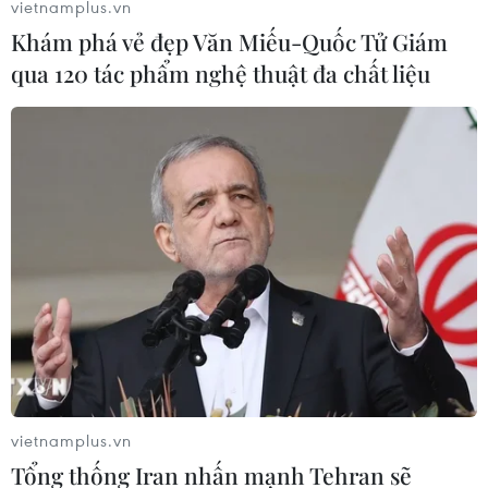
vietnamplus.vn
phân tích tình hình trong lĩnh vực này đang tiếp tục diễn
Khám phá vẻ đẹp Văn Miếu-Quốc Tử Giám
ra. Sau khi quyết định cuối cùng được đưa ra, nó sẽ
qua 120 tác phẩm nghệ thuật đa chất liệu
được trình bày dưới dạng văn bản."
vietnamplus.vn
Tổng thống Iran nhấn mạnh Tehran sẽ
EU phản bác cáo buộc của Hungary về