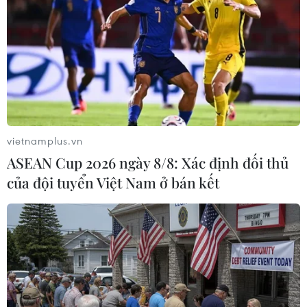
Theo dõi VietnamPlus
vietnamplus.vn
ASEAN Cup 2026 ngày 8/8: Xác định đối thủ
TIN LIÊN QUAN
của đội tuyển Việt Nam ở bán kết