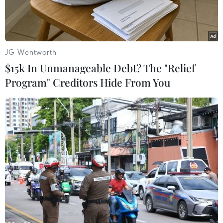
phản đối.
JG Wentworth
$15k In Unmanageable Debt? The "Relief
Program" Creditors Hide From You
Toàn cảnh giếng khí đốt Bovanenkovo ở bán đảo Yamal, vùng
Tây Bắc Siberia thuộc Nga. (Ảnh: AFP/TTXVN)
Ngày 9/12, hãng CTK đưa tin Séc - nước hiện giữ
chức Chủ tịch luân phiên Liên minh châu Âu
(EU), cho biết EU sẽ thảo luận đề xuất mới về giá