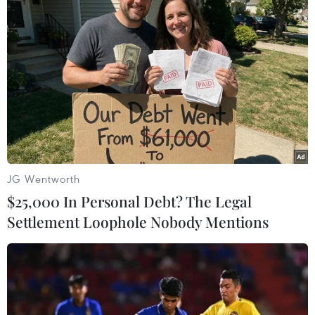
(TTXVN/Vietnam+)
JG Wentworth
$25,000 In Personal Debt? The Legal
Settlement Loophole Nobody Mentions
#Giá trần khí đốt
#Hợp đồng tương lai
#Đe dọa nguồn cung
#Bộ trưởng năng lượng EU
#Thị trường khí đốt châu Âu
Séc