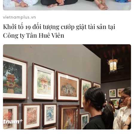
vietnamplus.vn
Khởi tố 19 đối tượng cướp giật tài sản tại
Công ty Tân Huê Viên
Nga cân nhắc các biện pháp ứng phó với
giá trần dầu mỏ của phương Tây
08/12/2022 00:05
người phát ngôn của Tổng thống Nga nhấn mạnh "việc