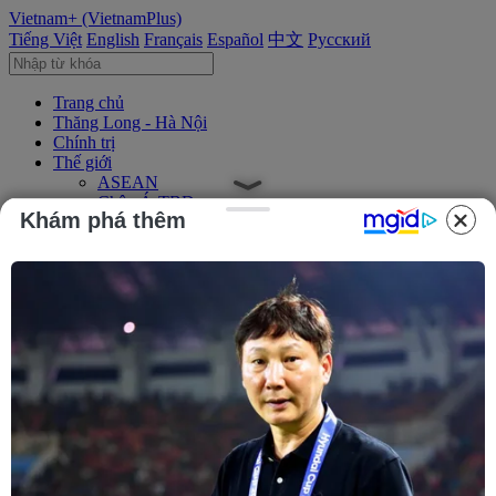
Vietnam+ (VietnamPlus)
Tiếng Việt
English
Français
Español
中文
Русский
Trang chủ
Thăng Long - Hà Nội
Chính trị
Thế giới
ASEAN
Châu Á-TBD
Khám phá thêm
Trung Đông
Châu Âu
Châu Mỹ
Châu Phi
Kinh tế
Kinh doanh
Tài chính
Tín dụng nông thôn
Chứng khoán
Bất động sản
Doanh nghiệp
Thông tin doanh nghiệp
Thông cáo báo chí
Xã hội