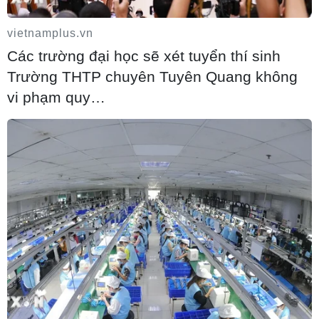
06/08/2026 07:06
vietnamplus.vn
Các trường đại học sẽ xét tuyển thí sinh
Mỹ phát tín hiệu ủng hộ ổn định đồng
Trường THTP chuyên Tuyên Quang không
won của Hàn Quốc
vi phạm quy…
06/08/2026 06:26
Mỹ hoàn trả khoảng 100 tỷ USD thuế
quan sau phán quyết của Tòa án Tối cao
06/08/2026 05:58
Nhật Bản: Nội các thông qua chính sách
giảm thuế tiêu thụ thực phẩm xuống 1%