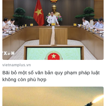
04/08/2026 18:56
UBS bị phạt 125 triệu USD vì vi phạm
luật chống rửa tiền
04/08/2026 11:58
Lãi suất ngân hàng ngày 3/8: Ngân hàng
nào đang có lãi suất lên đến 10%?
vietnamplus.vn
04/08/2026 08:38
Bãi bỏ một số văn bản quy phạm pháp luật
không còn phù hợp
7 tháng năm 2026: Tổng vốn đầu tư nước
ngoài đăng ký vào Việt Nam tăng 58%
04/08/2026 06:48