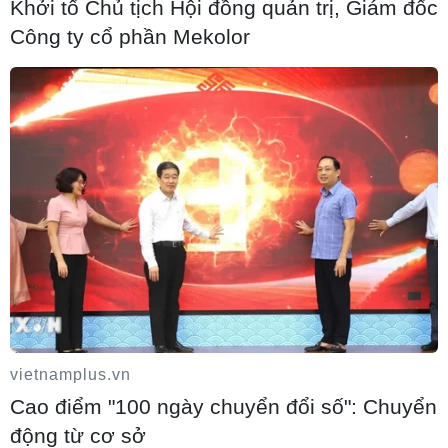
Khởi tố Chủ tịch Hội đồng quản trị, Giám đốc
05/08/2026 14:46
Công ty cổ phần Mekolor
Tăng tốc giải ngân đầu tư công, chấm dứt
tâm lý trông chờ
05/08/2026 14:39
Hoàn thiện khuôn khổ pháp lý về ngân
hàng và phòng, chống rửa tiền
05/08/2026 10:43
vietnamplus.vn
Cà Mau gỡ “điểm nghẽn” mặt bằng, xây
Cao điểm "100 ngày chuyển đổi số": Chuyển
dựng kịch bản giải ngân
động từ cơ sở