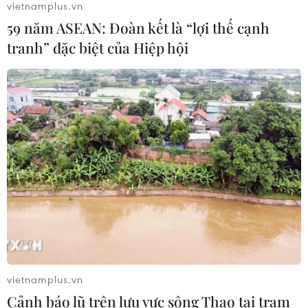
vietnamplus.vn
59 năm ASEAN: Đoàn kết là “lợi thế cạnh
tranh” đặc biệt của Hiệp hội
CƠ QUAN CHỦ QUẢN: THÔNG TẤN XÃ VIỆT NAM
Tổng Biên tập: TRẦN TIẾN DUẨN
Phó Tổng Biên tập: NGUYỄN THỊ TÁM, KHÚC THANH
THỦY
Sở hữu trí tuệ
Quy định sử dụng
RSS
Hỗ trợ
Ngôn ngữ
TTXVN
Dịch vụ tin
Quảng cáo
Liên hệ
vietnamplus.vn
Cảnh báo lũ trên lưu vực sông Thao tại trạm