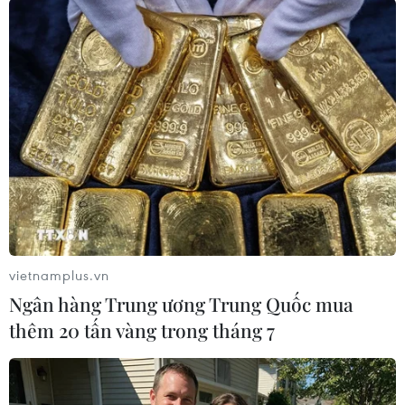
dụng trong giao thông, y tế… để đưa Đà Nẵng
trở thành thành phố thông minh./.
(Vietnam+)
vietnamplus.vn
Ngân hàng Trung ương Trung Quốc mua
thêm 20 tấn vàng trong tháng 7