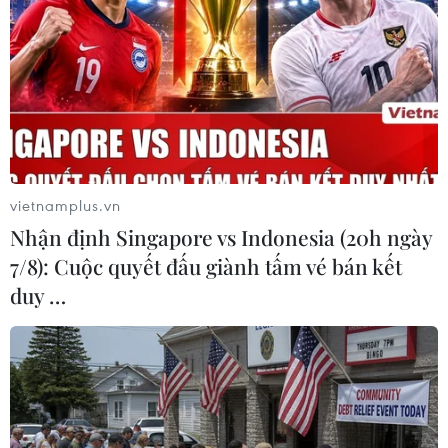
vietnamplus.vn
Đại học FPT liên kết mở trường với đại học
Nhận định Singapore vs Indonesia (20h ngày
tốp 400 thế giới
7/8): Cuộc quyết đấu giành tấm vé bán kết
25/04/2019 12:04
duy …
Đại học FPT cho biết đã tổ chức một khu đào tạo riêng
biệt theo chuẩn quốc tế để mở chương trình đào tạo liên
kết với Đại học Công nghệ Swinburne (Úc).