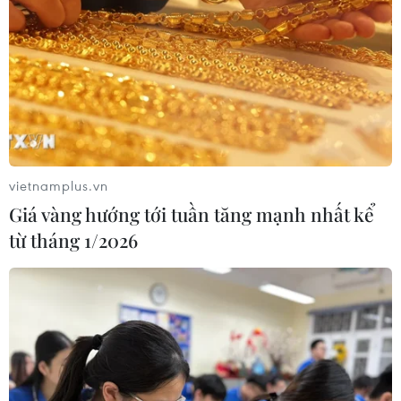
Meta tung công cụ AI lập trình tự
động cho nhà phát triển
06/08/2026 06:40
Doanh thu AI của Microsoft phụ
thuộc phần lớn vào đối tác OpenAI
06/08/2026 06:31
vietnamplus.vn
Giá vàng hướng tới tuần tăng mạnh nhất kể
từ tháng 1/2026
Tây Ninh: Tạo điều kiện hình thành
doanh nghiệp công nghệ chiến lược
06/08/2026 04:45
Việt Nam hướng tới làm