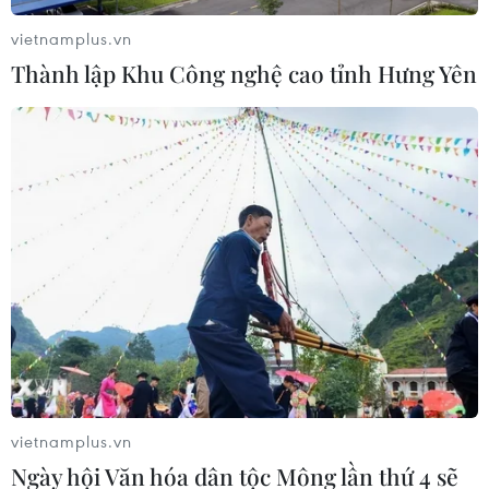
FPT trở thành đối tác phát triển kho ứng
vietnamplus.vn
dụng cho hàng không thế giới
Thành lập Khu Công nghệ cao tỉnh Hưng Yên
20/06/2019 09:04
Trong gần 2 năm qua, FPT đã hỗ trợ Airbus thu thập,
chuẩn hóa và tích hợp dữ liệu của hơn 30 hãng hàng
không tại 15 quốc gia trên toàn cầu vào nền tảng
Skywise.
vietnamplus.vn
Ngày hội Văn hóa dân tộc Mông lần thứ 4 sẽ