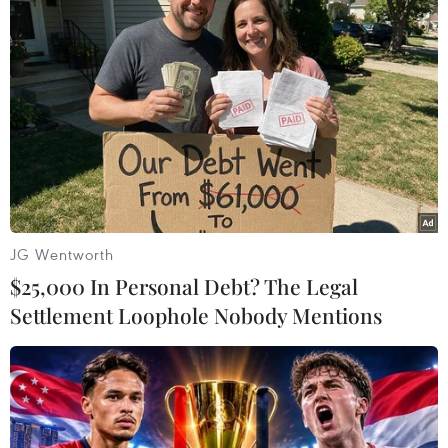
#FPT Complex
#Trương Quang Nghĩa
#trung tâm nhân lực
#đô thị công nghệ
#Bùi Quang Ngọc
TP. Đà Nẵng
Theo dõi VietnamPlus
JG Wentworth
$25,000 In Personal Debt? The Legal
Settlement Loophole Nobody Mentions
TIN LIÊN QUAN