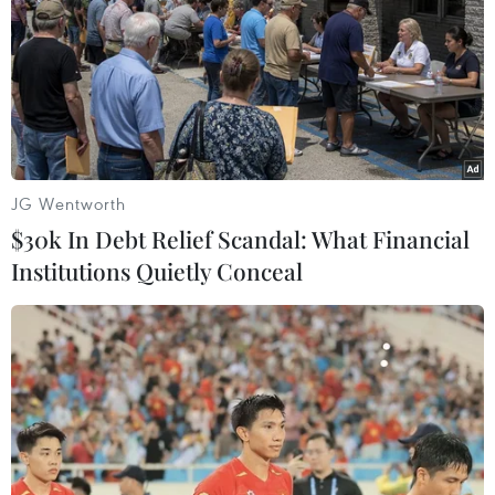
JG Wentworth
$30k In Debt Relief Scandal: What Financial
Institutions Quietly Conceal
Sinh viên Học viện Kỹ thuật Quân
sự lần thứ 2 vô địch Cuộc đua số
25/05/2019 23:00
Đội MTA_R4F của Học viện Kỹ thuật Quân sự đã xuất
sắc giành ngôi Vô địch cuộc thi Cuộc đua số mùa thứ
ba. Đây là lần thứ 2 sinh viên của Học viện Kỹ thuật