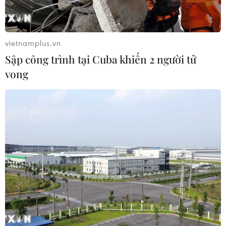
03/06/2019 10:20
Các trận đấu trong khuôn khổ hai giải đấu (Copa
America 2019 và ICC 2019) sẽ được phát sóng trên
vietnamplus.vn
truyền hình FPT và ứng dụng FPT Play.
Sập công trình tại Cuba khiến 2 người tử
vong