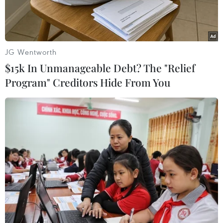
JG Wentworth
$15k In Unmanageable Debt? The "Relief
Program" Creditors Hide From You
Lãnh đạo Thành phố Đà Nẵng thăm Trung tâm phần mềm FPT
tại Tòa nhà FPT Complex. (Nguồn: FPT)
Trong buổi làm việc với Bí thư Thành ủy Đà
Nẵng Trương Quang Nghĩa sáng 26/8, đại diện
FPT cho biết đơn vị này sẽ đầu tư xây dựng
khoảng 2.600 tỷ đồng cơ sở vật chất cho mảng
Xuất khẩu phần mềm, Giáo dục đào tạo và Viễn