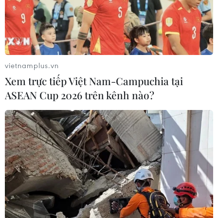
Quân sự Vô địch Cuộc đua số.
vietnamplus.vn
Xem trực tiếp Việt Nam-Campuchia tại
ASEAN Cup 2026 trên kênh nào?
FPT độc quyền phát sóng hai giải đấu
bóng đá trong mùa Hè 2019