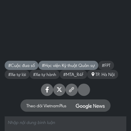
#Cuộc đua số
#Học viện Kỹ thuật Quân sự
#FPT
#Xe tự lái
#Xe tự hành
#MTA_R4F
TP. Hà Nội
Theo dõi VietnamPlus