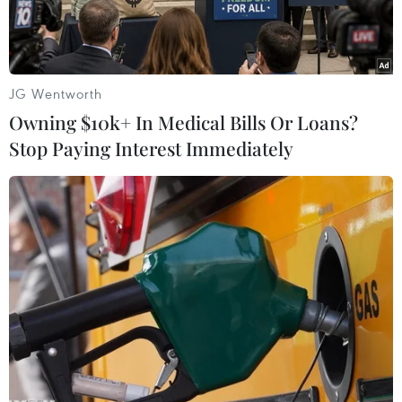
JG Wentworth
Owning $10k+ In Medical Bills Or Loans?
Stop Paying Interest Immediately
Nhà thờ Tắc Sậy nằm ngay trên quốc lộ 1A, cách
thành phố Bạc Liêu 37km, thuộc địa bàn Ấp 2,
xã Tân Long, huyện Giá Rai, tỉnh Bạc Liêu. Theo
những người lớn tuổi ở địa phương, nhà thờ có
tên gọi là Tắc Sậy bởi xưa kia có một con đường
tắt nhỏ đi ngang qua, nằm giữa đám lau sậy, do