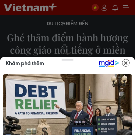
DU LỊCH
ĐIỂM ĐẾN
Ghé thăm điểm hành hương
công giáo nổi tiếng ở miền
Tây sông nước
Khám phá thêm
Hoài Nam
11/05/2023 02:20
Nhà thờ Tắc Sậy là một trong những địa điểm nổi
tiếng ở khu vực Đồng bằng sông Cửu Long với lối
kiến trúc độc đáo và khá lạ mắt so với các nhà thờ
đạo Thiên chúa giáo khác.