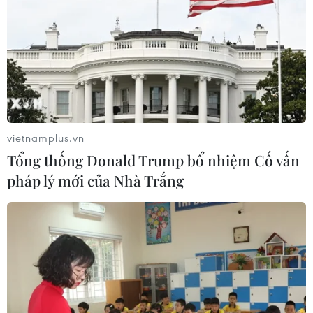
những tán cổ thụ
06/08/2026 04:22
Công viên địa chất Trương
Dịch Đan Hà của Trung Quốc vào
mùa du lịch cao điểm
vietnamplus.vn
06/08/2026 04:13
Tổng thống Donald Trump bổ nhiệm Cố vấn
pháp lý mới của Nhà Trắng
Đẹp nao lòng sắc tím mùa
hoa súng trên dòng Ngô Đồng ở
Ninh Bình
06/08/2026 02:13
Du lịch 2/9: Điểm đến nào giúp người