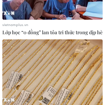
vietnamplus.vn
Lớp học “0 đồng” lan tỏa tri thức trong dịp hè
#thánh đường
#du lịch Bạc Liêu
#nhà thờ Tắc Sậy
#Thánh đường Tắc Sậy
Bạc Liêu
Cà Mau
Theo dõi VietnamPlus