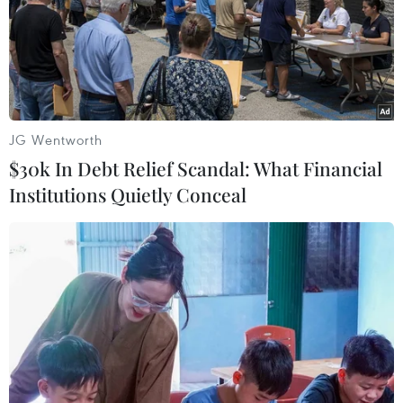
JG Wentworth
$30k In Debt Relief Scandal: What Financial
Institutions Quietly Conceal
Theo người dân sinh sống nơi đây, ngày càng
nhiều du khách hành hương đến nhà thờ. (Ảnh:
Hoài Nam/Vietnam+)
(Vietnam+)