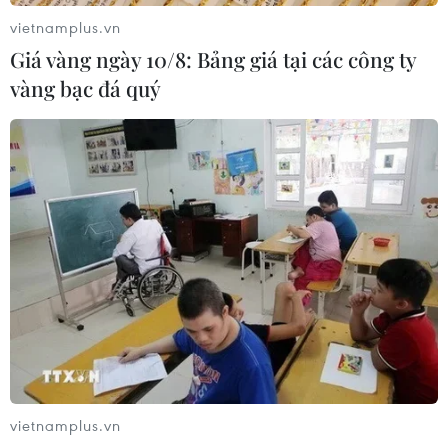
vietnamplus.vn
Giá vàng ngày 10/8: Bảng giá tại các công ty
vàng bạc đá quý
TIN CÙNG CHUYÊN MỤC
Dogo Onsen Honkan - biểu
tượng suối nước nóng hơn 3.000
năm tuổi của Nhật Bản
09/08/2026 22:46
Thánh đường Emir Abdelkader -
biểu tượng của kiến trúc, văn hóa và
tri thức
08/08/2026 22:05
vietnamplus.vn