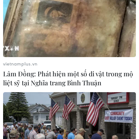
vietnamplus.vn
Lâm Đồng: Phát hiện một số di vật trong mộ
liệt sỹ tại Nghĩa trang Bình Thuận
Trong khuôn viên Thánh đường có nhiều bức
tượng gỗ quý và phù điêu trên tường được bày
trí theo tinh thần tín ngưỡng công giáo. (Ảnh:
Hoài Nam/Vietnam+)