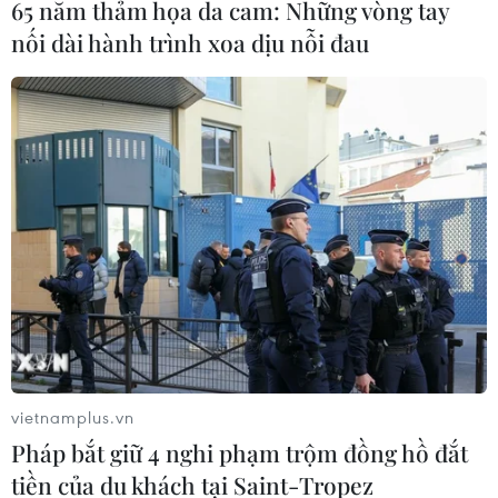
65 năm thảm họa da cam: Những vòng tay
Thánh đường Emir
nối dài hành trình xoa dịu nỗi đau
Abdelkader - biểu tượng văn hóa,
tôn giáo của Constantine
08/08/2026 08:35
Vẻ đẹp lãng mạn của đồi
Vọng Cảnh tại thành phố Huế
08/08/2026 07:09
Bản Lồng - nơi văn hóa Mông hòa
nhịp cùng du lịch cộng đồng giữa
cổng trời Pha Đin
vietnamplus.vn
07/08/2026 08:31
Pháp bắt giữ 4 nghi phạm trộm đồng hồ đắt
tiền của du khách tại Saint-Tropez