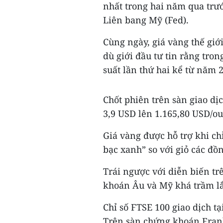
nhất trong hai năm qua trư
Liên bang Mỹ (F​ed).
Cùng ngày, giá vàng thế giớ
dù giới đầu tư tin rằng tron
suất lần thứ hai kể từ năm 
Chốt phiên trên sàn giao dị
3,9 USD lên 1.165,80 USD/o
Giá vàng được hỗ trợ khi ch
bạc xanh” so với giỏ các đồ
Trái ngược với diễn biến tr
khoán Âu và Mỹ khá trầm lắ
Chỉ số FTSE 100 giao dịch t
Trên sàn chứng khoán Frankf