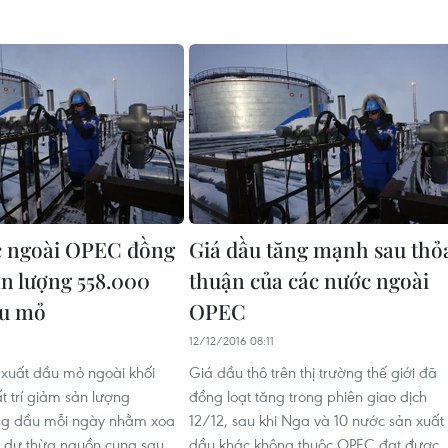
c ngoài OPEC đồng
Giá dầu tăng mạnh sau thỏ
ản lượng 558.000
thuận của các nước ngoài
ầu mỏ
OPEC
12/12/2016 08:11
xuất dầu mỏ ngoài khối
Giá dầu thô trên thị trường thế giới đã
 trí giảm sản lượng
đồng loạt tăng trong phiên giao dịch
ng dầu mỗi ngày nhằm xoa
12/12, sau khi Nga và 10 nước sản xuất
ng dư thừa nguồn cung sau
dầu khác không thuộc OPEC đạt được