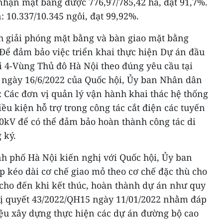
nhận mặt bằng được 776,97/785,42 ha, đạt 91,7%.
: 10.337/10.345 ngôi, đạt 99,92%.
 giải phóng mặt bằng và bàn giao mặt bằng
 Để đảm bảo việc triển khai thực hiện Dự án đầu
 4-Vùng Thủ đô Hà Nội theo đúng yêu cầu tại
 ngày 16/6/2022 của Quốc hội, Ủy ban Nhân dân
 Các đơn vị quản lý vận hành khai thác hệ thống
iều kiện hỗ trợ trong công tác cắt điện các tuyến
0kV để có thể đảm bảo hoàn thành công tác di
 ký.
nh phố Hà Nội kiến nghị với Quốc hội, Ủy ban
 kéo dài cơ chế giao mỏ theo cơ chế đặc thù cho
 cho đến khi kết thúc, hoàn thành dự án như quy
hị quyết 43/2022/QH15 ngày 11/01/2022 nhằm đáp
iệu xây dựng thực hiện các dự án đường bộ cao