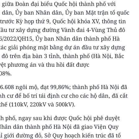
ệc giữa Đoàn đại biểu Quốc hội thành phố với
dân, Ủy ban Nhân dân, Ủy ban Mặt trận tổ quốc
rước Kỳ họp thứ 9, Quốc hội khóa XV, thông tin
 đầu tư xây dựng đường Vành đai 4-Vùng Thủ đô
56/2022/QH15, Ủy ban Nhân dân thành phố Hà
 tác giải phóng mặt bằng dự án đầu tư xây dựng
ô trên địa bàn 3 tỉnh, thành phố (Hà Nội, Bắc
ệt phương án và thu hồi đất được
,08%.
6.608 ngôi mộ, đạt 99,86%; thành phố Hà Nội đã
h cư để bố trí tái định cư cho các hộ dân, đã cắt
thế (110kV, 220kV và 500kV).
 phố, ngay sau khi được Quốc hội phê duyệt
Nhân dân thành phố Hà Nội đã giao Viện Quy
ỉ giới đường đỏ, Sở Quy hoạch kiến trúc đã tổ