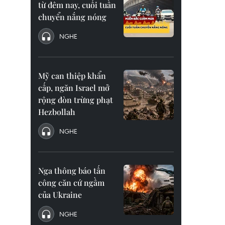
từ đêm nay, cuối tuần
chuyển nắng nóng
NGHE
Mỹ can thiệp khẩn
cấp, ngăn Israel mở
rộng đòn trừng phạt
Hezbollah
NGHE
Nga thông báo tấn
công căn cứ ngầm
của Ukraine
NGHE