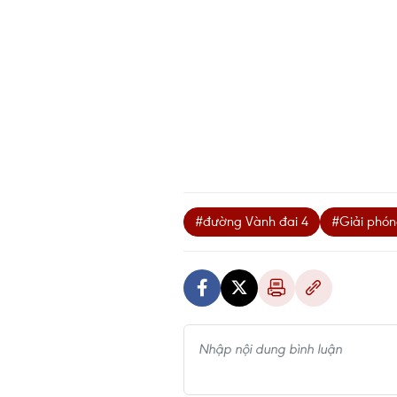
#đường Vành đai 4
#Giải phó