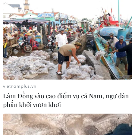
Tay vợt gốc Việt tạo nên 'địa chấn' tại
Australian Open 2025
17/01/2025 02:59
Hàng loạt hạt giống bị loại ngay từ
vòng 1 Australian Open 2025
14/01/2025 04:29
vietnamplus.vn
Lâm Đồng vào cao điểm vụ cá Nam, ngư dân
Bế mạc Giải Quần vợt quốc tế ITF
phấn khởi vươn khơi
U18-J30 năm 2024
24/11/2024 14:09