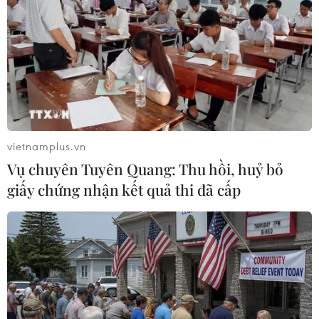
vietnamplus.vn
Vụ chuyên Tuyên Quang: Thu hồi, huỷ bỏ
giấy chứng nhận kết quả thi đã cấp
Serena giữ vững trị trí nữ vận động viên
có thu nhập cao nhất thế giới
07/08/2019 03:42
Serena Williams đã kiếm được 29,2 triệu USD trong
khoảng thời gian 12 tháng, kết thúc vào ngày 1/6/2019,