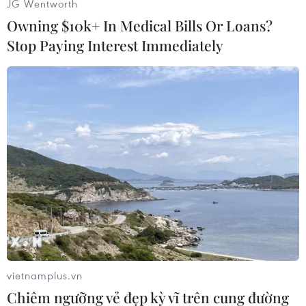
JG Wentworth
(Vietnam+)
Owning $10k+ In Medical Bills Or Loans?
Stop Paying Interest Immediately
#Novak Djokovic
#Daniil Medvedev
#David Goffin
vietnamplus.vn
#Cincinnati Open 2019
Mỹ
Chiêm ngưỡng vẻ đẹp kỳ vĩ trên cung đường