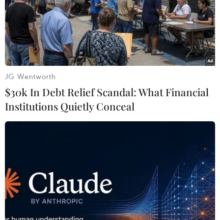
trong đó chỉ có 4,2 triệu USD là tiền thưởng trong quá
trình thi đấu.
JG Wentworth
$30k In Debt Relief Scandal: What Financial
Institutions Quietly Conceal
Rafael Nadal lần thứ 5 vô địch Rogers Cup,
thiết lập kỷ lục mới