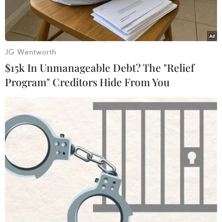
JG Wentworth
$15k In Unmanageable Debt? The "Relief
Program" Creditors Hide From You
Medvedev vô địch Cincinnati Open 2019. (Nguồn: AP)
Sau khi thắng sốc Novak Djokovic, Daniil
Medvedev tiếp tục hạ gục David Goffin 7-6, 6-4
ở chung kết, để giành chức vô địch Cincinnati
Open 2019.
Đây cũng là danh hiệu ATP Masters 1000 đầu
tiên mà tay vợt 23 tuổi người Nga này giành