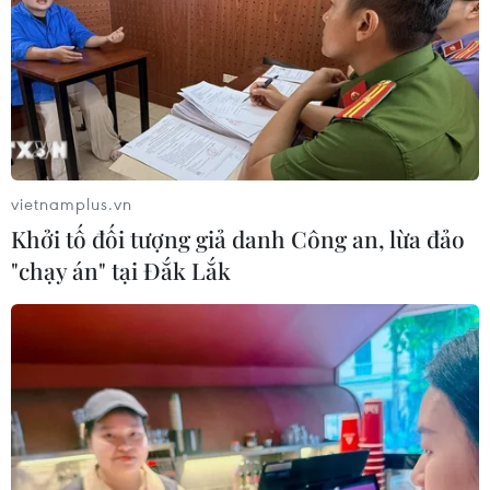
Aryna Sabalenka lần đầu giành chức
vô địch US Open
08/09/2024 01:09
US Open 2024: Nhà vô địch ngậm
ngùi dừng bước ở vòng 4
vietnamplus.vn
02/09/2024 04:34
Khởi tố đối tượng giả danh Công an, lừa đảo
"chạy án" tại Đắk Lắk
'Địa chấn' liên tiếp ở US Open 2024:
Novak Djokovic thành cựu vô địch
31/08/2024 04:48
'Địa chấn' tại US Open 2024: Carlos