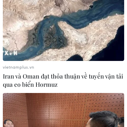
Gần 200 tay vợt tranh tài ở Giải quần
vợt quốc tế ITF U18-J30
11/11/2024 05:56
Huyền thoại sân đất nện Rafael
Nadal giã từ sự nghiệp quần vợt đầy
huy hoàng
vietnamplus.vn
10/10/2024 11:28
Iran và Oman đạt thỏa thuận về tuyến vận tải
qua eo biển Hormuz
Jannik Sinner lần đầu tiên đăng
quang tại US Open
08/09/2024 23:42