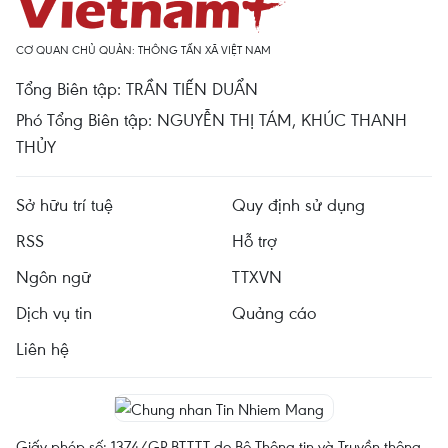
CƠ QUAN CHỦ QUẢN: THÔNG TẤN XÃ VIỆT NAM
Tổng Biên tập: TRẦN TIẾN DUẨN
Phó Tổng Biên tập: NGUYỄN THỊ TÁM, KHÚC THANH
THỦY
Sở hữu trí tuệ
Quy định sử dụng
RSS
Hỗ trợ
Ngôn ngữ
TTXVN
Dịch vụ tin
Quảng cáo
Liên hệ
Giấy phép số: 1374/GP-BTTTT do Bộ Thông tin và Truyền thông